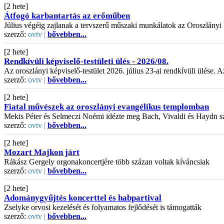
[2 hete]
Átfogó karbantartás az erőműben
Július végéig zajlanak a tervszerű műszaki munkálatok az Oroszlányi
szerző:
ovtv |
bővebben...
[2 hete]
Rendkívüli képviselő-testületi ülés - 2026/08.
Az oroszlányi képviselő-testület 2026. július 23-ai rendkívüli ülése
szerző:
ovtv |
bővebben...
[2 hete]
Fiatal művészek az oroszlányi evangélikus templomban
Mekis Péter és Selmeczi Noémi idézte meg Bach, Vivaldi és Haydn s
szerző:
ovtv |
bővebben...
[2 hete]
Mozart Majkon járt
Rákász Gergely orgonakoncertjére több százan voltak kíváncsiak
szerző:
ovtv |
bővebben...
[2 hete]
Adománygyűjtés koncerttel és habpartival
Zselyke orvosi kezelését és folyamatos fejlődését is támogatták
szerző:
ovtv |
bővebben...