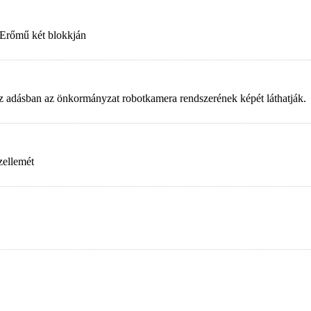
 Erőmű két blokkján
. Az adásban az önkormányzat robotkamera rendszerének képét láthatják.
zellemét