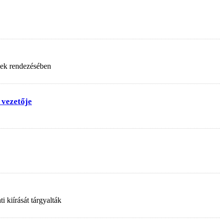
nek rendezésében
 vezetője
 kiírását tárgyalták