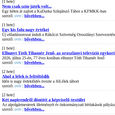
[1 hete]
Nem csak szín-játék volt...
Egy héten át zajlott a KaDarka Színjátszó Tábor a KFMKK-ban
szerző:
ovtv |
bővebben...
[1 hete]
Egy kis falu nagy értékei
Új előadássorozat indult a Rákóczi Szövetség Oroszlányi Szervezeté
szerző:
ovtv |
bővebben...
[1 hete]
Elhunyt Tóth Tihamér Jenő, az oroszlányi televízió egykori
2026. július 25-én, 77 éves korában elhunyt Tóth Tihamér Jenő
szerző:
ovtv |
bővebben...
[2 hete]
Ahol a lélek is feltöltődik
Idén is nagy érdeklődés övezte a JóLélek tábort
szerző:
ovtv |
bővebben...
[2 hete]
Két napirendről döntött a képviselő-testület
Az alpolgármesterek illetményét és önkormányzati bérlakások pályázati
szerző:
ovtv |
bővebben...