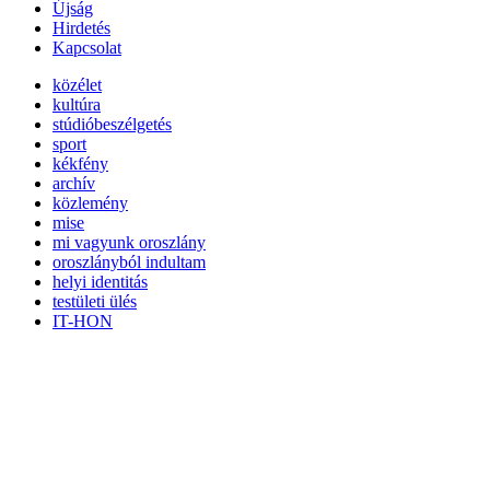
Újság
Hirdetés
Kapcsolat
közélet
kultúra
stúdióbeszélgetés
sport
kékfény
archív
közlemény
mise
mi vagyunk oroszlány
oroszlányból indultam
helyi identitás
testületi ülés
IT-HON