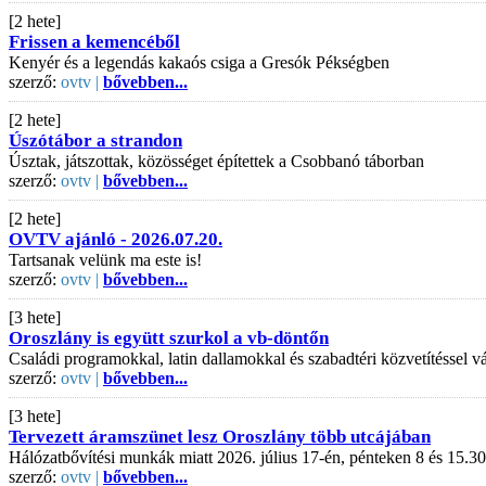
[2 hete]
Frissen a kemencéből
Kenyér és a legendás kakaós csiga a Gresók Pékségben
szerző:
ovtv |
bővebben...
[2 hete]
Úszótábor a strandon
Úsztak, játszottak, közösséget építettek a Csobbanó táborban
szerző:
ovtv |
bővebben...
[2 hete]
OVTV ajánló - 2026.07.20.
Tartsanak velünk ma este is!
szerző:
ovtv |
bővebben...
[3 hete]
Oroszlány is együtt szurkol a vb-döntőn
Családi programokkal, latin dallamokkal és szabadtéri közvetítéssel
szerző:
ovtv |
bővebben...
[3 hete]
Tervezett áramszünet lesz Oroszlány több utcájában
Hálózatbővítési munkák miatt 2026. július 17-én, pénteken 8 és 15.30
szerző:
ovtv |
bővebben...