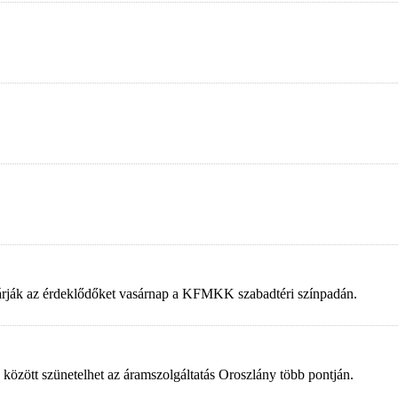
 várják az érdeklődőket vasárnap a KFMKK szabadtéri színpadán.
 között szünetelhet az áramszolgáltatás Oroszlány több pontján.