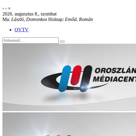
‹
›
×
2026. augusztus 8., szombat
Ma:
László
,
Domonkos
Holnap:
Emőd
,
Román
OVTV