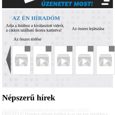
AZ ÉN HÍRADÓM
Adja a listához a kiválasztott videót,
Az összes lejátszása
a cikken található ikonra kattintva!
Az összes törlése
Népszerű hírek
Szenzációs szarkofág-lelet Környe határában! (54037)
FRISSÍTVE! Pénteken délután fordított ki az eke egy töredéket a