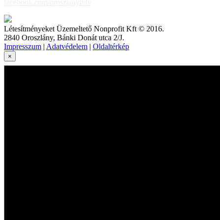
facebook.com/oroszlanyivtv
Létesítményeket Üzemeltető Nonprofit Kft © 2016.
2840 Oroszlány, Bánki Donát utca 2/J.
Impresszum
|
Adatvédelem
|
Oldaltérkép
×