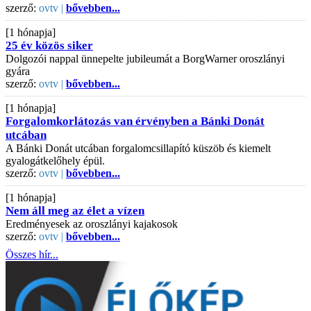
szerző:
ovtv |
bővebben...
[1 hónapja]
25 év közös siker
Dolgozói nappal ünnepelte jubileumát a BorgWarner oroszlányi
gyára
szerző:
ovtv |
bővebben...
[1 hónapja]
Forgalomkorlátozás van érvényben a Bánki Donát
utcában
A Bánki Donát utcában forgalomcsillapító küszöb és kiemelt
gyalogátkelőhely épül.
szerző:
ovtv |
bővebben...
[1 hónapja]
Nem áll meg az élet a vízen
Eredményesek az oroszlányi kajakosok
szerző:
ovtv |
bővebben...
Összes hír...