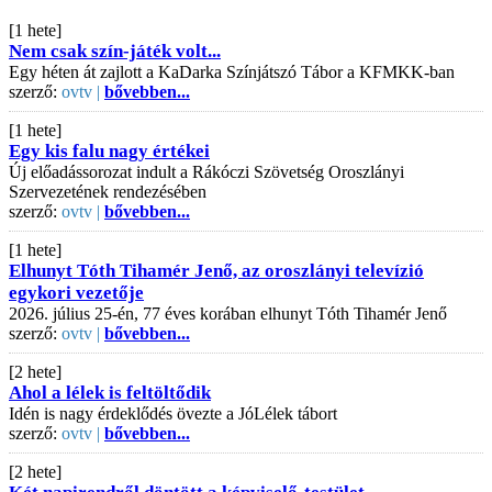
[1 hete]
Nem csak szín-játék volt...
Egy héten át zajlott a KaDarka Színjátszó Tábor a KFMKK-ban
szerző:
ovtv |
bővebben...
[1 hete]
Egy kis falu nagy értékei
Új előadássorozat indult a Rákóczi Szövetség Oroszlányi
Szervezetének rendezésében
szerző:
ovtv |
bővebben...
[1 hete]
Elhunyt Tóth Tihamér Jenő, az oroszlányi televízió
egykori vezetője
2026. július 25-én, 77 éves korában elhunyt Tóth Tihamér Jenő
szerző:
ovtv |
bővebben...
[2 hete]
Ahol a lélek is feltöltődik
Idén is nagy érdeklődés övezte a JóLélek tábort
szerző:
ovtv |
bővebben...
[2 hete]