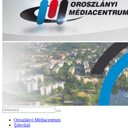
Oroszlányi Médiacentrum
Televízió