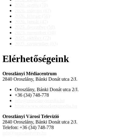
2026. április (70)
2026. március (67)
2026. február (56)
2026. január (47)
2025. december (50)
2025. november (54)
2025. október (72)
2025. szeptember (63)
Elérhetőségeink
Oroszlányi Médiacentrum
2840 Oroszlány, Bánki Donát utca 2/J.
Oroszlány, Bánki Donát utca 2/J.
+36 (34) 748-778
info@oroszlanyimedia.hu
https://www.oroszlanyimedia.hu
Oroszlányi Városi Televízió
2840 Oroszlány, Bánki Donát utca 2/J.
Telefon: +36 (34) 748-778
info@oroszlanyivtv.hu