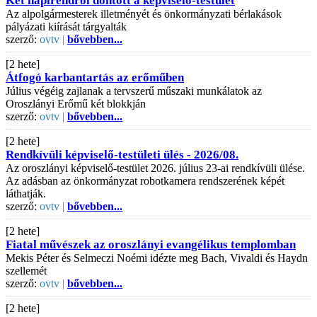
Két napirendről döntött a képviselő-testület
Az alpolgármesterek illetményét és önkormányzati bérlakások
pályázati kiírását tárgyalták
szerző:
ovtv |
bővebben...
[2 hete]
Átfogó karbantartás az erőműben
Július végéig zajlanak a tervszerű műszaki munkálatok az
Oroszlányi Erőmű két blokkján
szerző:
ovtv |
bővebben...
[2 hete]
Rendkívüli képviselő-testületi ülés - 2026/08.
Az oroszlányi képviselő-testület 2026. július 23-ai rendkívüli ülése.
Az adásban az önkormányzat robotkamera rendszerének képét
láthatják.
szerző:
ovtv |
bővebben...
[2 hete]
Fiatal művészek az oroszlányi evangélikus templomban
Mekis Péter és Selmeczi Noémi idézte meg Bach, Vivaldi és Haydn
szellemét
szerző:
ovtv |
bővebben...
[2 hete]