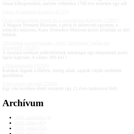
római kőkoporsóból, melybe vélhetően 1700 éve temettek egy nőt
Vírus- és karantén-kisokos (45719)
Óriási római erődöt tárnak fel a szomszédos Környén (37807)
A Magyar Nemzeti Múzeum, a pécsi és debreceni egyetem, a
miskolci múzeum, Kuny Domokos Múzeum közös projektje az idei
feltárás.
Tűzoltóink szupergyorsak – miért "késhetnek" mégis egy
tűzesetnél? (36287)
A riasztási rendszer működésének tanulságai egy mopedautó porrá
égése kapcsán. A válasz 360-441?
Lélekmelengető (35759)
Kabátok lógnak a főtéren, meleg sálak, sapkák várják mellettük
gazdájukat.
Vérre menő vita volt (35626)
Egy vita hevében életét vesztette egy 21 éves tatabányai férfi.
Archívum
2026. augusztus (8)
2026. július (43)
2026. június (62)
2026. május (65)