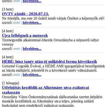
szerző:
ovtv |
bővebben...
[3 hete]
OVTV ajánló - 2026.07.13.
Ne feledjék, ma este 20 órától ismét várjuk Önöket a képernyők elé!
szerző:
ovtv |
bővebben...
[4 hete]
Újra felbőgnek a motorok
Tizenegyedik alkalommal érkezik Oroszlányba a népszerű rallye
verseny
szerző:
ovtv |
bővebben...
[4 hete]
HÉBÉ: húsz tanév után új működési forma következik
Geisztné Gogolák Évával, a HÉBÉ AMI igazgatójával beszélgetünk
az iskola múltjáról, jelenéről és a következő tanév változásairól.
szerző:
ovtv |
bővebben...
[1 hónapja]
Útfelújítás kezdődik az Alkotmány utca zsákutcai
szakaszán
Oroszlány Város Önkormányzatának tájékoztatása szerint útépítési
munkák kezdődnek az Alkotmány utca teljes, jelenleg szilárd
burkolattal nem rendelkező zsákutcai szakaszán.