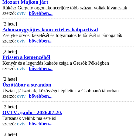
Mozart Majkon járt
Rákász Gergely orgonakoncertjére több százan voltak kíváncsiak
szerző:
ovtv |
bővebben...
[2 hete]
Adománygyűjtés koncerttel és habpartival
Zselyke orvosi kezelését és folyamatos fejlődését is támogatták
szerző:
ovtv |
bővebben...
[2 hete]
Frissen a kemencéből
Kenyér és a legendás kakaós csiga a Gresók Pékségben
szerző:
ovtv |
bővebben...
[2 hete]
Úszótábor a strandon
Úsztak, játszottak, közösséget építettek a Csobbanó táborban
szerző:
ovtv |
bővebben...
[2 hete]
OVTV ajánló - 2026.07.20.
Tartsanak velünk ma este is!
szerző:
ovtv |
bővebben...
[3 hete]