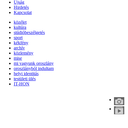
Újság
Hirdetés
Kapcsolat
közélet
kultúra
stúdióbeszélgetés
sport
kékfény
archív
közlemény
mise
mi vagyunk oroszlány
oroszlányból indultam
helyi identitás
testületi ülés
IT-HON