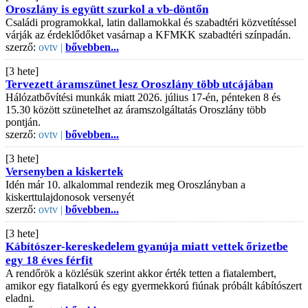
Oroszlány is együtt szurkol a vb-döntőn
Családi programokkal, latin dallamokkal és szabadtéri közvetítéssel
várják az érdeklődőket vasárnap a KFMKK szabadtéri színpadán.
szerző:
ovtv |
bővebben...
[3 hete]
Tervezett áramszünet lesz Oroszlány több utcájában
Hálózatbővítési munkák miatt 2026. július 17-én, pénteken 8 és
15.30 között szünetelhet az áramszolgáltatás Oroszlány több
pontján.
szerző:
ovtv |
bővebben...
[3 hete]
Versenyben a kiskertek
Idén már 10. alkalommal rendezik meg Oroszlányban a
kiskerttulajdonosok versenyét
szerző:
ovtv |
bővebben...
[3 hete]
Kábítószer-kereskedelem gyanúja miatt vettek őrizetbe
egy 18 éves férfit
A rendőrök a közlésük szerint akkor érték tetten a fiatalembert,
amikor egy fiatalkorú és egy gyermekkorú fiúnak próbált kábítószert
eladni.