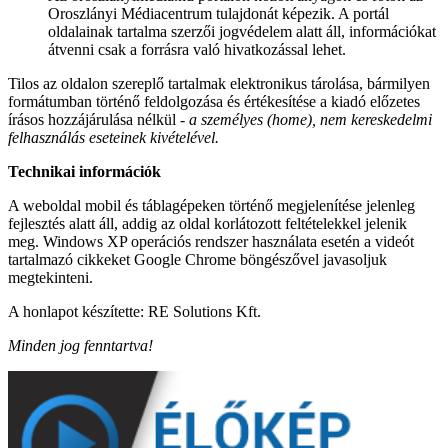
Oroszlányi Médiacentrum tulajdonát képezik. A portál
oldalainak tartalma szerzői jogvédelem alatt áll, információkat
átvenni csak a forrásra való hivatkozással lehet.
Tilos az oldalon szereplő tartalmak elektronikus tárolása, bármilyen
formátumban történő feldolgozása és értékesítése a kiadó előzetes
írásos hozzájárulása nélkül
- a személyes (home), nem kereskedelmi
felhasználás eseteinek kivételével.
Technikai információk
A weboldal mobil és táblagépeken történő megjelenítése jelenleg
fejlesztés alatt áll, addig az oldal korlátozott feltételekkel jelenik
meg. Windows XP operációs rendszer használata esetén a videót
tartalmazó cikkeket Google Chrome böngészővel javasoljuk
megtekinteni.
A honlapot készítette: RE Solutions Kft.
Minden jog fenntartva!