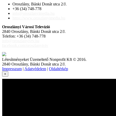
Oroszlány, Bánki Donát utca 2/J.
+36 (34) 748-778
info@oroszlanyimedia.hu
https://www.oroszlanyimedia.hu
Oroszlányi Városi Televízió
2840 Oroszlány, Bánki Donát utca 2/J.
Telefon: +36 (34) 748-778
info@oroszlanyivtv.hu
facebook.com/oroszlanyivtv
Létesítményeket Üzemeltető Nonprofit Kft © 2016.
2840 Oroszlány, Bánki Donát utca 2/J.
Impresszum
|
Adatvédelem
|
Oldaltérkép
×