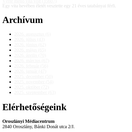
Vérre menő vita volt (35607)
Egy vita hevében életét vesztette egy 21 éves tatabányai férfi.
Archívum
2026. augusztus (6)
2026. július (43)
2026. június (62)
2026. május (65)
2026. április (70)
2026. március (67)
2026. február (56)
2026. január (47)
2025. december (50)
2025. november (54)
2025. október (72)
2025. szeptember (63)
Elérhetőségeink
Oroszlányi Médiacentrum
2840 Oroszlány, Bánki Donát utca 2/J.