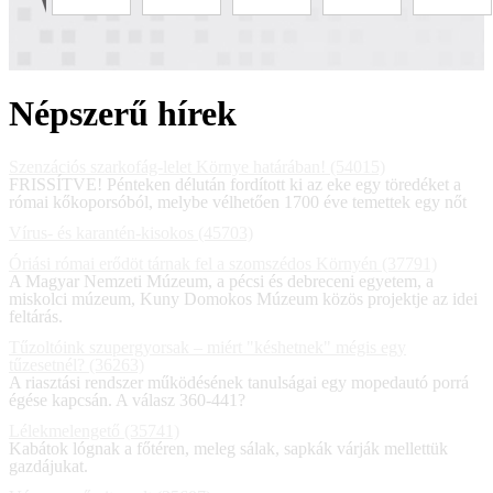
Népszerű hírek
Szenzációs szarkofág-lelet Környe határában! (54015)
FRISSÍTVE! Pénteken délután fordított ki az eke egy töredéket a
római kőkoporsóból, melybe vélhetően 1700 éve temettek egy nőt
Vírus- és karantén-kisokos (45703)
Óriási római erődöt tárnak fel a szomszédos Környén (37791)
A Magyar Nemzeti Múzeum, a pécsi és debreceni egyetem, a
miskolci múzeum, Kuny Domokos Múzeum közös projektje az idei
feltárás.
Tűzoltóink szupergyorsak – miért "késhetnek" mégis egy
tűzesetnél? (36263)
A riasztási rendszer működésének tanulságai egy mopedautó porrá
égése kapcsán. A válasz 360-441?
Lélekmelengető (35741)
Kabátok lógnak a főtéren, meleg sálak, sapkák várják mellettük
gazdájukat.