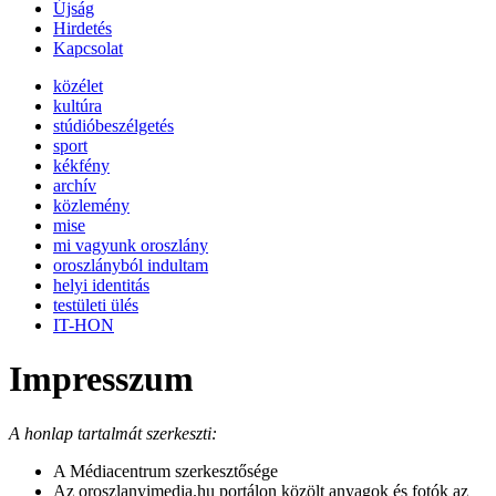
Újság
Hirdetés
Kapcsolat
közélet
kultúra
stúdióbeszélgetés
sport
kékfény
archív
közlemény
mise
mi vagyunk oroszlány
oroszlányból indultam
helyi identitás
testületi ülés
IT-HON
Impresszum
A honlap tartalmát szerkeszti:
A Médiacentrum szerkesztősége
Az oroszlanyimedia.hu portálon közölt anyagok és fotók az