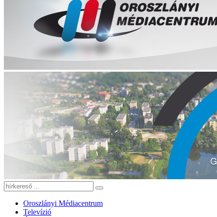
Oroszlányi Médiacentrum
Televízió