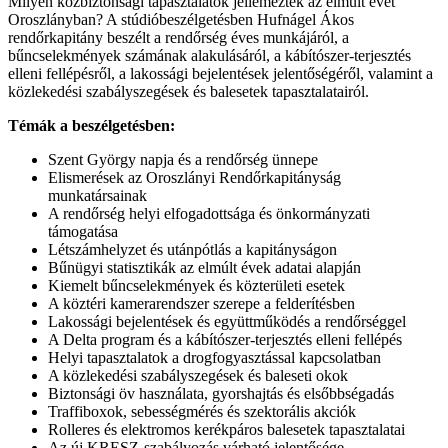
Milyen közbiztonsági tapasztalatok jellemezték az elmúlt évet
Oroszlányban? A stúdióbeszélgetésben Hufnágel Ákos
rendőrkapitány beszélt a rendőrség éves munkájáról, a
bűncselekmények számának alakulásáról, a kábítószer-terjesztés
elleni fellépésről, a lakossági bejelentések jelentőségéről, valamint a
közlekedési szabályszegések és balesetek tapasztalatairól.
Témák a beszélgetésben:
Szent György napja és a rendőrség ünnepe
Elismerések az Oroszlányi Rendőrkapitányság
munkatársainak
A rendőrség helyi elfogadottsága és önkormányzati
támogatása
Létszámhelyzet és utánpótlás a kapitányságon
Bűnügyi statisztikák az elmúlt évek adatai alapján
Kiemelt bűncselekmények és közterületi esetek
A köztéri kamerarendszer szerepe a felderítésben
Lakossági bejelentések és együttműködés a rendőrséggel
A Delta program és a kábítószer-terjesztés elleni fellépés
Helyi tapasztalatok a drogfogyasztással kapcsolatban
A közlekedési szabályszegések és baleseti okok
Biztonsági öv használata, gyorshajtás és elsőbbségadás
Traffiboxok, sebességmérés és szektorális akciók
Rolleres és elektromos kerékpáros balesetek tapasztalatai
Az új KRESZ-szabályozás várható jelentősége