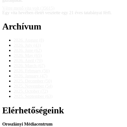
gazdájukat.
Vérre menő vita volt (35615)
Egy vita hevében életét vesztette egy 21 éves tatabányai férfi.
Archívum
2026. August (8)
2026. July (43)
2026. June (62)
2026. May (65)
2026. April (70)
2026. March (67)
2026. February (56)
2026. January (47)
2025. December (50)
2025. November (54)
2025. October (72)
2025. September (63)
Elérhetőségeink
Oroszlányi Médiacentrum