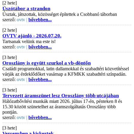
[2 hete]
Úszótábor a strandon
Úsztak, játszottak, közösséget építettek a Csobbanó táborban
szerző:
ovtv |
bővebben...
[2 hete]
OVTV ajánló - 2026.07.20.
Tartsanak velünk ma este is!
szerző:
ovtv |
bővebben...
[3 hete]
Oroszlány is együtt szurkol a vb-döntőn
Családi programokkal, latin dallamokkal és szabadtéri közvetítéssel
várják az érdeklődőket vasárnap a KFMKK szabadtéri színpadán.
szerző:
ovtv |
bővebben...
[3 hete]
Tervezett áramszünet lesz Oroszlány több utcájában
Hálózatbővítési munkák miatt 2026. július 17-én, pénteken 8 és
15.30 között szünetelhet az áramszolgáltatás Oroszlány több
pontján.
szerző:
ovtv |
bővebben...
[3 hete]
Versenyben a kiskertek