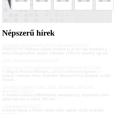
Népszerű hírek
Szenzációs szarkofág-lelet Környe határában! (54023)
FRISSÍTVE! Pénteken délután fordított ki az eke egy töredéket a
római kőkoporsóból, melybe vélhetően 1700 éve temettek egy nőt
Vírus- és karantén-kisokos (45709)
Óriási római erődöt tárnak fel a szomszédos Környén (37796)
A Magyar Nemzeti Múzeum, a pécsi és debreceni egyetem, a
miskolci múzeum, Kuny Domokos Múzeum közös projektje az idei
feltárás.
Tűzoltóink szupergyorsak – miért "késhetnek" mégis egy
tűzesetnél? (36270)
A riasztási rendszer működésének tanulságai egy mopedautó porrá
égése kapcsán. A válasz 360-441?
Lélekmelengető (35747)
Kabátok lógnak a főtéren, meleg sálak, sapkák várják mellettük