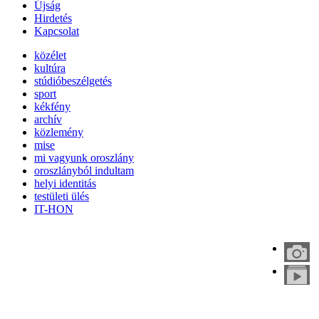
Újság
Hirdetés
Kapcsolat
közélet
kultúra
stúdióbeszélgetés
sport
kékfény
archív
közlemény
mise
mi vagyunk oroszlány
oroszlányból indultam
helyi identitás
testületi ülés
IT-HON