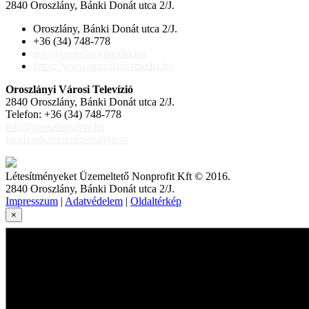
2840 Oroszlány, Bánki Donát utca 2/J.
Oroszlány, Bánki Donát utca 2/J.
+36 (34) 748-778
info@oroszlanyimedia.hu
https://www.oroszlanyimedia.hu
Oroszlányi Városi Televízió
2840 Oroszlány, Bánki Donát utca 2/J.
Telefon: +36 (34) 748-778
info@oroszlanyivtv.hu
facebook.com/oroszlanyivtv
Létesítményeket Üzemeltető Nonprofit Kft © 2016.
2840 Oroszlány, Bánki Donát utca 2/J.
Impresszum
|
Adatvédelem
|
Oldaltérkép
×