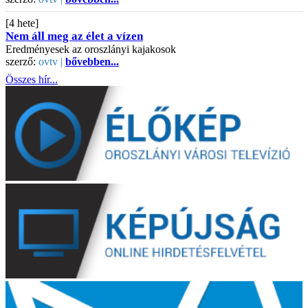
[4 hete]
Nem áll meg az élet a vízen
Eredményesek az oroszlányi kajakosok
szerző:
ovtv |
bővebben...
Összes hír...