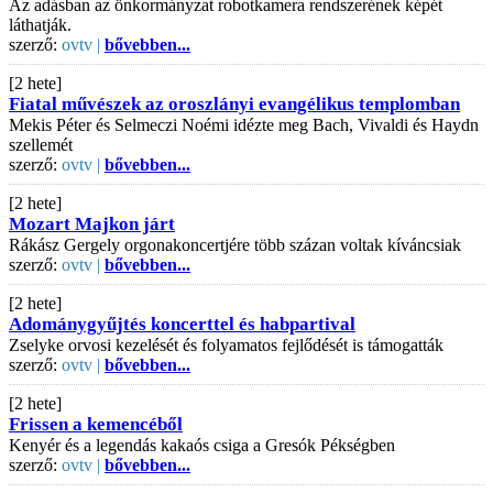
Az adásban az önkormányzat robotkamera rendszerének képét
láthatják.
szerző:
ovtv |
bővebben...
[2 hete]
Fiatal művészek az oroszlányi evangélikus templomban
Mekis Péter és Selmeczi Noémi idézte meg Bach, Vivaldi és Haydn
szellemét
szerző:
ovtv |
bővebben...
[2 hete]
Mozart Majkon járt
Rákász Gergely orgonakoncertjére több százan voltak kíváncsiak
szerző:
ovtv |
bővebben...
[2 hete]
Adománygyűjtés koncerttel és habpartival
Zselyke orvosi kezelését és folyamatos fejlődését is támogatták
szerző:
ovtv |
bővebben...
[2 hete]
Frissen a kemencéből
Kenyér és a legendás kakaós csiga a Gresók Pékségben
szerző:
ovtv |
bővebben...