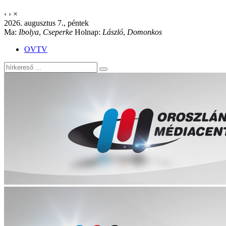
‹
›
×
2026. augusztus 7., péntek
Ma:
Ibolya
,
Cseperke
Holnap:
László
,
Domonkos
OVTV