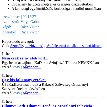
Oroszlány helyzete megyei és országos összevetésben
A lakossági együttműködés fontossága a rendőri munkában
szerző:
ovtv
| 00:17:27
szerkesztő:
Varga Gábor
vágó:
Rácz Viktor
operatőr:
Rácz Viktor
Kapcsolódó anyagok
Cikk
Szociális, közbiztonsági és fejlesztési témák a testületi ülésen
[1 hete]
Nem csak szín-játék volt...
Egy héten át zajlott a KaDarka Színjátszó Tábor a KFMKK-ban
szerző:
ovtv |
bővebben...
[1 hete]
Egy kis falu nagy értékei
Új előadássorozat indult a Rákóczi Szövetség Oroszlányi
Szervezetének rendezésében
szerző:
ovtv |
bővebben...
[1 hete]
Elhunyt Tóth Tihamér Jenő, az oroszlányi televízió