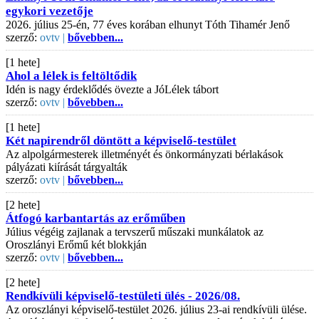
egykori vezetője
2026. július 25-én, 77 éves korában elhunyt Tóth Tihamér Jenő
szerző:
ovtv |
bővebben...
[1 hete]
Ahol a lélek is feltöltődik
Idén is nagy érdeklődés övezte a JóLélek tábort
szerző:
ovtv |
bővebben...
[1 hete]
Két napirendről döntött a képviselő-testület
Az alpolgármesterek illetményét és önkormányzati bérlakások
pályázati kiírását tárgyalták
szerző:
ovtv |
bővebben...
[2 hete]
Átfogó karbantartás az erőműben
Július végéig zajlanak a tervszerű műszaki munkálatok az
Oroszlányi Erőmű két blokkján
szerző:
ovtv |
bővebben...
[2 hete]
Rendkívüli képviselő-testületi ülés - 2026/08.
Az oroszlányi képviselő-testület 2026. július 23-ai rendkívüli ülése.