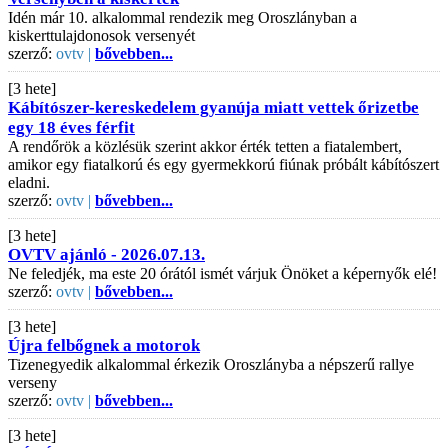
Idén már 10. alkalommal rendezik meg Oroszlányban a
kiskerttulajdonosok versenyét
szerző:
ovtv |
bővebben...
[3 hete]
Kábítószer-kereskedelem gyanúja miatt vettek őrizetbe
egy 18 éves férfit
A rendőrök a közlésük szerint akkor érték tetten a fiatalembert,
amikor egy fiatalkorú és egy gyermekkorú fiúnak próbált kábítószert
eladni.
szerző:
ovtv |
bővebben...
[3 hete]
OVTV ajánló - 2026.07.13.
Ne feledjék, ma este 20 órától ismét várjuk Önöket a képernyők elé!
szerző:
ovtv |
bővebben...
[3 hete]
Újra felbőgnek a motorok
Tizenegyedik alkalommal érkezik Oroszlányba a népszerű rallye
verseny
szerző:
ovtv |
bővebben...
[3 hete]