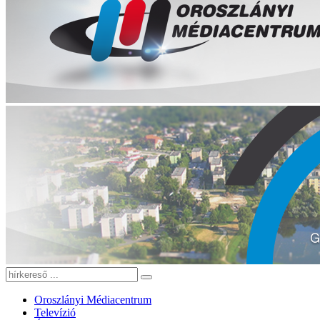
Oroszlányi Médiacentrum
Televízió