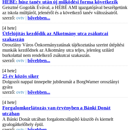
HÉBÉ: húsz tanév után új működési forma következik
Geisztné Gogolák Évával, a HÉBÉ AMI igazgatójával beszélgetünk
az iskola múltjáról, jelenéről és a következő tanév változásairól.
szerző:
ovtv |
bővebben...
[4 hete]
Útfelújítás kezdődik az Alkotmány utca zsákutcai
szakaszán
Oroszlány Város Önkormányzatának tájékoztatása szerint útépítési
munkák kezdődnek az Alkotmány utca teljes, jelenleg szilárd
burkolattal nem rendelkező zsákutcai szakaszán.
szerző:
ovtv |
bővebben...
[4 hete]
25 év közös siker
Dolgozói nappal ünnepelte jubileumát a BorgWarner oroszlányi
gyára
szerző:
ovtv |
bővebben...
[4 hete]
Forgalomkorlátozás van érvényben a Bánki Donát
utcában
A Bánki Donát utcában forgalomcsillapító küszöb és kiemelt
gyalogátkelőhely épül.
szerző:
ovtv |
bővebben...