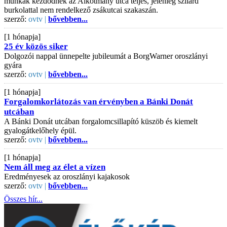
munkák kezdődnek az Alkotmány utca teljes, jelenleg szilárd
burkolattal nem rendelkező zsákutcai szakaszán.
szerző:
ovtv |
bővebben...
[1 hónapja]
25 év közös siker
Dolgozói nappal ünnepelte jubileumát a BorgWarner oroszlányi
gyára
szerző:
ovtv |
bővebben...
[1 hónapja]
Forgalomkorlátozás van érvényben a Bánki Donát
utcában
A Bánki Donát utcában forgalomcsillapító küszöb és kiemelt
gyalogátkelőhely épül.
szerző:
ovtv |
bővebben...
[1 hónapja]
Nem áll meg az élet a vízen
Eredményesek az oroszlányi kajakosok
szerző:
ovtv |
bővebben...
Összes hír...