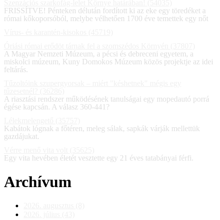
Szenzációs szarkofág-lelet Környe határában! (54035)
FRISSÍTVE! Pénteken délután fordított ki az eke egy töredéket a
római kőkoporsóból, melybe vélhetően 1700 éve temettek egy nőt
Vírus- és karantén-kisokos (45719)
Óriási római erődöt tárnak fel a szomszédos Környén (37807)
A Magyar Nemzeti Múzeum, a pécsi és debreceni egyetem, a
miskolci múzeum, Kuny Domokos Múzeum közös projektje az idei
feltárás.
Tűzoltóink szupergyorsak – miért "késhetnek" mégis egy
tűzesetnél? (36286)
A riasztási rendszer működésének tanulságai egy mopedautó porrá
égése kapcsán. A válasz 360-441?
Lélekmelengető (35757)
Kabátok lógnak a főtéren, meleg sálak, sapkák várják mellettük
gazdájukat.
Vérre menő vita volt (35625)
Egy vita hevében életét vesztette egy 21 éves tatabányai férfi.
Archívum
2026. augusztus (8)
2026. július (43)