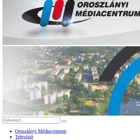
Oroszlányi Médiacentrum
Televízió