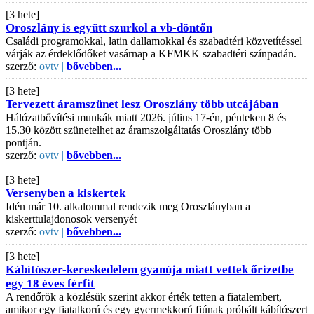
[3 hete]
Oroszlány is együtt szurkol a vb-döntőn
Családi programokkal, latin dallamokkal és szabadtéri közvetítéssel
várják az érdeklődőket vasárnap a KFMKK szabadtéri színpadán.
szerző:
ovtv |
bővebben...
[3 hete]
Tervezett áramszünet lesz Oroszlány több utcájában
Hálózatbővítési munkák miatt 2026. július 17-én, pénteken 8 és
15.30 között szünetelhet az áramszolgáltatás Oroszlány több
pontján.
szerző:
ovtv |
bővebben...
[3 hete]
Versenyben a kiskertek
Idén már 10. alkalommal rendezik meg Oroszlányban a
kiskerttulajdonosok versenyét
szerző:
ovtv |
bővebben...
[3 hete]
Kábítószer-kereskedelem gyanúja miatt vettek őrizetbe
egy 18 éves férfit
A rendőrök a közlésük szerint akkor érték tetten a fiatalembert,
amikor egy fiatalkorú és egy gyermekkorú fiúnak próbált kábítószert