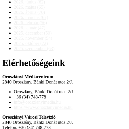
2026. június (62)
2026. május (65)
2026. április (70)
2026. március (67)
2026. február (56)
2026. január (47)
2025. december (50)
2025. november (54)
2025. október (72)
2025. szeptember (63)
Elérhetőségeink
Oroszlányi Médiacentrum
2840 Oroszlány, Bánki Donát utca 2/J.
Oroszlány, Bánki Donát utca 2/J.
+36 (34) 748-778
info@oroszlanyimedia.hu
https://www.oroszlanyimedia.hu
Oroszlányi Városi Televízió
2840 Oroszlány, Bánki Donát utca 2/J.
Telefon: +36 (34) 748-778