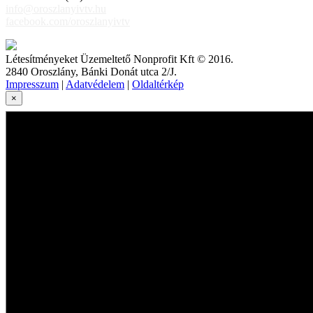
info@oroszlanyivtv.hu
facebook.com/oroszlanyivtv
Létesítményeket Üzemeltető Nonprofit Kft © 2016.
2840 Oroszlány, Bánki Donát utca 2/J.
Impresszum
|
Adatvédelem
|
Oldaltérkép
×