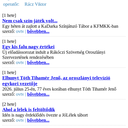
operatőr:
Rácz Viktor
[1 hete]
Nem csak szín-játék volt...
Egy héten át zajlott a KaDarka Színjátszó Tábor a KFMKK-ban
szerző:
ovtv |
bővebben...
[1 hete]
Egy kis falu nagy értékei
Új előadássorozat indult a Rákóczi Szövetség Oroszlányi
Szervezetének rendezésében
szerző:
ovtv |
bővebben...
[1 hete]
Elhunyt Tóth Tihamér Jenő, az oroszlányi televízió
egykori vezetője
2026. július 25-én, 77 éves korában elhunyt Tóth Tihamér Jenő
szerző:
ovtv |
bővebben...
[2 hete]
Ahol a lélek is feltöltődik
Idén is nagy érdeklődés övezte a JóLélek tábort
szerző:
ovtv |
bővebben...