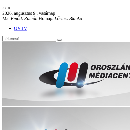
‹
›
×
2026. augusztus 9., vasárnap
Ma:
Emőd
,
Román
Holnap:
Lőrinc
,
Blanka
OVTV