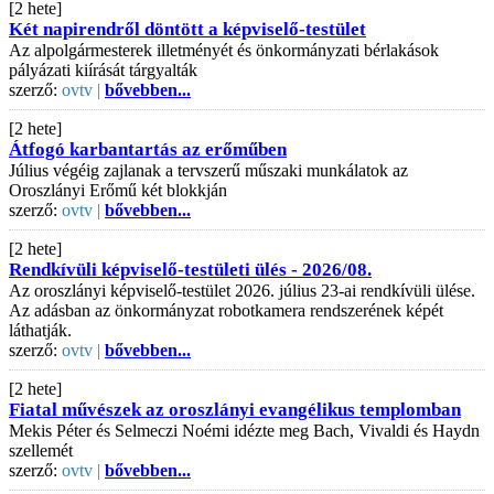
[2 hete]
Két napirendről döntött a képviselő-testület
Az alpolgármesterek illetményét és önkormányzati bérlakások
pályázati kiírását tárgyalták
szerző:
ovtv |
bővebben...
[2 hete]
Átfogó karbantartás az erőműben
Július végéig zajlanak a tervszerű műszaki munkálatok az
Oroszlányi Erőmű két blokkján
szerző:
ovtv |
bővebben...
[2 hete]
Rendkívüli képviselő-testületi ülés - 2026/08.
Az oroszlányi képviselő-testület 2026. július 23-ai rendkívüli ülése.
Az adásban az önkormányzat robotkamera rendszerének képét
láthatják.
szerző:
ovtv |
bővebben...
[2 hete]
Fiatal művészek az oroszlányi evangélikus templomban
Mekis Péter és Selmeczi Noémi idézte meg Bach, Vivaldi és Haydn
szellemét
szerző:
ovtv |
bővebben...