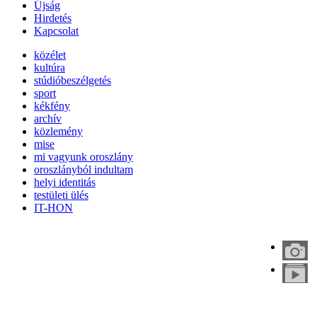
Újság
Hirdetés
Kapcsolat
közélet
kultúra
stúdióbeszélgetés
sport
kékfény
archív
közlemény
mise
mi vagyunk oroszlány
oroszlányból indultam
helyi identitás
testületi ülés
IT-HON