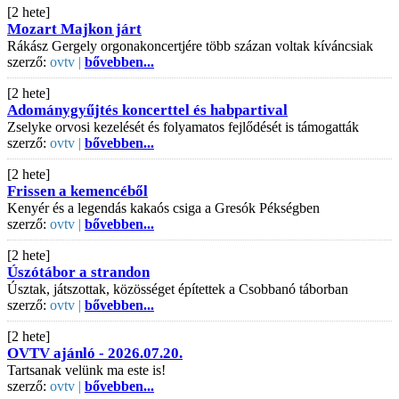
[2 hete]
Mozart Majkon járt
Rákász Gergely orgonakoncertjére több százan voltak kíváncsiak
szerző:
ovtv |
bővebben...
[2 hete]
Adománygyűjtés koncerttel és habpartival
Zselyke orvosi kezelését és folyamatos fejlődését is támogatták
szerző:
ovtv |
bővebben...
[2 hete]
Frissen a kemencéből
Kenyér és a legendás kakaós csiga a Gresók Pékségben
szerző:
ovtv |
bővebben...
[2 hete]
Úszótábor a strandon
Úsztak, játszottak, közösséget építettek a Csobbanó táborban
szerző:
ovtv |
bővebben...
[2 hete]
OVTV ajánló - 2026.07.20.
Tartsanak velünk ma este is!
szerző:
ovtv |
bővebben...