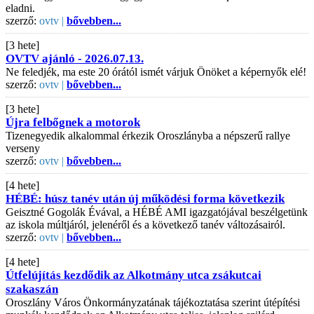
eladni.
szerző:
ovtv |
bővebben...
[3 hete]
OVTV ajánló - 2026.07.13.
Ne feledjék, ma este 20 órától ismét várjuk Önöket a képernyők elé!
szerző:
ovtv |
bővebben...
[3 hete]
Újra felbőgnek a motorok
Tizenegyedik alkalommal érkezik Oroszlányba a népszerű rallye
verseny
szerző:
ovtv |
bővebben...
[4 hete]
HÉBÉ: húsz tanév után új működési forma következik
Geisztné Gogolák Évával, a HÉBÉ AMI igazgatójával beszélgetünk
az iskola múltjáról, jelenéről és a következő tanév változásairól.
szerző:
ovtv |
bővebben...
[4 hete]
Útfelújítás kezdődik az Alkotmány utca zsákutcai
szakaszán
Oroszlány Város Önkormányzatának tájékoztatása szerint útépítési