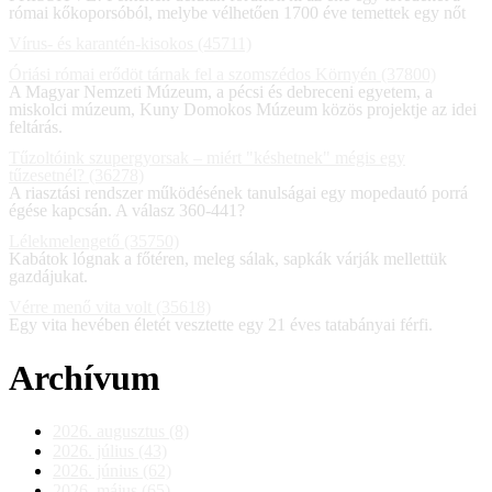
római kőkoporsóból, melybe vélhetően 1700 éve temettek egy nőt
Vírus- és karantén-kisokos (45711)
Óriási római erődöt tárnak fel a szomszédos Környén (37800)
A Magyar Nemzeti Múzeum, a pécsi és debreceni egyetem, a
miskolci múzeum, Kuny Domokos Múzeum közös projektje az idei
feltárás.
Tűzoltóink szupergyorsak – miért "késhetnek" mégis egy
tűzesetnél? (36278)
A riasztási rendszer működésének tanulságai egy mopedautó porrá
égése kapcsán. A válasz 360-441?
Lélekmelengető (35750)
Kabátok lógnak a főtéren, meleg sálak, sapkák várják mellettük
gazdájukat.
Vérre menő vita volt (35618)
Egy vita hevében életét vesztette egy 21 éves tatabányai férfi.
Archívum
2026. augusztus (8)
2026. július (43)
2026. június (62)
2026. május (65)