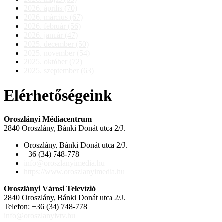
2026. április (70)
2026. március (67)
2026. február (56)
2026. január (47)
2025. december (50)
2025. november (54)
2025. október (72)
2025. szeptember (63)
Elérhetőségeink
Oroszlányi Médiacentrum
2840 Oroszlány, Bánki Donát utca 2/J.
Oroszlány, Bánki Donát utca 2/J.
+36 (34) 748-778
info@oroszlanyimedia.hu
https://www.oroszlanyimedia.hu
Oroszlányi Városi Televízió
2840 Oroszlány, Bánki Donát utca 2/J.
Telefon: +36 (34) 748-778
info@oroszlanyivtv.hu