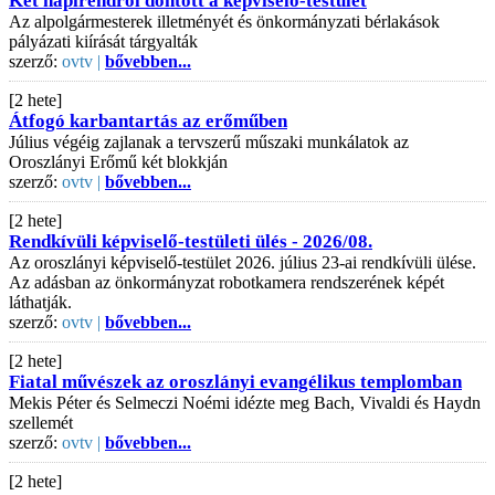
Két napirendről döntött a képviselő-testület
Az alpolgármesterek illetményét és önkormányzati bérlakások
pályázati kiírását tárgyalták
szerző:
ovtv |
bővebben...
[2 hete]
Átfogó karbantartás az erőműben
Július végéig zajlanak a tervszerű műszaki munkálatok az
Oroszlányi Erőmű két blokkján
szerző:
ovtv |
bővebben...
[2 hete]
Rendkívüli képviselő-testületi ülés - 2026/08.
Az oroszlányi képviselő-testület 2026. július 23-ai rendkívüli ülése.
Az adásban az önkormányzat robotkamera rendszerének képét
láthatják.
szerző:
ovtv |
bővebben...
[2 hete]
Fiatal művészek az oroszlányi evangélikus templomban
Mekis Péter és Selmeczi Noémi idézte meg Bach, Vivaldi és Haydn
szellemét
szerző:
ovtv |
bővebben...
[2 hete]