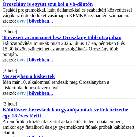
Oroszlány is együtt szurkol a vb-döntőn
Családi programokkal, latin dallamokkal és szabadtéri közvetítéssel
várják az érdeklődőket vasárnap a KFMKK szabadtéri színpadán.
szerző:
ovtv |
bővebben...
[3 hete]
Tervezett áramszünet lesz Oroszlány több utcájában
Hálózatbővítési munkák miatt 2026. július 17-én, pénteken 8 és
15.30 között szünetelhet az áramszolgáltatás Oroszlány több
pontján.
szerző:
ovtv |
bővebben...
[3 hete]
Versenyben a kiskertek
Idén már 10. alkalommal rendezik meg Oroszlányban a
kiskerttulajdonosok versenyét
szerző:
ovtv |
bővebben...
[3 hete]
Kábítószer-kereskedelem gyanúja miatt vettek őrizetbe
egy 18 éves férfit
A rendőrök a közlésük szerint akkor érték tetten a fiatalembert,
amikor egy fiatalkorú és egy gyermekkorú fiúnak próbált kábítószert
eladni.