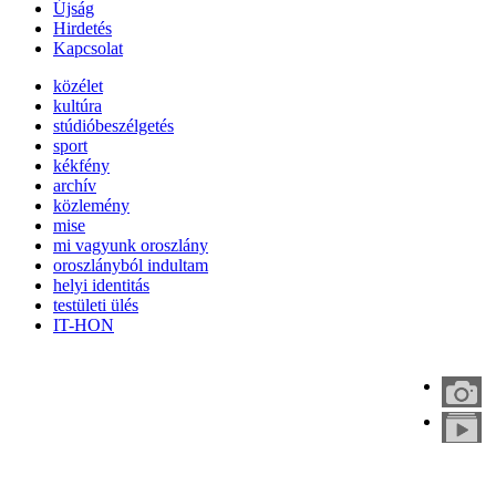
Újság
Hirdetés
Kapcsolat
közélet
kultúra
stúdióbeszélgetés
sport
kékfény
archív
közlemény
mise
mi vagyunk oroszlány
oroszlányból indultam
helyi identitás
testületi ülés
IT-HON