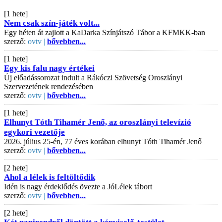
[1 hete]
Nem csak szín-játék volt...
Egy héten át zajlott a KaDarka Színjátszó Tábor a KFMKK-ban
szerző:
ovtv |
bővebben...
[1 hete]
Egy kis falu nagy értékei
Új előadássorozat indult a Rákóczi Szövetség Oroszlányi
Szervezetének rendezésében
szerző:
ovtv |
bővebben...
[1 hete]
Elhunyt Tóth Tihamér Jenő, az oroszlányi televízió
egykori vezetője
2026. július 25-én, 77 éves korában elhunyt Tóth Tihamér Jenő
szerző:
ovtv |
bővebben...
[2 hete]
Ahol a lélek is feltöltődik
Idén is nagy érdeklődés övezte a JóLélek tábort
szerző:
ovtv |
bővebben...
[2 hete]