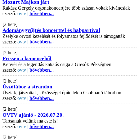
Mozart Majkon járt
Rákász Gergely orgonakoncertjére több százan voltak kíváncsiak
szerző:
ovtv |
bővebben...
[2 hete]
Adománygyűjtés koncerttel és habpartival
Zselyke orvosi kezelését és folyamatos fejlődését is támogatták
szerző:
ovtv |
bővebben...
[2 hete]
Frissen a kemencéből
Kenyér és a legendás kakaós csiga a Gresók Pékségben
szerző:
ovtv |
bővebben...
[2 hete]
Úszótábor a strandon
Úsztak, játszottak, közösséget építettek a Csobbanó táborban
szerző:
ovtv |
bővebben...
[2 hete]
OVTV ajánló - 2026.07.20.
Tartsanak velünk ma este is!
szerző:
ovtv |
bővebben...
[3 hete]