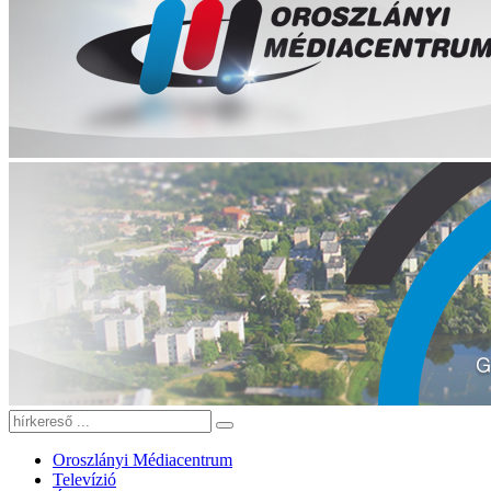
Oroszlányi Médiacentrum
Televízió