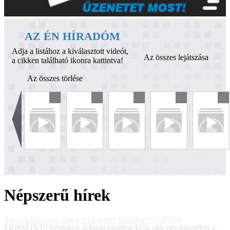
AZ ÉN HÍRADÓM
Adja a listához a kiválasztott videót,
Az összes lejátszása
a cikken található ikonra kattintva!
Az összes törlése
Népszerű hírek
Szenzációs szarkofág-lelet Környe határában! (54028)
FRISSÍTVE! Pénteken délután fordított ki az eke egy töredéket a