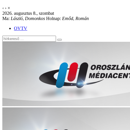
‹
›
×
2026. augusztus 8., szombat
Ma:
László
,
Domonkos
Holnap:
Emőd
,
Román
OVTV