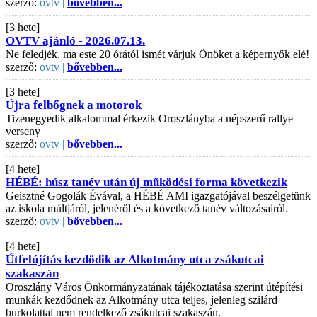
szerző:
ovtv |
bővebben...
[3 hete]
OVTV ajánló - 2026.07.13.
Ne feledjék, ma este 20 órától ismét várjuk Önöket a képernyők elé!
szerző:
ovtv |
bővebben...
[3 hete]
Újra felbőgnek a motorok
Tizenegyedik alkalommal érkezik Oroszlányba a népszerű rallye
verseny
szerző:
ovtv |
bővebben...
[4 hete]
HÉBÉ: húsz tanév után új működési forma következik
Geisztné Gogolák Évával, a HÉBÉ AMI igazgatójával beszélgetünk
az iskola múltjáról, jelenéről és a következő tanév változásairól.
szerző:
ovtv |
bővebben...
[4 hete]
Útfelújítás kezdődik az Alkotmány utca zsákutcai
szakaszán
Oroszlány Város Önkormányzatának tájékoztatása szerint útépítési
munkák kezdődnek az Alkotmány utca teljes, jelenleg szilárd
burkolattal nem rendelkező zsákutcai szakaszán.