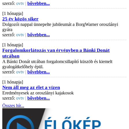
szerző:
ovtv |
bővebben...
[1 hónapja]
25 év közös siker
Dolgozói nappal ünnepelte jubileumát a BorgWarner oroszlányi
gyára
szerző:
ovtv |
bővebben...
[1 hónapja]
Forgalomkorlátozás van érvényben a Bánki Donát
utcában
A Bánki Donát utcában forgalomcsillapító küszöb és kiemelt
gyalogátkelőhely épül.
szerző:
ovtv |
bővebben...
[1 hónapja]
Nem áll meg az élet a vízen
Eredményesek az oroszlányi kajakosok
szerző:
ovtv |
bővebben...
Összes hír...