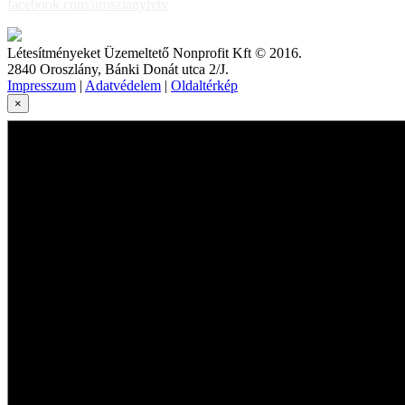
facebook.com/oroszlanyivtv
Létesítményeket Üzemeltető Nonprofit Kft © 2016.
2840 Oroszlány, Bánki Donát utca 2/J.
Impresszum
|
Adatvédelem
|
Oldaltérkép
×