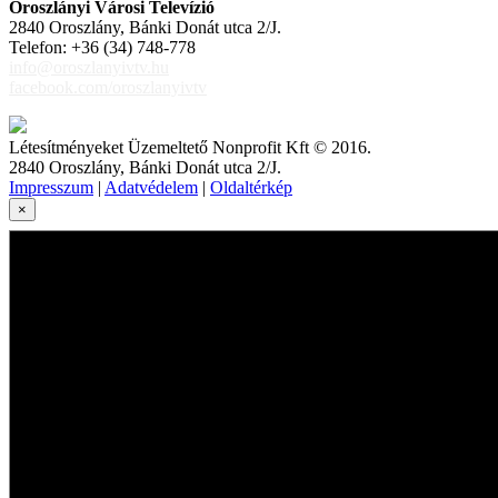
Oroszlányi Városi Televízió
2840 Oroszlány, Bánki Donát utca 2/J.
Telefon: +36 (34) 748-778
info@oroszlanyivtv.hu
facebook.com/oroszlanyivtv
Létesítményeket Üzemeltető Nonprofit Kft © 2016.
2840 Oroszlány, Bánki Donát utca 2/J.
Impresszum
|
Adatvédelem
|
Oldaltérkép
×