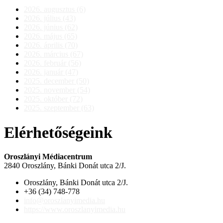
2026. augusztus (6)
2026. július (43)
2026. június (62)
2026. május (65)
2026. április (70)
2026. március (67)
2026. február (56)
2026. január (47)
2025. december (50)
2025. november (54)
2025. október (72)
2025. szeptember (63)
Elérhetőségeink
Oroszlányi Médiacentrum
2840 Oroszlány, Bánki Donát utca 2/J.
Oroszlány, Bánki Donát utca 2/J.
+36 (34) 748-778
info@oroszlanyimedia.hu
https://www.oroszlanyimedia.hu