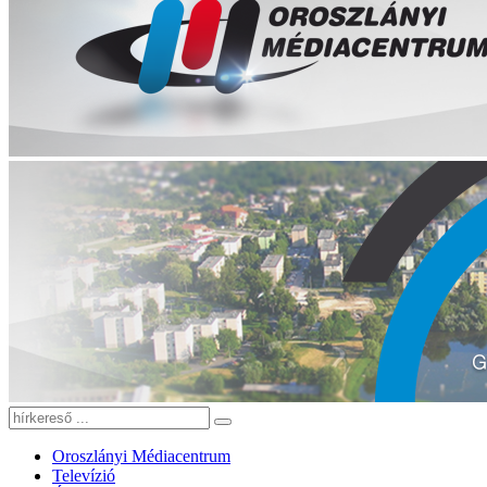
Oroszlányi Médiacentrum
Televízió