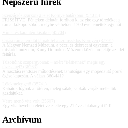
Népszerű hírek
Szenzációs szarkofág-lelet Környe határában! (54015)
FRISSÍTVE! Pénteken délután fordított ki az eke egy töredéket a
római kőkoporsóból, melybe vélhetően 1700 éve temettek egy nőt
Vírus- és karantén-kisokos (45704)
Óriási római erődöt tárnak fel a szomszédos Környén (37791)
A Magyar Nemzeti Múzeum, a pécsi és debreceni egyetem, a
miskolci múzeum, Kuny Domokos Múzeum közös projektje az idei
feltárás.
Tűzoltóink szupergyorsak – miért "késhetnek" mégis egy
tűzesetnél? (36263)
A riasztási rendszer működésének tanulságai egy mopedautó porrá
égése kapcsán. A válasz 360-441?
Lélekmelengető (35741)
Kabátok lógnak a főtéren, meleg sálak, sapkák várják mellettük
gazdájukat.
Vérre menő vita volt (35607)
Egy vita hevében életét vesztette egy 21 éves tatabányai férfi.
Archívum