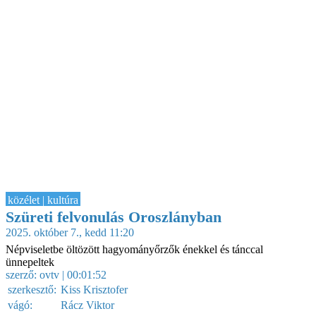
közélet | kultúra
Szüreti felvonulás Oroszlányban
2025. október 7., kedd 11:20
Népviseletbe öltözött hagyományőrzők énekkel és tánccal
ünnepeltek
szerző:
ovtv
| 00:01:52
szerkesztő:
Kiss Krisztofer
vágó:
Rácz Viktor