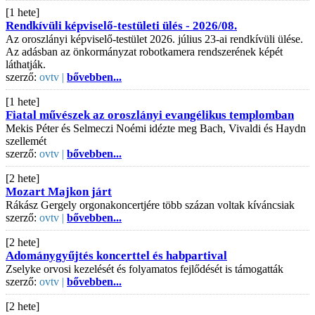
[1 hete]
Rendkívüli képviselő-testületi ülés - 2026/08.
Az oroszlányi képviselő-testület 2026. július 23-ai rendkívüli ülése.
Az adásban az önkormányzat robotkamera rendszerének képét
láthatják.
szerző:
ovtv |
bővebben...
[1 hete]
Fiatal művészek az oroszlányi evangélikus templomban
Mekis Péter és Selmeczi Noémi idézte meg Bach, Vivaldi és Haydn
szellemét
szerző:
ovtv |
bővebben...
[2 hete]
Mozart Majkon járt
Rákász Gergely orgonakoncertjére több százan voltak kíváncsiak
szerző:
ovtv |
bővebben...
[2 hete]
Adománygyűjtés koncerttel és habpartival
Zselyke orvosi kezelését és folyamatos fejlődését is támogatták
szerző:
ovtv |
bővebben...
[2 hete]