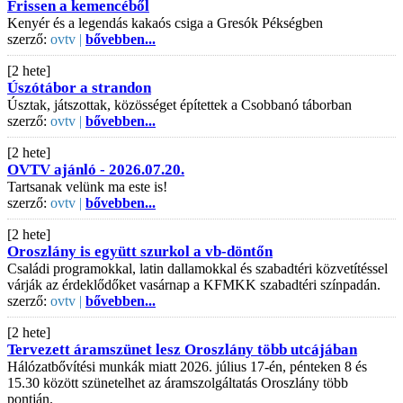
Frissen a kemencéből
Kenyér és a legendás kakaós csiga a Gresók Pékségben
szerző:
ovtv |
bővebben...
[2 hete]
Úszótábor a strandon
Úsztak, játszottak, közösséget építettek a Csobbanó táborban
szerző:
ovtv |
bővebben...
[2 hete]
OVTV ajánló - 2026.07.20.
Tartsanak velünk ma este is!
szerző:
ovtv |
bővebben...
[2 hete]
Oroszlány is együtt szurkol a vb-döntőn
Családi programokkal, latin dallamokkal és szabadtéri közvetítéssel
várják az érdeklődőket vasárnap a KFMKK szabadtéri színpadán.
szerző:
ovtv |
bővebben...
[2 hete]
Tervezett áramszünet lesz Oroszlány több utcájában
Hálózatbővítési munkák miatt 2026. július 17-én, pénteken 8 és
15.30 között szünetelhet az áramszolgáltatás Oroszlány több
pontján.