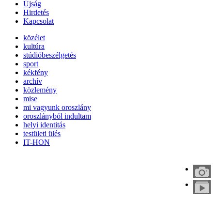
Újság
Hirdetés
Kapcsolat
közélet
kultúra
stúdióbeszélgetés
sport
kékfény
archív
közlemény
mise
mi vagyunk oroszlány
oroszlányból indultam
helyi identitás
testületi ülés
IT-HON