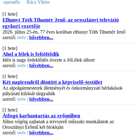
operatőr:
Rácz Viktor
[1 hete]
Elhunyt Tóth Tihamér Jenő, az oroszlányi televízió
egykori vezetője
2026. július 25-én, 77 éves korában elhunyt Tóth Tihamér Jenő
szerző:
ovtv |
bővebben...
[1 hete]
Ahol a lélek is feltöltődik
Idén is nagy érdeklődés övezte a JóLélek tábort
szerző:
ovtv |
bővebben...
[1 hete]
Két napirendről döntött a képviselő-testület
Az alpolgármesterek illetményét és önkormányzati bérlakások
pályázati kiírását tárgyalták
szerző:
ovtv |
bővebben...
[1 hete]
Átfogó karbantartás az erőműben
Július végéig zajlanak a tervszerű műszaki munkálatok az
Oroszlányi Erőmű két blokkján
szerző:
ovtv |
bővebben...