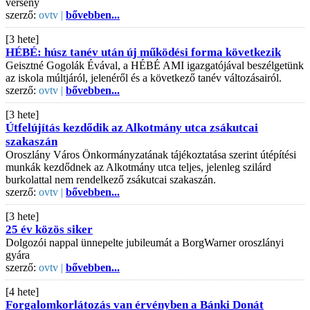
verseny
szerző:
ovtv |
bővebben...
[3 hete]
HÉBÉ: húsz tanév után új működési forma következik
Geisztné Gogolák Évával, a HÉBÉ AMI igazgatójával beszélgetünk
az iskola múltjáról, jelenéről és a következő tanév változásairól.
szerző:
ovtv |
bővebben...
[3 hete]
Útfelújítás kezdődik az Alkotmány utca zsákutcai
szakaszán
Oroszlány Város Önkormányzatának tájékoztatása szerint útépítési
munkák kezdődnek az Alkotmány utca teljes, jelenleg szilárd
burkolattal nem rendelkező zsákutcai szakaszán.
szerző:
ovtv |
bővebben...
[3 hete]
25 év közös siker
Dolgozói nappal ünnepelte jubileumát a BorgWarner oroszlányi
gyára
szerző:
ovtv |
bővebben...
[4 hete]
Forgalomkorlátozás van érvényben a Bánki Donát