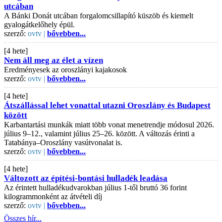
utcában
A Bánki Donát utcában forgalomcsillapító küszöb és kiemelt
gyalogátkelőhely épül.
szerző:
ovtv |
bővebben...
[4 hete]
Nem áll meg az élet a vízen
Eredményesek az oroszlányi kajakosok
szerző:
ovtv |
bővebben...
[4 hete]
Átszállással lehet vonattal utazni Oroszlány és Budapest
között
Karbantartási munkák miatt több vonat menetrendje módosul 2026.
július 9–12., valamint július 25–26. között. A változás érinti a
Tatabánya–Oroszlány vasútvonalat is.
szerző:
ovtv |
bővebben...
[4 hete]
Változott az építési-bontási hulladék leadása
Az érintett hulladékudvarokban július 1-től bruttó 36 forint
kilogrammonként az átvételi díj
szerző:
ovtv |
bővebben...
Összes hír...