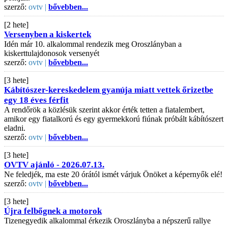
szerző:
ovtv |
bővebben...
[2 hete]
Versenyben a kiskertek
Idén már 10. alkalommal rendezik meg Oroszlányban a
kiskerttulajdonosok versenyét
szerző:
ovtv |
bővebben...
[3 hete]
Kábítószer-kereskedelem gyanúja miatt vettek őrizetbe
egy 18 éves férfit
A rendőrök a közlésük szerint akkor érték tetten a fiatalembert,
amikor egy fiatalkorú és egy gyermekkorú fiúnak próbált kábítószert
eladni.
szerző:
ovtv |
bővebben...
[3 hete]
OVTV ajánló - 2026.07.13.
Ne feledjék, ma este 20 órától ismét várjuk Önöket a képernyők elé!
szerző:
ovtv |
bővebben...
[3 hete]
Újra felbőgnek a motorok
Tizenegyedik alkalommal érkezik Oroszlányba a népszerű rallye