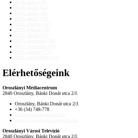
2026. július (43)
2026. június (62)
2026. május (65)
2026. április (70)
2026. március (67)
2026. február (56)
2026. január (47)
2025. december (50)
2025. november (54)
2025. október (72)
2025. szeptember (63)
Elérhetőségeink
Oroszlányi Médiacentrum
2840 Oroszlány, Bánki Donát utca 2/J.
Oroszlány, Bánki Donát utca 2/J.
+36 (34) 748-778
info@oroszlanyimedia.hu
https://www.oroszlanyimedia.hu
Oroszlányi Városi Televízió
2840 Oroszlány, Bánki Donát utca 2/J.