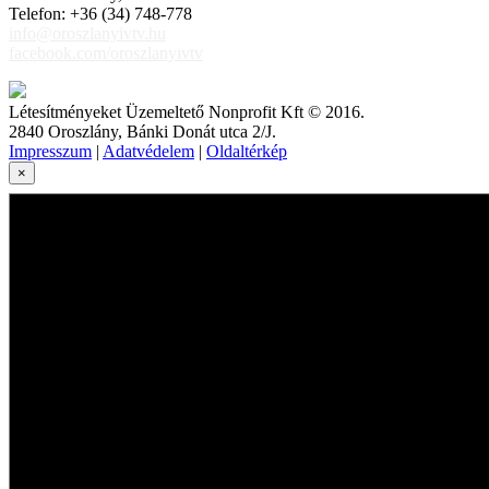
Telefon: +36 (34) 748-778
info@oroszlanyivtv.hu
facebook.com/oroszlanyivtv
Létesítményeket Üzemeltető Nonprofit Kft © 2016.
2840 Oroszlány, Bánki Donát utca 2/J.
Impresszum
|
Adatvédelem
|
Oldaltérkép
×