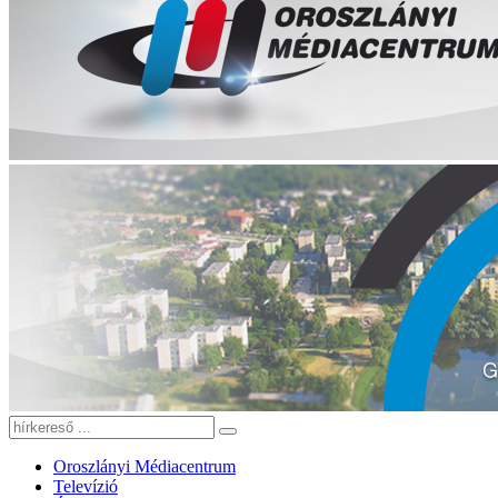
Oroszlányi Médiacentrum
Televízió