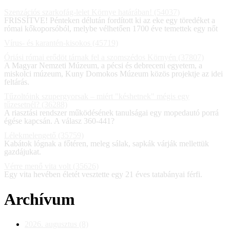
Szenzációs szarkofág-lelet Környe határában! (54037)
FRISSÍTVE! Pénteken délután fordított ki az eke egy töredéket a
római kőkoporsóból, melybe vélhetően 1700 éve temettek egy nőt
Vírus- és karantén-kisokos (45719)
Óriási római erődöt tárnak fel a szomszédos Környén (37807)
A Magyar Nemzeti Múzeum, a pécsi és debreceni egyetem, a
miskolci múzeum, Kuny Domokos Múzeum közös projektje az idei
feltárás.
Tűzoltóink szupergyorsak – miért "késhetnek" mégis egy
tűzesetnél? (36288)
A riasztási rendszer működésének tanulságai egy mopedautó porrá
égése kapcsán. A válasz 360-441?
Lélekmelengető (35759)
Kabátok lógnak a főtéren, meleg sálak, sapkák várják mellettük
gazdájukat.
Vérre menő vita volt (35626)
Egy vita hevében életét vesztette egy 21 éves tatabányai férfi.
Archívum
2026. augusztus (8)