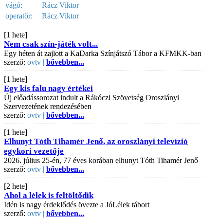
vágó:
Rácz Viktor
operatőr:
Rácz Viktor
[1 hete]
Nem csak szín-játék volt...
Egy héten át zajlott a KaDarka Színjátszó Tábor a KFMKK-ban
szerző:
ovtv |
bővebben...
[1 hete]
Egy kis falu nagy értékei
Új előadássorozat indult a Rákóczi Szövetség Oroszlányi
Szervezetének rendezésében
szerző:
ovtv |
bővebben...
[1 hete]
Elhunyt Tóth Tihamér Jenő, az oroszlányi televízió
egykori vezetője
2026. július 25-én, 77 éves korában elhunyt Tóth Tihamér Jenő
szerző:
ovtv |
bővebben...
[2 hete]
Ahol a lélek is feltöltődik
Idén is nagy érdeklődés övezte a JóLélek tábort
szerző:
ovtv |
bővebben...