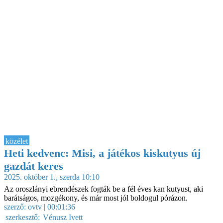
közélet
Heti kedvenc: Misi, a játékos kiskutyus új
gazdát keres
2025. október 1., szerda 10:10
Az oroszlányi ebrendészek fogták be a fél éves kan kutyust, aki
barátságos, mozgékony, és már most jól boldogul pórázon.
szerző:
ovtv
| 00:01:36
szerkesztő:
Vénusz Ivett