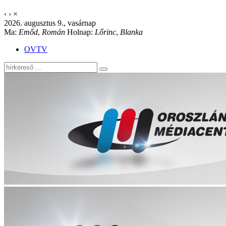
‹
›
×
2026. augusztus 9., vasárnap
Ma:
Emőd
,
Román
Holnap:
Lőrinc
,
Blanka
OVTV