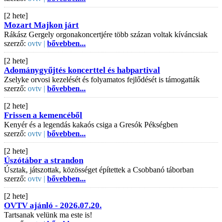
[2 hete]
Mozart Majkon járt
Rákász Gergely orgonakoncertjére több százan voltak kíváncsiak
szerző:
ovtv |
bővebben...
[2 hete]
Adománygyűjtés koncerttel és habpartival
Zselyke orvosi kezelését és folyamatos fejlődését is támogatták
szerző:
ovtv |
bővebben...
[2 hete]
Frissen a kemencéből
Kenyér és a legendás kakaós csiga a Gresók Pékségben
szerző:
ovtv |
bővebben...
[2 hete]
Úszótábor a strandon
Úsztak, játszottak, közösséget építettek a Csobbanó táborban
szerző:
ovtv |
bővebben...
[2 hete]
OVTV ajánló - 2026.07.20.
Tartsanak velünk ma este is!