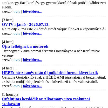
amikor egy fiatalkorú és egy gyermekkorú fiúnak próbált kábítószert
eladni.
szerző:
ovtv |
bővebben...
[3 hete]
OVTV ajánló - 2026.07.13.
Ne feledjék, ma este 20 órától ismét várjuk Önöket a képernyők elé!
szerző:
ovtv |
bővebben...
[4 hete]
Újra felbőgnek a motorok
Tizenegyedik alkalommal érkezik Oroszlányba a népszerű rallye
verseny
szerző:
ovtv |
bővebben...
[4 hete]
HÉBÉ: húsz tanév után új működési forma következik
Geisztné Gogolák Évával, a HÉBÉ AMI igazgatójával beszélgetünk
az iskola múltjáról, jelenéről és a következő tanév változásairól.
szerző:
ovtv |
bővebben...
[1 hónapja]
Útfelújítás kezdődik az Alkotmány utca zsákutcai
szakaszán