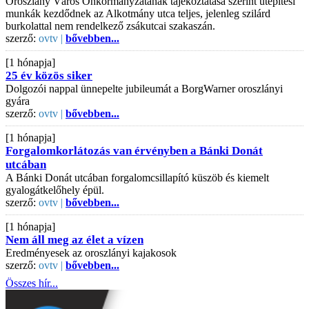
Oroszlány Város Önkormányzatának tájékoztatása szerint útépítési
munkák kezdődnek az Alkotmány utca teljes, jelenleg szilárd
burkolattal nem rendelkező zsákutcai szakaszán.
szerző:
ovtv |
bővebben...
[1 hónapja]
25 év közös siker
Dolgozói nappal ünnepelte jubileumát a BorgWarner oroszlányi
gyára
szerző:
ovtv |
bővebben...
[1 hónapja]
Forgalomkorlátozás van érvényben a Bánki Donát
utcában
A Bánki Donát utcában forgalomcsillapító küszöb és kiemelt
gyalogátkelőhely épül.
szerző:
ovtv |
bővebben...
[1 hónapja]
Nem áll meg az élet a vízen
Eredményesek az oroszlányi kajakosok
szerző:
ovtv |
bővebben...
Összes hír...