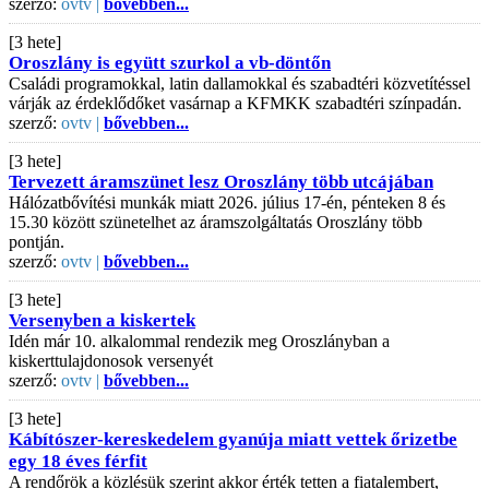
szerző:
ovtv |
bővebben...
[3 hete]
Oroszlány is együtt szurkol a vb-döntőn
Családi programokkal, latin dallamokkal és szabadtéri közvetítéssel
várják az érdeklődőket vasárnap a KFMKK szabadtéri színpadán.
szerző:
ovtv |
bővebben...
[3 hete]
Tervezett áramszünet lesz Oroszlány több utcájában
Hálózatbővítési munkák miatt 2026. július 17-én, pénteken 8 és
15.30 között szünetelhet az áramszolgáltatás Oroszlány több
pontján.
szerző:
ovtv |
bővebben...
[3 hete]
Versenyben a kiskertek
Idén már 10. alkalommal rendezik meg Oroszlányban a
kiskerttulajdonosok versenyét
szerző:
ovtv |
bővebben...
[3 hete]
Kábítószer-kereskedelem gyanúja miatt vettek őrizetbe
egy 18 éves férfit
A rendőrök a közlésük szerint akkor érték tetten a fiatalembert,