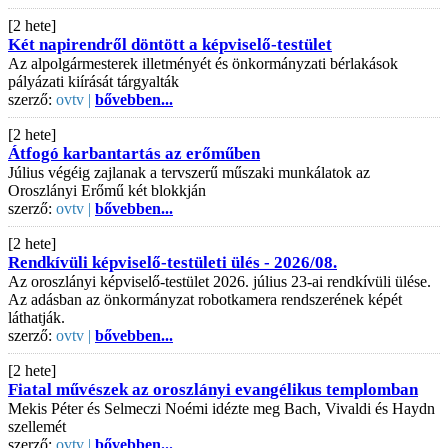
[2 hete]
Két napirendről döntött a képviselő-testület
Az alpolgármesterek illetményét és önkormányzati bérlakások
pályázati kiírását tárgyalták
szerző:
ovtv |
bővebben...
[2 hete]
Átfogó karbantartás az erőműben
Július végéig zajlanak a tervszerű műszaki munkálatok az
Oroszlányi Erőmű két blokkján
szerző:
ovtv |
bővebben...
[2 hete]
Rendkívüli képviselő-testületi ülés - 2026/08.
Az oroszlányi képviselő-testület 2026. július 23-ai rendkívüli ülése.
Az adásban az önkormányzat robotkamera rendszerének képét
láthatják.
szerző:
ovtv |
bővebben...
[2 hete]
Fiatal művészek az oroszlányi evangélikus templomban
Mekis Péter és Selmeczi Noémi idézte meg Bach, Vivaldi és Haydn
szellemét
szerző:
ovtv |
bővebben...