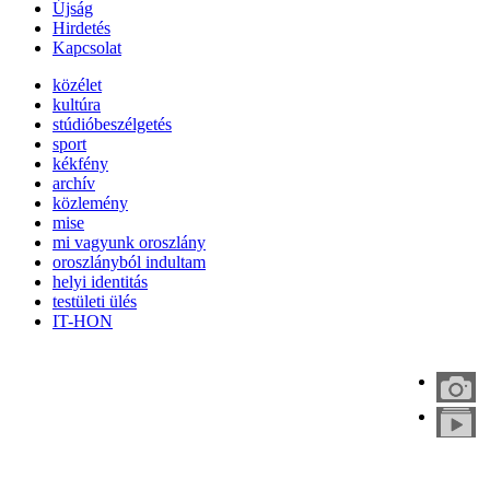
Újság
Hirdetés
Kapcsolat
közélet
kultúra
stúdióbeszélgetés
sport
kékfény
archív
közlemény
mise
mi vagyunk oroszlány
oroszlányból indultam
helyi identitás
testületi ülés
IT-HON