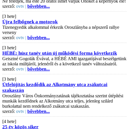
Ne feledjék, ma este 20 órától ismét várjuk Önöket a képernyők elé!
szerző:
ovtv |
bővebben...
[3 hete]
Újra felbőgnek a motorok
Tizenegyedik alkalommal érkezik Oroszlányba a népszerű rallye
verseny
szerző:
ovtv |
bővebben...
[3 hete]
HÉBÉ: húsz tanév után új működési forma következik
Geisztné Gogolák Évával, a HÉBÉ AMI igazgatójával beszélgetünk
az iskola múltjáról, jelenéről és a következő tanév változásairól.
szerző:
ovtv |
bővebben...
[3 hete]
Útfelújítás kezdődik az Alkotmány utca zsákutcai
szakaszán
Oroszlány Város Önkormányzatának tájékoztatása szerint útépítési
munkák kezdődnek az Alkotmány utca teljes, jelenleg szilárd
burkolattal nem rendelkező zsákutcai szakaszán.
szerző:
ovtv |
bővebben...
[4 hete]
25 év közös siker