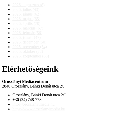
2026. augusztus (8)
2026. július (43)
2026. június (62)
2026. május (65)
2026. április (70)
2026. március (67)
2026. február (56)
2026. január (47)
2025. december (50)
2025. november (54)
2025. október (72)
2025. szeptember (63)
Elérhetőségeink
Oroszlányi Médiacentrum
2840 Oroszlány, Bánki Donát utca 2/J.
Oroszlány, Bánki Donát utca 2/J.
+36 (34) 748-778
info@oroszlanyimedia.hu
https://www.oroszlanyimedia.hu