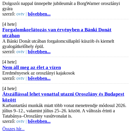
Dolgozói nappal ünnepelte jubileumát a BorgWarner oroszlányi
gyára
szerző:
ovtv |
bővebben...
[4 hete]
Forgalomkorlátozás van érvényben a Bánki Donát
utcában
A Bánki Donát utcában forgalomcsillapító küszöb és kiemelt
gyalogátkelőhely épül.
szerző:
ovtv |
bővebben...
[4 hete]
Nem áll meg az élet a vízen
Eredményesek az oroszlányi kajakosok
szerző:
ovtv |
bővebben...
[4 hete]
Átszállással lehet vonattal utazni Oroszlány és Budapest
között
Karbantartási munkák miatt több vonat menetrendje módosul 2026.
július 9–12., valamint július 25–26. között. A változás érinti a
Tatabánya–Oroszlány vasútvonalat is.
szerző:
ovtv |
bővebben...
Összes hír...