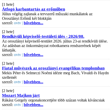
[1 hete]
Átfogó karbantartás az erőműben
Július végéig zajlanak a tervszerű műszaki munkálatok az
Oroszlányi Erőmű két blokkján
szerző:
ovtv |
bővebben...
[2 hete]
Rendkívüli képviselő-testületi ülés - 2026/08.
Az oroszlányi képviselő-testület 2026. július 23-ai rendkívüli ülése.
Az adásban az önkormányzat robotkamera rendszerének képét
láthatják.
szerző:
ovtv |
bővebben...
[2 hete]
Fiatal művészek az oroszlányi evangélikus templomban
Mekis Péter és Selmeczi Noémi idézte meg Bach, Vivaldi és Haydn
szellemét
szerző:
ovtv |
bővebben...
[2 hete]
Mozart Majkon járt
Rákász Gergely orgonakoncertjére több százan voltak kíváncsiak
szerző:
ovtv |
bővebben...