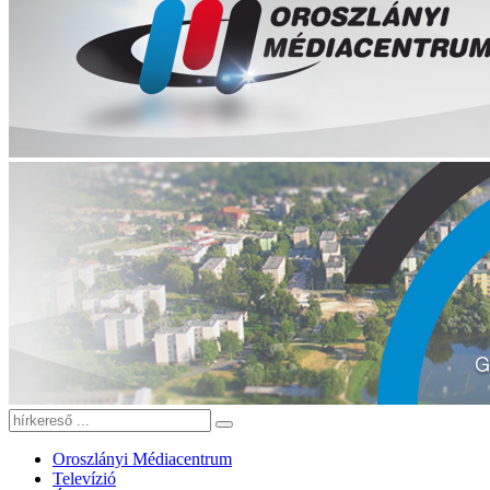
Oroszlányi Médiacentrum
Televízió