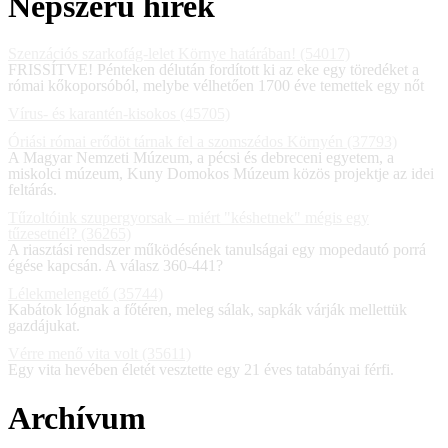
Népszerű hírek
Szenzációs szarkofág-lelet Környe határában! (54017)
FRISSÍTVE! Pénteken délután fordított ki az eke egy töredéket a
római kőkoporsóból, melybe vélhetően 1700 éve temettek egy nőt
Vírus- és karantén-kisokos (45705)
Óriási római erődöt tárnak fel a szomszédos Környén (37793)
A Magyar Nemzeti Múzeum, a pécsi és debreceni egyetem, a
miskolci múzeum, Kuny Domokos Múzeum közös projektje az idei
feltárás.
Tűzoltóink szupergyorsak – miért "késhetnek" mégis egy
tűzesetnél? (36265)
A riasztási rendszer működésének tanulságai egy mopedautó porrá
égése kapcsán. A válasz 360-441?
Lélekmelengető (35744)
Kabátok lógnak a főtéren, meleg sálak, sapkák várják mellettük
gazdájukat.
Vérre menő vita volt (35611)
Egy vita hevében életét vesztette egy 21 éves tatabányai férfi.
Archívum