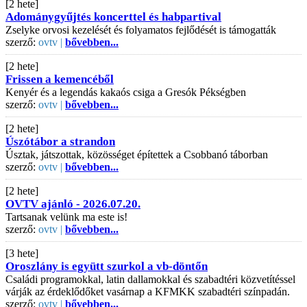
[2 hete]
Adománygyűjtés koncerttel és habpartival
Zselyke orvosi kezelését és folyamatos fejlődését is támogatták
szerző:
ovtv |
bővebben...
[2 hete]
Frissen a kemencéből
Kenyér és a legendás kakaós csiga a Gresók Pékségben
szerző:
ovtv |
bővebben...
[2 hete]
Úszótábor a strandon
Úsztak, játszottak, közösséget építettek a Csobbanó táborban
szerző:
ovtv |
bővebben...
[2 hete]
OVTV ajánló - 2026.07.20.
Tartsanak velünk ma este is!
szerző:
ovtv |
bővebben...
[3 hete]
Oroszlány is együtt szurkol a vb-döntőn
Családi programokkal, latin dallamokkal és szabadtéri közvetítéssel
várják az érdeklődőket vasárnap a KFMKK szabadtéri színpadán.
szerző:
ovtv |
bővebben...