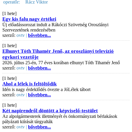
operatőr:
Rácz Viktor
[1 hete]
Egy kis falu nagy értékei
Új előadássorozat indult a Rákóczi Szövetség Oroszlányi
Szervezetének rendezésében
szerző:
ovtv |
bővebben...
[1 hete]
Elhunyt Tóth Tihamér Jenő, az oroszlányi televízió
egykori vezetője
2026. július 25-én, 77 éves korában elhunyt Tóth Tihamér Jenő
szerző:
ovtv |
bővebben...
[1 hete]
Ahol a lélek is feltöltődik
Idén is nagy érdeklődés övezte a JóLélek tábort
szerző:
ovtv |
bővebben...
[1 hete]
Két napirendről döntött a képviselő-testület
Az alpolgármesterek illetményét és önkormányzati bérlakások
pályázati kiírását tárgyalták
szerző:
ovtv |
bővebben...