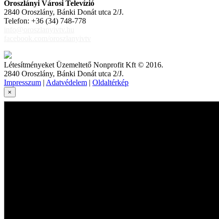
Oroszlányi Városi Televízió
2840 Oroszlány, Bánki Donát utca 2/J.
Telefon: +36 (34) 748-778
info@oroszlanyivtv.hu
facebook.com/oroszlanyivtv
Létesítményeket Üzemeltető Nonprofit Kft © 2016.
2840 Oroszlány, Bánki Donát utca 2/J.
Impresszum
|
Adatvédelem
|
Oldaltérkép
×