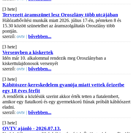
[3 hete]
Tervezett áramszünet lesz Oroszlány több utcájában
Hálózatbővítési munkák miatt 2026. július 17-én, pénteken 8 és
15.30 között szünetelhet az áramszolgáltatás Oroszlány több
pontján.
szerző:
ovtv |
bővebben...
[3 hete]
Versenyben a kiskertek
Idén már 10. alkalommal rendezik meg Oroszlányban a
kiskerttulajdonosok versenyét
szerző:
ovtv |
bővebben...
[3 hete]
Kábítószer-kereskedelem gyanúja miatt vettek őrizetbe
egy 18 éves férfit
A rendőrök a közlésük szerint akkor érték tetten a fiatalembert,
amikor egy fiatalkorú és egy gyermekkorú fiúnak próbált kábítószert
eladni.
szerző:
ovtv |
bővebben...
[3 hete]
OVTV ajánló - 2026.07.13.