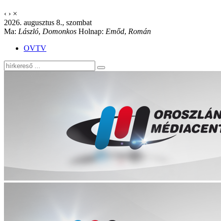
‹
›
×
2026. augusztus 8., szombat
Ma:
László
,
Domonkos
Holnap:
Emőd
,
Román
OVTV