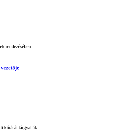
nek rendezésében
 vezetője
 kiírását tárgyalták