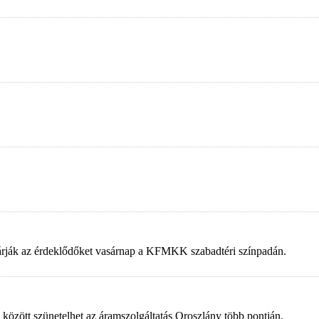
 várják az érdeklődőket vasárnap a KFMKK szabadtéri színpadán.
 között szünetelhet az áramszolgáltatás Oroszlány több pontján.