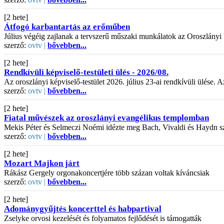
[2 hete]
Átfogó karbantartás az erőműben
Július végéig zajlanak a tervszerű műszaki munkálatok az Oroszlányi
szerző:
ovtv |
bővebben...
[2 hete]
Rendkívüli képviselő-testületi ülés - 2026/08.
Az oroszlányi képviselő-testület 2026. július 23-ai rendkívüli ülése
szerző:
ovtv |
bővebben...
[2 hete]
Fiatal művészek az oroszlányi evangélikus templomban
Mekis Péter és Selmeczi Noémi idézte meg Bach, Vivaldi és Haydn s
szerző:
ovtv |
bővebben...
[2 hete]
Mozart Majkon járt
Rákász Gergely orgonakoncertjére több százan voltak kíváncsiak
szerző:
ovtv |
bővebben...
[2 hete]
Adománygyűjtés koncerttel és habpartival
Zselyke orvosi kezelését és folyamatos fejlődését is támogatták