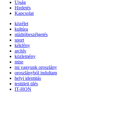
Újság
Hirdetés
Kapcsolat
közélet
kultúra
stúdióbeszélgetés
sport
kékfény
archív
közlemény
mise
mi vagyunk oroszlány
oroszlányból indultam
helyi identitás
testületi ülés
IT-HON