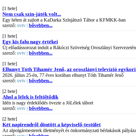
[1 hete]
Nem csak szín-játék volt...
Egy héten át zajlott a KaDarka Színjátszó Tábor a KFMKK-ban
szerző:
ovtv |
bővebben...
[1 hete]
Egy kis falu nagy értékei
Új előadássorozat indult a Rákóczi Szövetség Oroszlányi Szervezeté
szerző:
ovtv |
bővebben...
[1 hete]
Elhunyt Tóth Tihamér Jenő, az oroszlányi televízió egykori
2026. július 25-én, 77 éves korában elhunyt Tóth Tihamér Jenő
szerző:
ovtv |
bővebben...
[2 hete]
Ahol a lélek is feltöltődik
Idén is nagy érdeklődés övezte a JóLélek tábort
szerző:
ovtv |
bővebben...
[2 hete]
Két napirendről döntött a képviselő-testület
Az alpolgármesterek illetményét és önkormányzati bérlakások pályázati
szerző:
ovtv |
bővebben...