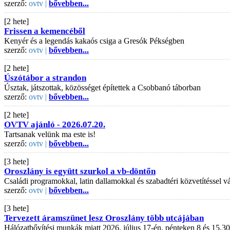
szerző:
ovtv |
bővebben...
[2 hete]
Frissen a kemencéből
Kenyér és a legendás kakaós csiga a Gresók Pékségben
szerző:
ovtv |
bővebben...
[2 hete]
Úszótábor a strandon
Úsztak, játszottak, közösséget építettek a Csobbanó táborban
szerző:
ovtv |
bővebben...
[2 hete]
OVTV ajánló - 2026.07.20.
Tartsanak velünk ma este is!
szerző:
ovtv |
bővebben...
[3 hete]
Oroszlány is együtt szurkol a vb-döntőn
Családi programokkal, latin dallamokkal és szabadtéri közvetítéssel
szerző:
ovtv |
bővebben...
[3 hete]
Tervezett áramszünet lesz Oroszlány több utcájában
Hálózatbővítési munkák miatt 2026. július 17-én, pénteken 8 és 15.30