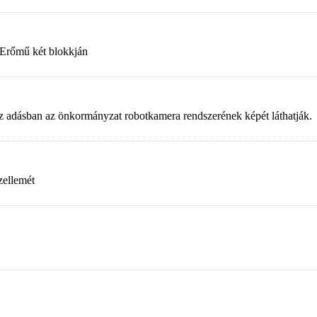
 Erőmű két blokkján
. Az adásban az önkormányzat robotkamera rendszerének képét láthatják.
zellemét