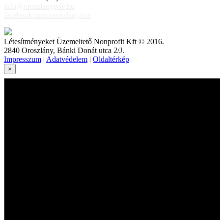
info@oroszlanyivtv.hu
facebook.com/oroszlanyivtv
Létesítményeket Üzemeltető Nonprofit Kft © 2016.
2840 Oroszlány, Bánki Donát utca 2/J.
Impresszum
|
Adatvédelem
|
Oldaltérkép
×