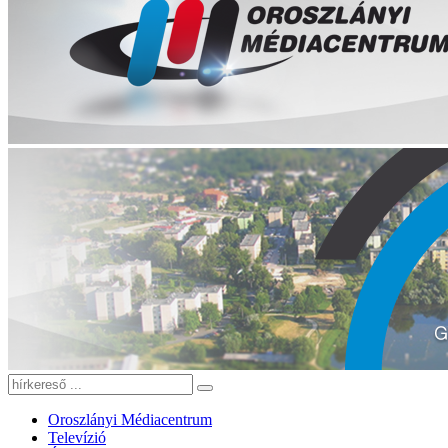
Oroszlányi Médiacentrum
Televízió