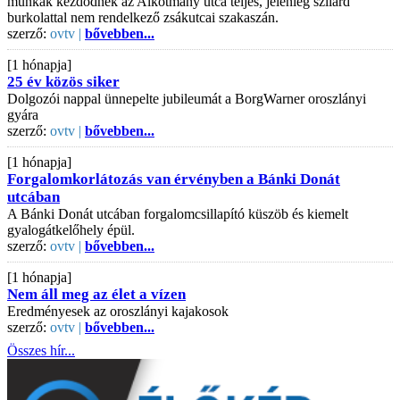
munkák kezdődnek az Alkotmány utca teljes, jelenleg szilárd
burkolattal nem rendelkező zsákutcai szakaszán.
szerző:
ovtv |
bővebben...
[1 hónapja]
25 év közös siker
Dolgozói nappal ünnepelte jubileumát a BorgWarner oroszlányi
gyára
szerző:
ovtv |
bővebben...
[1 hónapja]
Forgalomkorlátozás van érvényben a Bánki Donát
utcában
A Bánki Donát utcában forgalomcsillapító küszöb és kiemelt
gyalogátkelőhely épül.
szerző:
ovtv |
bővebben...
[1 hónapja]
Nem áll meg az élet a vízen
Eredményesek az oroszlányi kajakosok
szerző:
ovtv |
bővebben...
Összes hír...