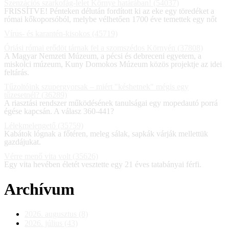
Szenzációs szarkofág-lelet Környe határában! (54037)
FRISSÍTVE! Pénteken délután fordított ki az eke egy töredéket a
római kőkoporsóból, melybe vélhetően 1700 éve temettek egy nőt
Vírus- és karantén-kisokos (45719)
Óriási római erődöt tárnak fel a szomszédos Környén (37808)
A Magyar Nemzeti Múzeum, a pécsi és debreceni egyetem, a
miskolci múzeum, Kuny Domokos Múzeum közös projektje az idei
feltárás.
Tűzoltóink szupergyorsak – miért "késhetnek" mégis egy
tűzesetnél? (36289)
A riasztási rendszer működésének tanulságai egy mopedautó porrá
égése kapcsán. A válasz 360-441?
Lélekmelengető (35759)
Kabátok lógnak a főtéren, meleg sálak, sapkák várják mellettük
gazdájukat.
Vérre menő vita volt (35626)
Egy vita hevében életét vesztette egy 21 éves tatabányai férfi.
Archívum
2026. augusztus (8)
2026. július (43)