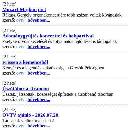
[2 hete]
Mozart Majkon járt
Rákász Gergely orgonakoncertjére több százan voltak kíváncsiak
szerző:
ovtv |
bővebben...
[2 hete]
Adománygyűjtés koncerttel és habpartival
Zselyke orvosi kezelését és folyamatos fejlődését is támogatták
szerző:
ovtv |
bővebben...
[2 hete]
Frissen a kemencéből
Kenyér és a legendás kakaós csiga a Gresók Pékségben
szerző:
ovtv |
bővebben...
[2 hete]
Úszótábor a strandon
Úsztak, játszottak, közösséget építettek a Csobbanó táborban
szerző:
ovtv |
bővebben...
[2 hete]
OVTV ajánló - 2026.07.20.
Tartsanak velünk ma este is!
szerző:
ovtv |
bővebben...