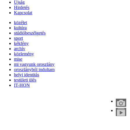
Újság
Hirdetés
Kapcsolat
közélet
kultúra
stúdióbeszélgetés
sport
kékfény
archív
közlemény
mise
mi vagyunk oroszlány
oroszlányból indultam
helyi identitás
testületi ülés
IT-HON