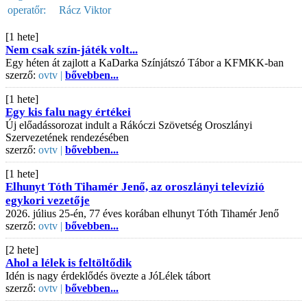
operatőr:
Rácz Viktor
[1 hete]
Nem csak szín-játék volt...
Egy héten át zajlott a KaDarka Színjátszó Tábor a KFMKK-ban
szerző:
ovtv |
bővebben...
[1 hete]
Egy kis falu nagy értékei
Új előadássorozat indult a Rákóczi Szövetség Oroszlányi
Szervezetének rendezésében
szerző:
ovtv |
bővebben...
[1 hete]
Elhunyt Tóth Tihamér Jenő, az oroszlányi televízió
egykori vezetője
2026. július 25-én, 77 éves korában elhunyt Tóth Tihamér Jenő
szerző:
ovtv |
bővebben...
[2 hete]
Ahol a lélek is feltöltődik
Idén is nagy érdeklődés övezte a JóLélek tábort
szerző:
ovtv |
bővebben...