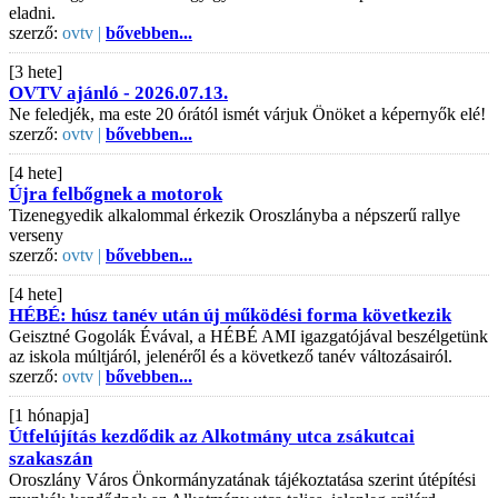
eladni.
szerző:
ovtv |
bővebben...
[3 hete]
OVTV ajánló - 2026.07.13.
Ne feledjék, ma este 20 órától ismét várjuk Önöket a képernyők elé!
szerző:
ovtv |
bővebben...
[4 hete]
Újra felbőgnek a motorok
Tizenegyedik alkalommal érkezik Oroszlányba a népszerű rallye
verseny
szerző:
ovtv |
bővebben...
[4 hete]
HÉBÉ: húsz tanév után új működési forma következik
Geisztné Gogolák Évával, a HÉBÉ AMI igazgatójával beszélgetünk
az iskola múltjáról, jelenéről és a következő tanév változásairól.
szerző:
ovtv |
bővebben...
[1 hónapja]
Útfelújítás kezdődik az Alkotmány utca zsákutcai
szakaszán
Oroszlány Város Önkormányzatának tájékoztatása szerint útépítési