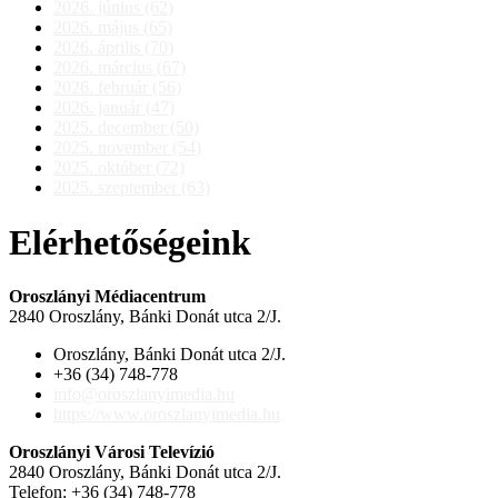
2026. június (62)
2026. május (65)
2026. április (70)
2026. március (67)
2026. február (56)
2026. január (47)
2025. december (50)
2025. november (54)
2025. október (72)
2025. szeptember (63)
Elérhetőségeink
Oroszlányi Médiacentrum
2840 Oroszlány, Bánki Donát utca 2/J.
Oroszlány, Bánki Donát utca 2/J.
+36 (34) 748-778
info@oroszlanyimedia.hu
https://www.oroszlanyimedia.hu
Oroszlányi Városi Televízió
2840 Oroszlány, Bánki Donát utca 2/J.
Telefon: +36 (34) 748-778