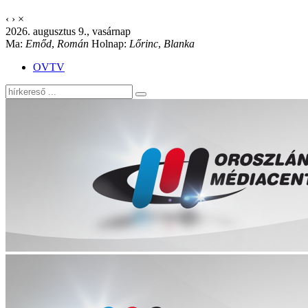
‹
›
×
2026. augusztus 9., vasárnap
Ma:
Emőd
,
Román
Holnap:
Lőrinc
,
Blanka
OVTV