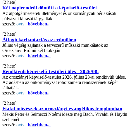
[2 hete]
Két napirendről döntött a képviselő-testület
Az alpolgármesterek illetményét és önkormányzati bérlakások
pályázati kiírását tárgyalták
szerző:
ovtv |
bővebben...
[2 hete]
Átfogó karbantartás az erőműben
Július végéig zajlanak a tervszerű műszaki munkálatok az
Oroszlányi Erőmű két blokkján
szerző:
ovtv |
bővebben...
[2 hete]
Rendkívüli képviselő-testületi ülés - 2026/08.
Az oroszlányi képviselő-testület 2026. július 23-ai rendkívüli ülése.
Az adásban az önkormányzat robotkamera rendszerének képét
láthatják.
szerző:
ovtv |
bővebben...
[2 hete]
Fiatal művészek az oroszlányi evangélikus templomban
Mekis Péter és Selmeczi Noémi idézte meg Bach, Vivaldi és Haydn
szellemét
szerző:
ovtv |
bővebben...