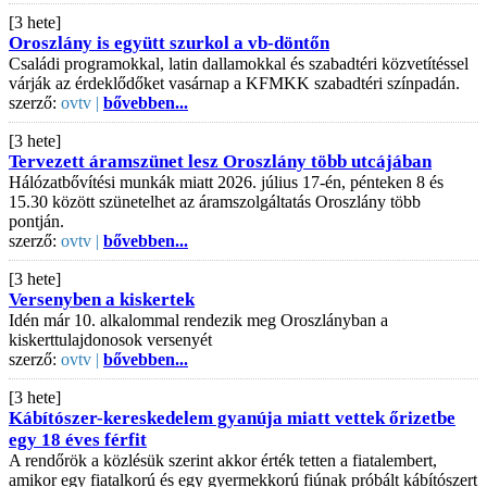
[3 hete]
Oroszlány is együtt szurkol a vb-döntőn
Családi programokkal, latin dallamokkal és szabadtéri közvetítéssel
várják az érdeklődőket vasárnap a KFMKK szabadtéri színpadán.
szerző:
ovtv |
bővebben...
[3 hete]
Tervezett áramszünet lesz Oroszlány több utcájában
Hálózatbővítési munkák miatt 2026. július 17-én, pénteken 8 és
15.30 között szünetelhet az áramszolgáltatás Oroszlány több
pontján.
szerző:
ovtv |
bővebben...
[3 hete]
Versenyben a kiskertek
Idén már 10. alkalommal rendezik meg Oroszlányban a
kiskerttulajdonosok versenyét
szerző:
ovtv |
bővebben...
[3 hete]
Kábítószer-kereskedelem gyanúja miatt vettek őrizetbe
egy 18 éves férfit
A rendőrök a közlésük szerint akkor érték tetten a fiatalembert,
amikor egy fiatalkorú és egy gyermekkorú fiúnak próbált kábítószert