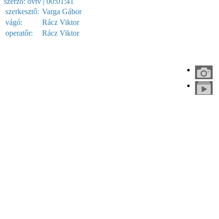
szerző:
ovtv
| 00:01:41
szerkesztő:
Varga Gábor
vágó:
Rácz Viktor
operatőr:
Rácz Viktor