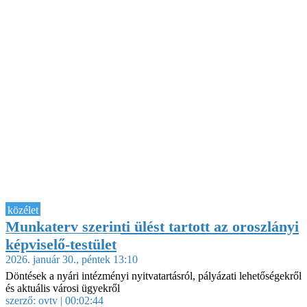
közélet
Munkaterv szerinti ülést tartott az oroszlányi
képviselő-testület
2026. január 30., péntek 13:10
Döntések a nyári intézményi nyitvatartásról, pályázati lehetőségekről
és aktuális városi ügyekről
szerző:
ovtv
| 00:02:44