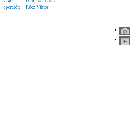
vágó:
Dömötör Tamás
operatőr:
Rácz Viktor