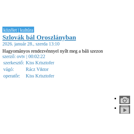
közélet | kultúra
Szlovák bál Oroszlányban
2026. január 28., szerda 13:10
Hagyományos rendezvénnyel nyílt meg a báli szezon
szerző:
ovtv
| 00:02:22
szerkesztő:
Kiss Krisztofer
vágó:
Rácz Viktor
operatőr:
Kiss Krisztofer