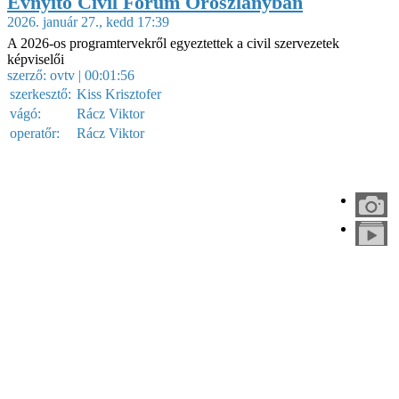
Évnyitó Civil Fórum Oroszlányban
2026. január 27., kedd 17:39
A 2026-os programtervekről egyeztettek a civil szervezetek
képviselői
szerző:
ovtv
| 00:01:56
szerkesztő:
Kiss Krisztofer
vágó:
Rácz Viktor
operatőr:
Rácz Viktor