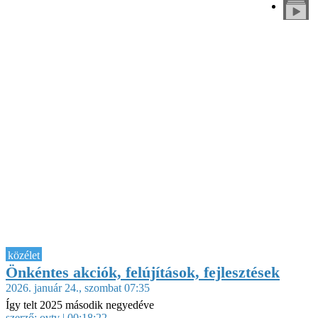
közélet
Önkéntes akciók, felújítások, fejlesztések
2026. január 24., szombat 07:35
Így telt 2025 második negyedéve
szerző:
ovtv
| 00:18:22