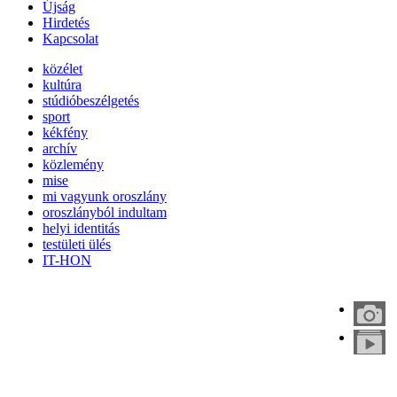
Újság
Hirdetés
Kapcsolat
közélet
kultúra
stúdióbeszélgetés
sport
kékfény
archív
közlemény
mise
mi vagyunk oroszlány
oroszlányból indultam
helyi identitás
testületi ülés
IT-HON