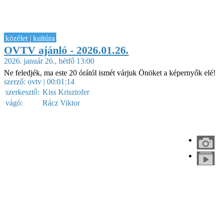
közélet | kultúra
OVTV ajánló - 2026.01.26.
2026. január 26., hétfő 13:00
Ne feledjék, ma este 20 órától ismét várjuk Önöket a képernyők elé!
szerző:
ovtv
| 00:01:14
szerkesztő:
Kiss Krisztofer
vágó:
Rácz Viktor