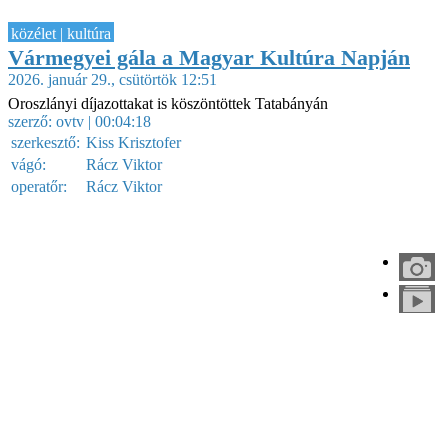
közélet | kultúra
Vármegyei gála a Magyar Kultúra Napján
2026. január 29., csütörtök 12:51
Oroszlányi díjazottakat is köszöntöttek Tatabányán
szerző:
ovtv
| 00:04:18
szerkesztő:
Kiss Krisztofer
vágó:
Rácz Viktor
operatőr:
Rácz Viktor