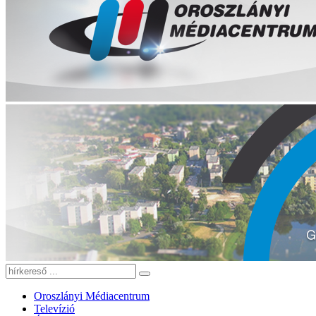
Oroszlányi Médiacentrum
Televízió