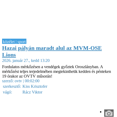
közélet | sport
Hazai pályán maradt alul az MVM-OSE
Lions
2026. január 27., kedd 13:20
Fordulatos mérkőzésen a vendégek győztek Oroszlányban. A
mérkőzést teljes terjedelmében megtekinthetik kedden és pénteken
19 órakor az OVTV műsorán!
szerző:
ovtv
| 00:02:00
szerkesztő:
Kiss Krisztofer
vágó:
Rácz Viktor