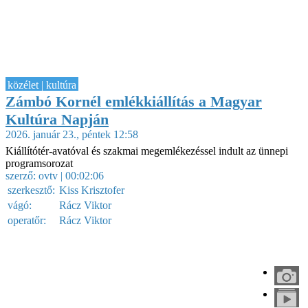
közélet | kultúra
Zámbó Kornél emlékkiállítás a Magyar
Kultúra Napján
2026. január 23., péntek 12:58
Kiállítótér-avatóval és szakmai megemlékezéssel indult az ünnepi
programsorozat
szerző:
ovtv
| 00:02:06
szerkesztő:
Kiss Krisztofer
vágó:
Rácz Viktor
operatőr:
Rácz Viktor