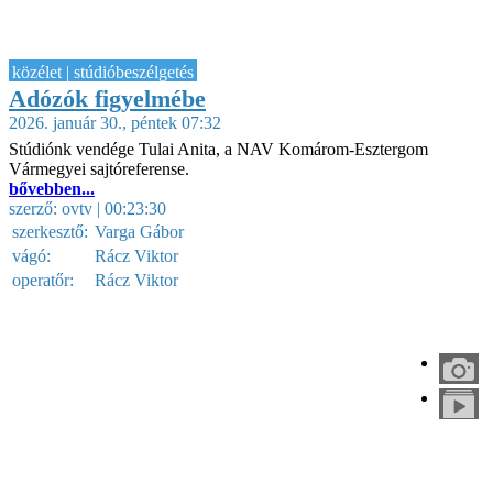
közélet | stúdióbeszélgetés
Adózók figyelmébe
2026. január 30., péntek 07:32
Stúdiónk vendége Tulai Anita, a NAV Komárom-Esztergom
Vármegyei sajtóreferense.
bővebben...
szerző:
ovtv
| 00:23:30
szerkesztő:
Varga Gábor
vágó:
Rácz Viktor
operatőr:
Rácz Viktor