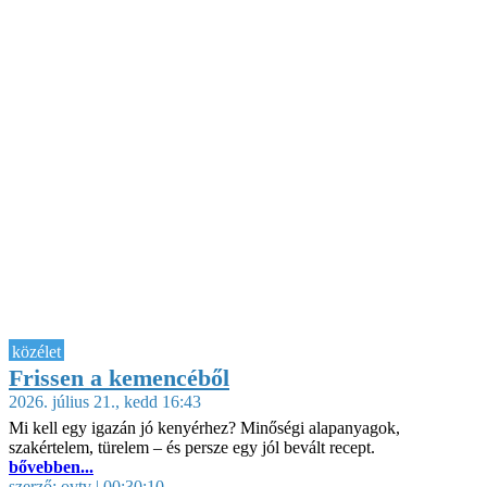
közélet
Frissen a kemencéből
2026. július 21., kedd 16:43
Mi kell egy igazán jó kenyérhez? Minőségi alapanyagok,
szakértelem, türelem – és persze egy jól bevált recept.
bővebben...
szerző:
ovtv
| 00:30:10