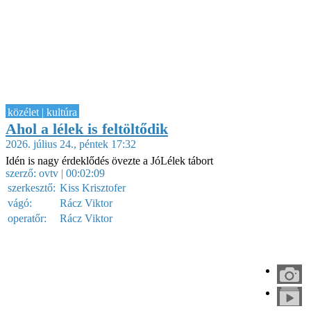
közélet | kultúra
Ahol a lélek is feltöltődik
2026. július 24., péntek 17:32
Idén is nagy érdeklődés övezte a JóLélek tábort
szerző:
ovtv
| 00:02:09
szerkesztő:
Kiss Krisztofer
vágó:
Rácz Viktor
operatőr:
Rácz Viktor