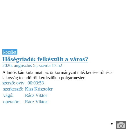
közélet
Hőségriadó: felkészült a város?
2026. augusztus 5., szerda 17:52
A tartós kánikula miatt az önkormányzat intézkedéseiről és a
lakosság teendőiről kérdeztük a polgármestert
szerző:
ovtv
| 00:03:53
szerkesztő:
Kiss Krisztofer
vágó:
Rácz Viktor
operatőr:
Rácz Viktor