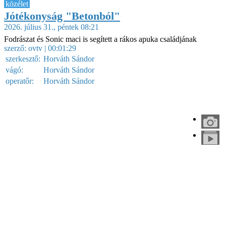
közélet
Jótékonyság "Betonból"
2026. július 31., péntek 08:21
Fodrászat és Sonic maci is segített a rákos apuka családjának
szerző:
ovtv
| 00:01:29
szerkesztő:
Horváth Sándor
vágó:
Horváth Sándor
operatőr:
Horváth Sándor