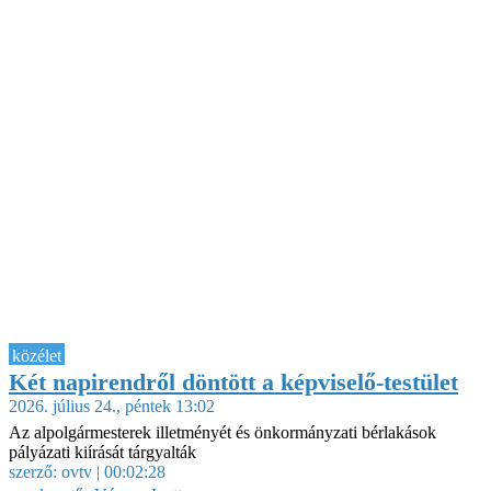
közélet
Két napirendről döntött a képviselő-testület
2026. július 24., péntek 13:02
Az alpolgármesterek illetményét és önkormányzati bérlakások
pályázati kiírását tárgyalták
szerző:
ovtv
| 00:02:28