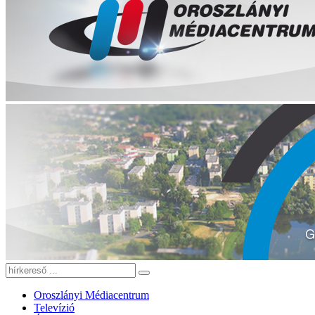
Oroszlányi Médiacentrum
Televízió