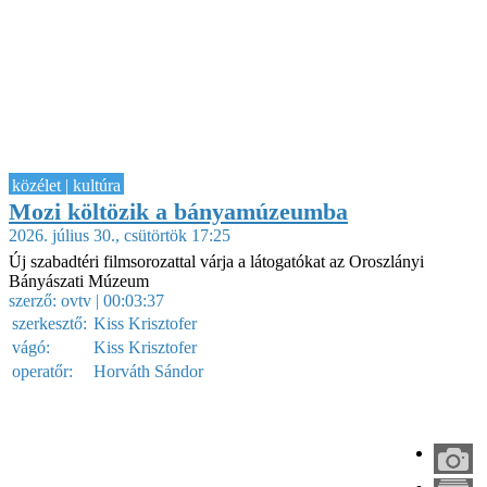
közélet | kultúra
Mozi költözik a bányamúzeumba
2026. július 30., csütörtök 17:25
Új szabadtéri filmsorozattal várja a látogatókat az Oroszlányi
Bányászati Múzeum
szerző:
ovtv
| 00:03:37
szerkesztő:
Kiss Krisztofer
vágó:
Kiss Krisztofer
operatőr:
Horváth Sándor