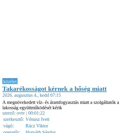
közélet
Takarékosságot kérnek a hőség miatt
2026. augusztus 4., kedd 07:15
A megnövekedett víz- és áramfogyasztás miatt a szolgáltatók a
lakosság együttműködését kérik
szerző:
ovtv
| 00:01:22
szerkesztő:
Vénusz Ivett
vágó:
Rácz Viktor
operatőr:
Horváth Sándor