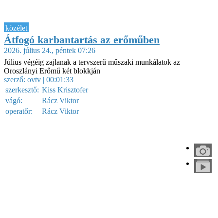
közélet
Átfogó karbantartás az erőműben
2026. július 24., péntek 07:26
Július végéig zajlanak a tervszerű műszaki munkálatok az
Oroszlányi Erőmű két blokkján
szerző:
ovtv
| 00:01:33
szerkesztő:
Kiss Krisztofer
vágó:
Rácz Viktor
operatőr:
Rácz Viktor