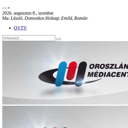
‹
›
×
2026. augusztus 8., szombat
Ma:
László
,
Domonkos
Holnap:
Emőd
,
Román
OVTV