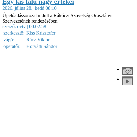
Egy kis falu nagy értékei
2026. július 28., kedd 08:10
Új előadássorozat indult a Rákóczi Szövetség Oroszlányi
Szervezetének rendezésében
szerző:
ovtv
| 00:02:58
szerkesztő:
Kiss Krisztofer
vágó:
Rácz Viktor
operatőr:
Horváth Sándor