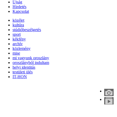
Újság
Hirdetés
Kapcsolat
közélet
kultúra
stúdióbeszélgetés
sport
kékfény
archív
közlemény
mise
mi vagyunk oroszlány
oroszlányból indultam
helyi identitás
testületi ülés
IT-HON