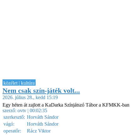
közélet | kultúra
Nem csak szín-játék volt...
2026. július 28., kedd 15:19
Egy héten át zajlott a KaDarka Színjátszó Tábor a KFMKK-ban
szerző:
ovtv
| 00:02:35
szerkesztő:
Horváth Sándor
vágó:
Horváth Sándor
operatőr:
Rácz Viktor