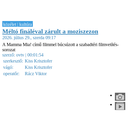
közélet | kultúra
Méltó fináléval zárult a moziszezon
2026. július 29., szerda 09:17
A Mamma Mia! című filmmel búcsúzott a szabadtéri filmvetítés-
sorozat
szerző:
ovtv
| 00:01:54
szerkesztő:
Kiss Krisztofer
vágó:
Kiss Krisztofer
operatőr:
Rácz Viktor