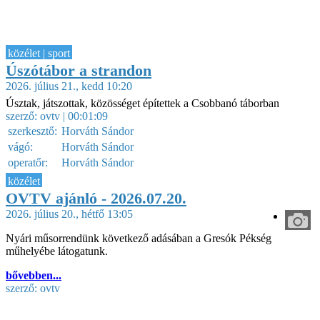
közélet | sport
Úszótábor a strandon
2026. július 21., kedd 10:20
Úsztak, játszottak, közösséget építettek a Csobbanó táborban
szerző:
ovtv
| 00:01:09
szerkesztő:
Horváth Sándor
vágó:
Horváth Sándor
operatőr:
Horváth Sándor
közélet
OVTV ajánló - 2026.07.20.
2026. július 20., hétfő 13:05
Nyári műsorrendünk következő adásában a Gresók Pékség
műhelyébe látogatunk.
bővebben...
szerző:
ovtv