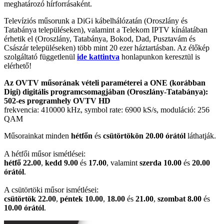
meghatározó hírforrásaként.
Televíziós műsorunk a DiGi kábelhálózatán (Oroszlány és
Tatabánya településeken), valamint a Telekom IPTV kínálatában
érhetik el (Oroszlány, Tatabánya, Bokod, Dad, Pusztavám és
Császár településeken) több mint 20 ezer háztartásban. Az élőkép
szolgáltató függetlenül
ide kattintva
honlapunkon keresztül is
elérhető!
Az OVTV műsorának vételi paraméterei a ONE (korábban
Digi) digitális programcsomagjában (Oroszlány-Tatabánya):
502-es programhely
OVTV HD
frekvencia: 410000 kHz, symbol rate: 6900 kS/s, moduláció: 256
QAM
Műsorainkat minden
hétfőn
és
csütörtökön 20.00 órától
láthatják.
A hétfői műsor ismétlései:
hétfő 22.00
,
kedd 9.00
és
17.00
, valamint
szerda 10.00
és
20.00
órától
.
A csütörtöki műsor ismétlései:
csütörtök 22.00
,
péntek 10.00
,
18.00
és
21.00
,
szombat 8.00
és
10.00 órától
.