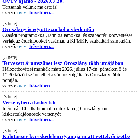
OVTV ajánló - 2026.07.20.
Tartsanak velünk ma este is!
szerző:
ovtv |
bővebben...
[3 hete]
Oroszlány is együtt szurkol a vb-döntőn
Családi programokkal, latin dallamokkal és szabadtéri közvetítéssel
várják az érdeklődőket vasárnap a KFMKK szabadtéri színpadán.
szerző:
ovtv |
bővebben...
[3 hete]
Tervezett áramszünet lesz Oroszlány több utcájában
Hálózatbővítési munkák miatt 2026. július 17-én, pénteken 8 és
15.30 között szünetelhet az áramszolgáltatás Oroszlány több
pontján.
szerző:
ovtv |
bővebben...
[3 hete]
Versenyben a kiskertek
Idén már 10. alkalommal rendezik meg Oroszlányban a
kiskerttulajdonosok versenyét
szerző:
ovtv |
bővebben...
[3 hete]
Kábítószer-kereskedelem gyanúja miatt vettek őrizetbe