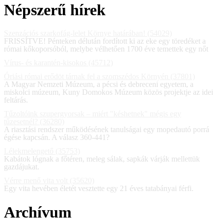
Népszerű hírek
Szenzációs szarkofág-lelet Környe határában! (54029)
FRISSÍTVE! Pénteken délután fordított ki az eke egy töredéket a
római kőkoporsóból, melybe vélhetően 1700 éve temettek egy nőt
Vírus- és karantén-kisokos (45712)
Óriási római erődöt tárnak fel a szomszédos Környén (37801)
A Magyar Nemzeti Múzeum, a pécsi és debreceni egyetem, a
miskolci múzeum, Kuny Domokos Múzeum közös projektje az idei
feltárás.
Tűzoltóink szupergyorsak – miért "késhetnek" mégis egy
tűzesetnél? (36280)
A riasztási rendszer működésének tanulságai egy mopedautó porrá
égése kapcsán. A válasz 360-441?
Lélekmelengető (35753)
Kabátok lógnak a főtéren, meleg sálak, sapkák várják mellettük
gazdájukat.
Vérre menő vita volt (35620)
Egy vita hevében életét vesztette egy 21 éves tatabányai férfi.
Archívum