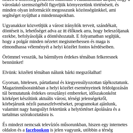
városlakó szemszögéből figyeljük környezetünk történéseit, és
minden olyan információt megosszunk közönségünkkel, ami
segítséget nyújthat a mindennapokban.
Ugyanakkor közvetítjük a várost irányítók terveit, szándékait,
döntéseit is, lehetőséget adva az itt élőknek arra, hogy beleszóljanak
ezekbe, befolyásolják a döntéshozatalt. E folyamatban segítjük,
hogy a polgár minden nézetet megismerhessen és maga is
elmondhassa véleményét a helyi közélet fontos kérdéseiben.
Örömmel vesszük, ha bármilyen érdekes témában felkeresnek
bennünket!
Elvünk: közéleti témában nálunk bárki megszólalhat!
Gyorsan, hitelesen, pártatlanul és kiegyensúlyozottan tájékoztatunk.
Magazinműsorainkban a helyi közélet eseményeinek feldolgozásán
túl bemutatunk érdekes oroszlányi embereket, időszakonként
körképet készítünk aktuális városi, térségi jelenségekről,
körbejárunk nézői panaszfelvetéseket, programokat ajánlunk,
valamint nagy hangsúlyt fektetünk a helytörténet ápolására és a
tartalmas szórakoztatásra is.
És mindezt nemcsak televíziós műsorunkban, hiszen egy internetes
oldalon és a
facebookon
is jelen vagyunk, utóbbin a térség