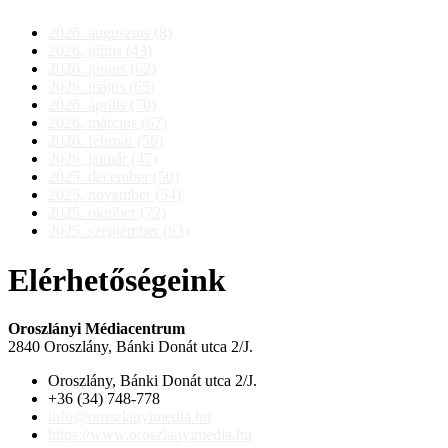
2026. augusztus (8)
2026. július (43)
2026. június (62)
2026. május (65)
2026. április (70)
2026. március (67)
2026. február (56)
2026. január (47)
2025. december (50)
2025. november (54)
2025. október (72)
2025. szeptember (63)
Elérhetőségeink
Oroszlányi Médiacentrum
2840 Oroszlány, Bánki Donát utca 2/J.
Oroszlány, Bánki Donát utca 2/J.
+36 (34) 748-778
info@oroszlanyimedia.hu
https://www.oroszlanyimedia.hu