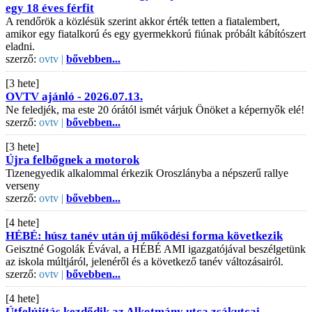
egy 18 éves férfit
A rendőrök a közlésük szerint akkor érték tetten a fiatalembert,
amikor egy fiatalkorú és egy gyermekkorú fiúnak próbált kábítószert
eladni.
szerző:
ovtv |
bővebben...
[3 hete]
OVTV ajánló - 2026.07.13.
Ne feledjék, ma este 20 órától ismét várjuk Önöket a képernyők elé!
szerző:
ovtv |
bővebben...
[3 hete]
Újra felbőgnek a motorok
Tizenegyedik alkalommal érkezik Oroszlányba a népszerű rallye
verseny
szerző:
ovtv |
bővebben...
[4 hete]
HÉBÉ: húsz tanév után új működési forma következik
Geisztné Gogolák Évával, a HÉBÉ AMI igazgatójával beszélgetünk
az iskola múltjáról, jelenéről és a következő tanév változásairól.
szerző:
ovtv |
bővebben...
[4 hete]
Útfelújítás kezdődik az Alkotmány utca zsákutcai