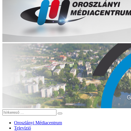
Oroszlányi Médiacentrum
Televízió