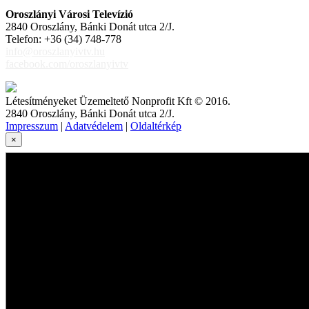
Oroszlányi Városi Televízió
2840 Oroszlány, Bánki Donát utca 2/J.
Telefon: +36 (34) 748-778
info@oroszlanyivtv.hu
facebook.com/oroszlanyivtv
Létesítményeket Üzemeltető Nonprofit Kft © 2016.
2840 Oroszlány, Bánki Donát utca 2/J.
Impresszum
|
Adatvédelem
|
Oldaltérkép
×