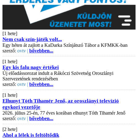
[1 hete]
Nem csak szín-játék volt...
Egy héten át zajlott a KaDarka Színjátszó Tábor a KFMKK-ban
szerző:
ovtv |
bővebben...
[1 hete]
Egy kis falu nagy értékei
Új előadássorozat indult a Rákóczi Szövetség Oroszlányi
Szervezetének rendezésében
szerző:
ovtv |
bővebben...
[1 hete]
Elhunyt Tóth Tihamér Jenő, az oroszlányi televízió
egykori vezetője
2026. július 25-én, 77 éves korában elhunyt Tóth Tihamér Jenő
szerző:
ovtv |
bővebben...
[2 hete]
Ahol a lélek is feltöltődik