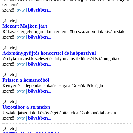
szellemét
szerző:
ovtv |
bővebben...
[2 hete]
Mozart Majkon járt
Rákász Gergely orgonakoncertjére több százan voltak kíváncsiak
szerző:
ovtv |
bővebben...
[2 hete]
Adománygyűjtés koncerttel és habpartival
Zselyke orvosi kezelését és folyamatos fejlődését is támogatták
szerző:
ovtv |
bővebben...
[2 hete]
Frissen a kemencéből
Kenyér és a legendás kakaós csiga a Gresók Pékségben
szerző:
ovtv |
bővebben...
[2 hete]
Úszótábor a strandon
Úsztak, játszottak, közösséget építettek a Csobbanó táborban
szerző:
ovtv |
bővebben...
[2 hete]