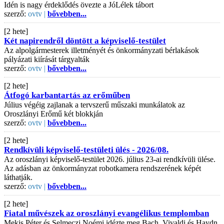
Idén is nagy érdeklődés övezte a JóLélek tábort
szerző:
ovtv |
bővebben...
[2 hete]
Két napirendről döntött a képviselő-testület
Az alpolgármesterek illetményét és önkormányzati bérlakások
pályázati kiírását tárgyalták
szerző:
ovtv |
bővebben...
[2 hete]
Átfogó karbantartás az erőműben
Július végéig zajlanak a tervszerű műszaki munkálatok az
Oroszlányi Erőmű két blokkján
szerző:
ovtv |
bővebben...
[2 hete]
Rendkívüli képviselő-testületi ülés - 2026/08.
Az oroszlányi képviselő-testület 2026. július 23-ai rendkívüli ülése.
Az adásban az önkormányzat robotkamera rendszerének képét
láthatják.
szerző:
ovtv |
bővebben...
[2 hete]
Fiatal művészek az oroszlányi evangélikus templomban
Mekis Péter és Selmeczi Noémi idézte meg Bach, Vivaldi és Haydn