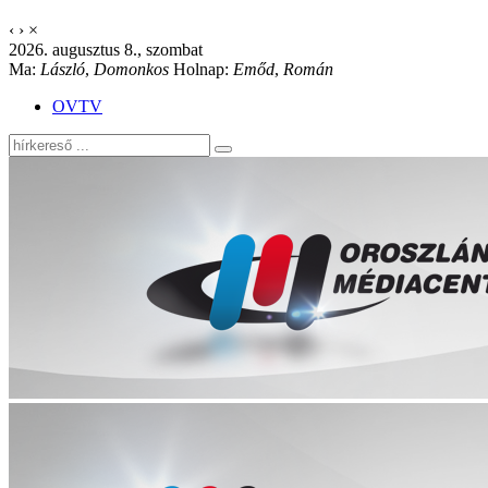
‹
›
×
2026. augusztus 8., szombat
Ma:
László
,
Domonkos
Holnap:
Emőd
,
Román
OVTV