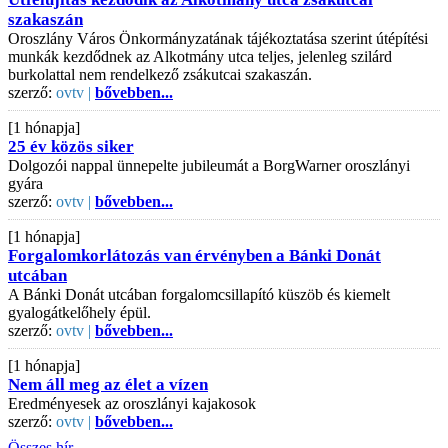
szakaszán
Oroszlány Város Önkormányzatának tájékoztatása szerint útépítési
munkák kezdődnek az Alkotmány utca teljes, jelenleg szilárd
burkolattal nem rendelkező zsákutcai szakaszán.
szerző:
ovtv |
bővebben...
[1 hónapja]
25 év közös siker
Dolgozói nappal ünnepelte jubileumát a BorgWarner oroszlányi
gyára
szerző:
ovtv |
bővebben...
[1 hónapja]
Forgalomkorlátozás van érvényben a Bánki Donát
utcában
A Bánki Donát utcában forgalomcsillapító küszöb és kiemelt
gyalogátkelőhely épül.
szerző:
ovtv |
bővebben...
[1 hónapja]
Nem áll meg az élet a vízen
Eredményesek az oroszlányi kajakosok
szerző:
ovtv |
bővebben...
Összes hír...