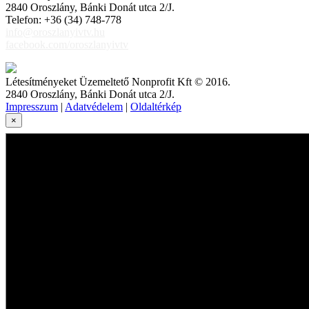
2840 Oroszlány, Bánki Donát utca 2/J.
Telefon: +36 (34) 748-778
info@oroszlanyivtv.hu
facebook.com/oroszlanyivtv
Létesítményeket Üzemeltető Nonprofit Kft © 2016.
2840 Oroszlány, Bánki Donát utca 2/J.
Impresszum
|
Adatvédelem
|
Oldaltérkép
×