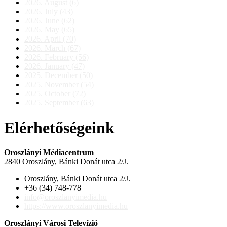
2026. August (6)
2026. July (43)
2026. June (62)
2026. May (65)
2026. April (70)
2026. March (67)
2026. February (56)
2026. January (47)
2025. December (50)
2025. November (54)
2025. October (72)
2025. September (63)
Elérhetőségeink
Oroszlányi Médiacentrum
2840 Oroszlány, Bánki Donát utca 2/J.
Oroszlány, Bánki Donát utca 2/J.
+36 (34) 748-778
info@oroszlanyimedia.hu
https://www.oroszlanyimedia.hu
Oroszlányi Városi Televízió