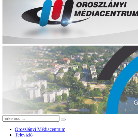
Oroszlányi Médiacentrum
Televízió