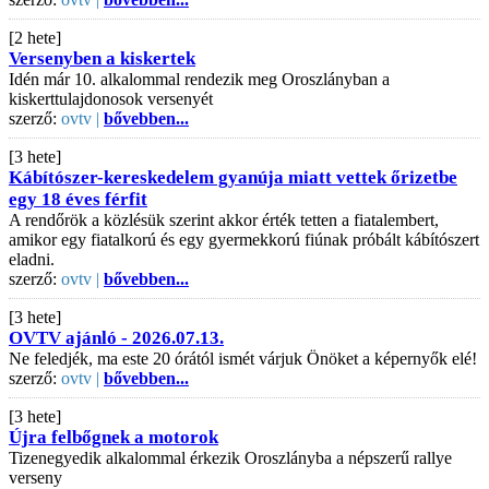
[2 hete]
Versenyben a kiskertek
Idén már 10. alkalommal rendezik meg Oroszlányban a
kiskerttulajdonosok versenyét
szerző:
ovtv |
bővebben...
[3 hete]
Kábítószer-kereskedelem gyanúja miatt vettek őrizetbe
egy 18 éves férfit
A rendőrök a közlésük szerint akkor érték tetten a fiatalembert,
amikor egy fiatalkorú és egy gyermekkorú fiúnak próbált kábítószert
eladni.
szerző:
ovtv |
bővebben...
[3 hete]
OVTV ajánló - 2026.07.13.
Ne feledjék, ma este 20 órától ismét várjuk Önöket a képernyők elé!
szerző:
ovtv |
bővebben...
[3 hete]
Újra felbőgnek a motorok
Tizenegyedik alkalommal érkezik Oroszlányba a népszerű rallye
verseny