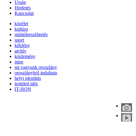
Újság
Hirdetés
Kapcsolat
közélet
kultúra
stúdióbeszélgetés
sport
kékfény
archív
közlemény
mise
mi vagyunk oroszlány
oroszlányból indultam
helyi identitás
testületi ülés
IT-HON