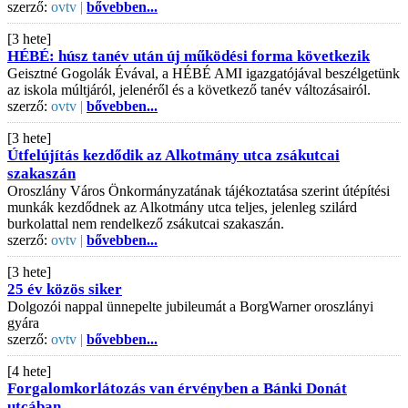
szerző:
ovtv |
bővebben...
[3 hete]
HÉBÉ: húsz tanév után új működési forma következik
Geisztné Gogolák Évával, a HÉBÉ AMI igazgatójával beszélgetünk
az iskola múltjáról, jelenéről és a következő tanév változásairól.
szerző:
ovtv |
bővebben...
[3 hete]
Útfelújítás kezdődik az Alkotmány utca zsákutcai
szakaszán
Oroszlány Város Önkormányzatának tájékoztatása szerint útépítési
munkák kezdődnek az Alkotmány utca teljes, jelenleg szilárd
burkolattal nem rendelkező zsákutcai szakaszán.
szerző:
ovtv |
bővebben...
[3 hete]
25 év közös siker
Dolgozói nappal ünnepelte jubileumát a BorgWarner oroszlányi
gyára
szerző:
ovtv |
bővebben...
[4 hete]
Forgalomkorlátozás van érvényben a Bánki Donát
utcában