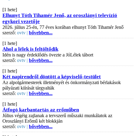
[1 hete]
Elhunyt Tóth Tihamér Jenő, az oroszlányi televízió
egykori vezetője
2026. július 25-én, 77 éves korában elhunyt Tóth Tihamér Jenő
szerző:
ovtv |
bővebben...
[1 hete]
Ahol a lélek is feltöltődik
Idén is nagy érdeklődés övezte a JóLélek tábort
szerző:
ovtv |
bővebben...
[1 hete]
Két napirendről döntött a képviselő-testület
Az alpolgármesterek illetményét és önkormányzati bérlakások
pályázati kiírását tárgyalták
szerző:
ovtv |
bővebben...
[1 hete]
Átfogó karbantartás az erőműben
Július végéig zajlanak a tervszerű műszaki munkálatok az
Oroszlányi Erőmű két blokkján
szerző:
ovtv |
bővebben...