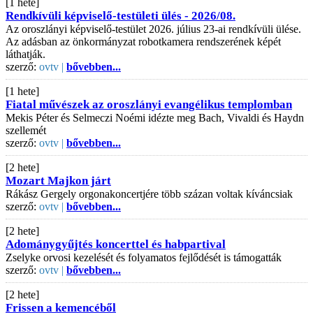
[1 hete]
Rendkívüli képviselő-testületi ülés - 2026/08.
Az oroszlányi képviselő-testület 2026. július 23-ai rendkívüli ülése.
Az adásban az önkormányzat robotkamera rendszerének képét
láthatják.
szerző:
ovtv |
bővebben...
[1 hete]
Fiatal művészek az oroszlányi evangélikus templomban
Mekis Péter és Selmeczi Noémi idézte meg Bach, Vivaldi és Haydn
szellemét
szerző:
ovtv |
bővebben...
[2 hete]
Mozart Majkon járt
Rákász Gergely orgonakoncertjére több százan voltak kíváncsiak
szerző:
ovtv |
bővebben...
[2 hete]
Adománygyűjtés koncerttel és habpartival
Zselyke orvosi kezelését és folyamatos fejlődését is támogatták
szerző:
ovtv |
bővebben...
[2 hete]
Frissen a kemencéből