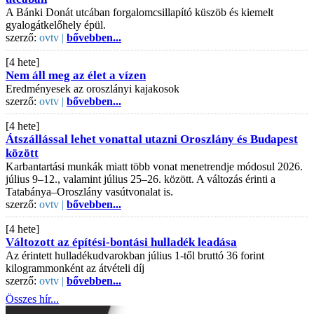
A Bánki Donát utcában forgalomcsillapító küszöb és kiemelt
gyalogátkelőhely épül.
szerző:
ovtv |
bővebben...
[4 hete]
Nem áll meg az élet a vízen
Eredményesek az oroszlányi kajakosok
szerző:
ovtv |
bővebben...
[4 hete]
Átszállással lehet vonattal utazni Oroszlány és Budapest
között
Karbantartási munkák miatt több vonat menetrendje módosul 2026.
július 9–12., valamint július 25–26. között. A változás érinti a
Tatabánya–Oroszlány vasútvonalat is.
szerző:
ovtv |
bővebben...
[4 hete]
Változott az építési-bontási hulladék leadása
Az érintett hulladékudvarokban július 1-től bruttó 36 forint
kilogrammonként az átvételi díj
szerző:
ovtv |
bővebben...
Összes hír...