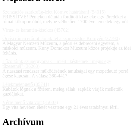
Szenzációs szarkofág-lelet Környe határában! (54015)
FRISSÍTVE! Pénteken délután fordított ki az eke egy töredéket a
római kőkoporsóból, melybe vélhetően 1700 éve temettek egy nőt
Vírus- és karantén-kisokos (45702)
Óriási római erődöt tárnak fel a szomszédos Környén (37790)
A Magyar Nemzeti Múzeum, a pécsi és debreceni egyetem, a
miskolci múzeum, Kuny Domokos Múzeum közös projektje az idei
feltárás.
Tűzoltóink szupergyorsak – miért "késhetnek" mégis egy
tűzesetnél? (36263)
A riasztási rendszer működésének tanulságai egy mopedautó porrá
égése kapcsán. A válasz 360-441?
Lélekmelengető (35741)
Kabátok lógnak a főtéren, meleg sálak, sapkák várják mellettük
gazdájukat.
Vérre menő vita volt (35607)
Egy vita hevében életét vesztette egy 21 éves tatabányai férfi.
Archívum