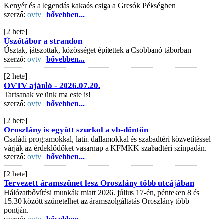
Kenyér és a legendás kakaós csiga a Gresók Pékségben
szerző:
ovtv |
bővebben...
[2 hete]
Úszótábor a strandon
Úsztak, játszottak, közösséget építettek a Csobbanó táborban
szerző:
ovtv |
bővebben...
[2 hete]
OVTV ajánló - 2026.07.20.
Tartsanak velünk ma este is!
szerző:
ovtv |
bővebben...
[2 hete]
Oroszlány is együtt szurkol a vb-döntőn
Családi programokkal, latin dallamokkal és szabadtéri közvetítéssel
várják az érdeklődőket vasárnap a KFMKK szabadtéri színpadán.
szerző:
ovtv |
bővebben...
[2 hete]
Tervezett áramszünet lesz Oroszlány több utcájában
Hálózatbővítési munkák miatt 2026. július 17-én, pénteken 8 és
15.30 között szünetelhet az áramszolgáltatás Oroszlány több
pontján.
szerző:
ovtv |
bővebben...