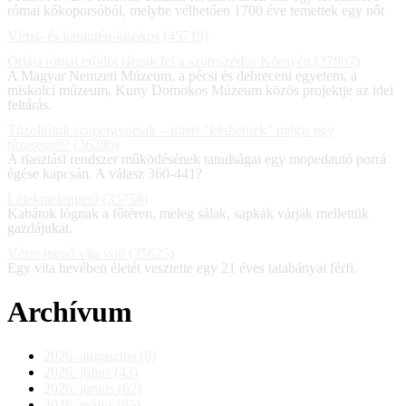
római kőkoporsóból, melybe vélhetően 1700 éve temettek egy nőt
Vírus- és karantén-kisokos (45719)
Óriási római erődöt tárnak fel a szomszédos Környén (37807)
A Magyar Nemzeti Múzeum, a pécsi és debreceni egyetem, a
miskolci múzeum, Kuny Domokos Múzeum közös projektje az idei
feltárás.
Tűzoltóink szupergyorsak – miért "késhetnek" mégis egy
tűzesetnél? (36286)
A riasztási rendszer működésének tanulságai egy mopedautó porrá
égése kapcsán. A válasz 360-441?
Lélekmelengető (35758)
Kabátok lógnak a főtéren, meleg sálak, sapkák várják mellettük
gazdájukat.
Vérre menő vita volt (35625)
Egy vita hevében életét vesztette egy 21 éves tatabányai férfi.
Archívum
2026. augusztus (8)
2026. július (43)
2026. június (62)
2026. május (65)