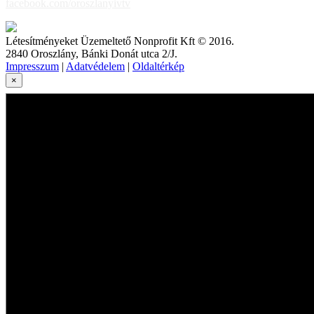
facebook.com/oroszlanyivtv
Létesítményeket Üzemeltető Nonprofit Kft © 2016.
2840 Oroszlány, Bánki Donát utca 2/J.
Impresszum
|
Adatvédelem
|
Oldaltérkép
×