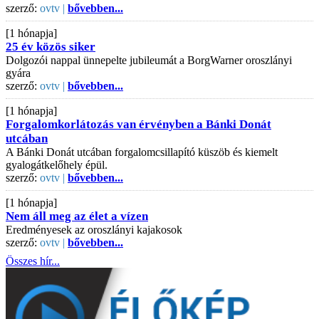
szerző:
ovtv |
bővebben...
[1 hónapja]
25 év közös siker
Dolgozói nappal ünnepelte jubileumát a BorgWarner oroszlányi
gyára
szerző:
ovtv |
bővebben...
[1 hónapja]
Forgalomkorlátozás van érvényben a Bánki Donát
utcában
A Bánki Donát utcában forgalomcsillapító küszöb és kiemelt
gyalogátkelőhely épül.
szerző:
ovtv |
bővebben...
[1 hónapja]
Nem áll meg az élet a vízen
Eredményesek az oroszlányi kajakosok
szerző:
ovtv |
bővebben...
Összes hír...