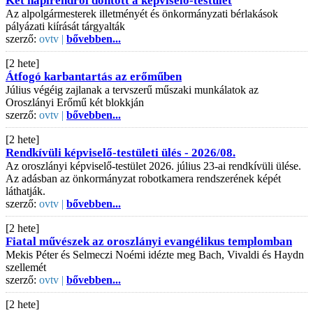
Két napirendről döntött a képviselő-testület
Az alpolgármesterek illetményét és önkormányzati bérlakások
pályázati kiírását tárgyalták
szerző:
ovtv |
bővebben...
[2 hete]
Átfogó karbantartás az erőműben
Július végéig zajlanak a tervszerű műszaki munkálatok az
Oroszlányi Erőmű két blokkján
szerző:
ovtv |
bővebben...
[2 hete]
Rendkívüli képviselő-testületi ülés - 2026/08.
Az oroszlányi képviselő-testület 2026. július 23-ai rendkívüli ülése.
Az adásban az önkormányzat robotkamera rendszerének képét
láthatják.
szerző:
ovtv |
bővebben...
[2 hete]
Fiatal művészek az oroszlányi evangélikus templomban
Mekis Péter és Selmeczi Noémi idézte meg Bach, Vivaldi és Haydn
szellemét
szerző:
ovtv |
bővebben...
[2 hete]