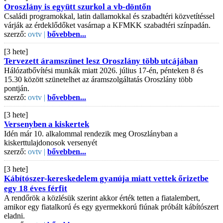
Oroszlány is együtt szurkol a vb-döntőn
Családi programokkal, latin dallamokkal és szabadtéri közvetítéssel
várják az érdeklődőket vasárnap a KFMKK szabadtéri színpadán.
szerző:
ovtv |
bővebben...
[3 hete]
Tervezett áramszünet lesz Oroszlány több utcájában
Hálózatbővítési munkák miatt 2026. július 17-én, pénteken 8 és
15.30 között szünetelhet az áramszolgáltatás Oroszlány több
pontján.
szerző:
ovtv |
bővebben...
[3 hete]
Versenyben a kiskertek
Idén már 10. alkalommal rendezik meg Oroszlányban a
kiskerttulajdonosok versenyét
szerző:
ovtv |
bővebben...
[3 hete]
Kábítószer-kereskedelem gyanúja miatt vettek őrizetbe
egy 18 éves férfit
A rendőrök a közlésük szerint akkor érték tetten a fiatalembert,
amikor egy fiatalkorú és egy gyermekkorú fiúnak próbált kábítószert
eladni.