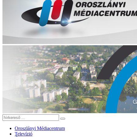
Oroszlányi Médiacentrum
Televízió