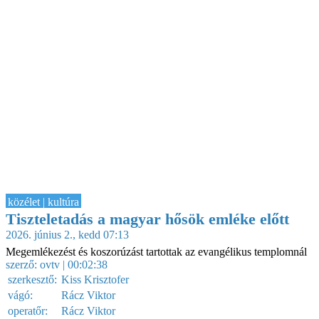
közélet | kultúra
Tiszteletadás a magyar hősök emléke előtt
2026. június 2., kedd 07:13
Megemlékezést és koszorúzást tartottak az evangélikus templomnál
szerző:
ovtv
| 00:02:38
szerkesztő:
Kiss Krisztofer
vágó:
Rácz Viktor
operatőr:
Rácz Viktor