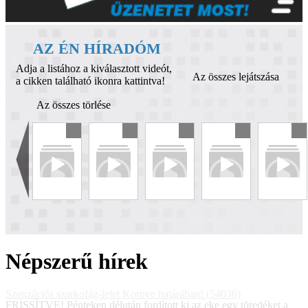
AZ ÉN HÍRADÓM
Adja a listához a kiválasztott videót,
Az összes lejátszása
a cikken található ikonra kattintva!
Az összes törlése
Népszerű hírek
Szenzációs szarkofág-lelet Környe határában! (54036)
FRISSÍTVE! Pénteken délután fordított ki az eke egy töredéket a