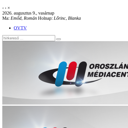
‹
›
×
2026. augusztus 9., vasárnap
Ma:
Emőd
,
Román
Holnap:
Lőrinc
,
Blanka
OVTV