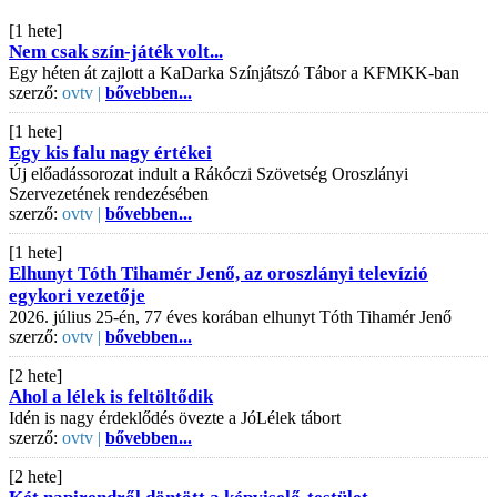
[1 hete]
Nem csak szín-játék volt...
Egy héten át zajlott a KaDarka Színjátszó Tábor a KFMKK-ban
szerző:
ovtv |
bővebben...
[1 hete]
Egy kis falu nagy értékei
Új előadássorozat indult a Rákóczi Szövetség Oroszlányi
Szervezetének rendezésében
szerző:
ovtv |
bővebben...
[1 hete]
Elhunyt Tóth Tihamér Jenő, az oroszlányi televízió
egykori vezetője
2026. július 25-én, 77 éves korában elhunyt Tóth Tihamér Jenő
szerző:
ovtv |
bővebben...
[2 hete]
Ahol a lélek is feltöltődik
Idén is nagy érdeklődés övezte a JóLélek tábort
szerző:
ovtv |
bővebben...
[2 hete]