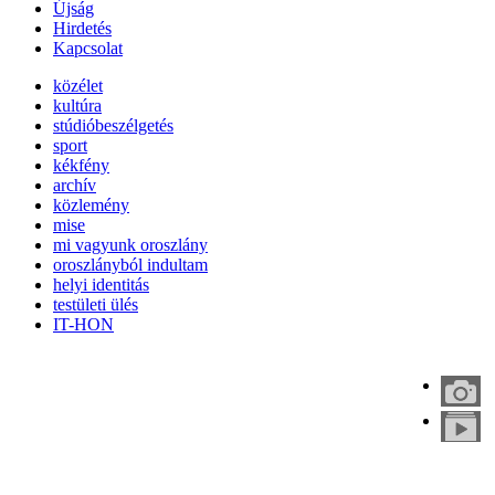
Újság
Hirdetés
Kapcsolat
közélet
kultúra
stúdióbeszélgetés
sport
kékfény
archív
közlemény
mise
mi vagyunk oroszlány
oroszlányból indultam
helyi identitás
testületi ülés
IT-HON