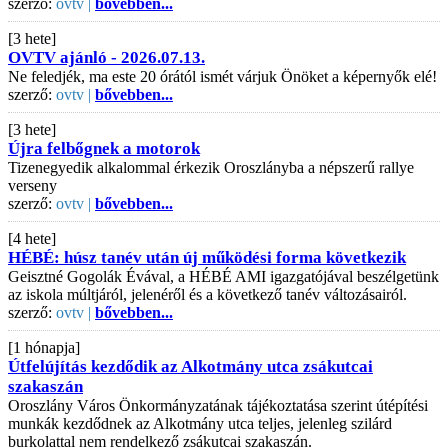
szerző:
ovtv |
bővebben...
[3 hete]
OVTV ajánló - 2026.07.13.
Ne feledjék, ma este 20 órától ismét várjuk Önöket a képernyők elé!
szerző:
ovtv |
bővebben...
[3 hete]
Újra felbőgnek a motorok
Tizenegyedik alkalommal érkezik Oroszlányba a népszerű rallye
verseny
szerző:
ovtv |
bővebben...
[4 hete]
HÉBÉ: húsz tanév után új működési forma következik
Geisztné Gogolák Évával, a HÉBÉ AMI igazgatójával beszélgetünk
az iskola múltjáról, jelenéről és a következő tanév változásairól.
szerző:
ovtv |
bővebben...
[1 hónapja]
Útfelújítás kezdődik az Alkotmány utca zsákutcai
szakaszán
Oroszlány Város Önkormányzatának tájékoztatása szerint útépítési
munkák kezdődnek az Alkotmány utca teljes, jelenleg szilárd
burkolattal nem rendelkező zsákutcai szakaszán.