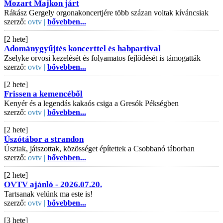
Mozart Majkon járt
Rákász Gergely orgonakoncertjére több százan voltak kíváncsiak
szerző:
ovtv |
bővebben...
[2 hete]
Adománygyűjtés koncerttel és habpartival
Zselyke orvosi kezelését és folyamatos fejlődését is támogatták
szerző:
ovtv |
bővebben...
[2 hete]
Frissen a kemencéből
Kenyér és a legendás kakaós csiga a Gresók Pékségben
szerző:
ovtv |
bővebben...
[2 hete]
Úszótábor a strandon
Úsztak, játszottak, közösséget építettek a Csobbanó táborban
szerző:
ovtv |
bővebben...
[2 hete]
OVTV ajánló - 2026.07.20.
Tartsanak velünk ma este is!
szerző:
ovtv |
bővebben...
[3 hete]