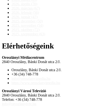
2026. április (70)
2026. március (67)
2026. február (56)
2026. január (47)
2025. december (50)
2025. november (54)
2025. október (72)
2025. szeptember (63)
Elérhetőségeink
Oroszlányi Médiacentrum
2840 Oroszlány, Bánki Donát utca 2/J.
Oroszlány, Bánki Donát utca 2/J.
+36 (34) 748-778
info@oroszlanyimedia.hu
https://www.oroszlanyimedia.hu
Oroszlányi Városi Televízió
2840 Oroszlány, Bánki Donát utca 2/J.
Telefon: +36 (34) 748-778
info@oroszlanyivtv.hu