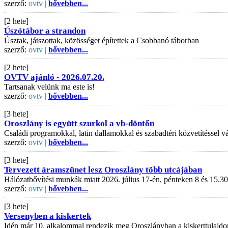
szerző:
ovtv |
bővebben...
[2 hete]
Úszótábor a strandon
Úsztak, játszottak, közösséget építettek a Csobbanó táborban
szerző:
ovtv |
bővebben...
[2 hete]
OVTV ajánló - 2026.07.20.
Tartsanak velünk ma este is!
szerző:
ovtv |
bővebben...
[3 hete]
Oroszlány is együtt szurkol a vb-döntőn
Családi programokkal, latin dallamokkal és szabadtéri közvetítéssel
szerző:
ovtv |
bővebben...
[3 hete]
Tervezett áramszünet lesz Oroszlány több utcájában
Hálózatbővítési munkák miatt 2026. július 17-én, pénteken 8 és 15.30
szerző:
ovtv |
bővebben...
[3 hete]
Versenyben a kiskertek
Idén már 10. alkalommal rendezik meg Oroszlányban a kiskerttulajdo