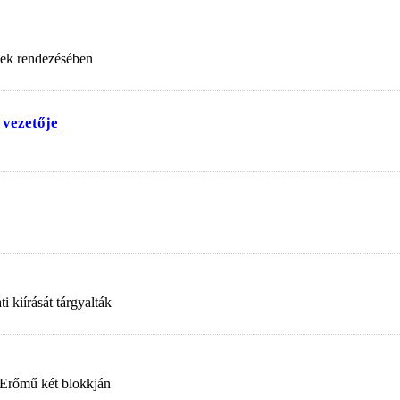
nek rendezésében
 vezetője
 kiírását tárgyalták
 Erőmű két blokkján