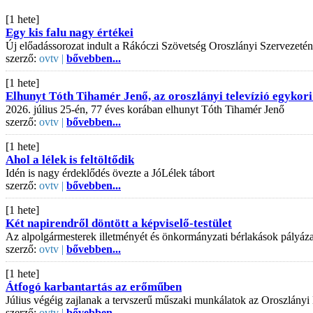
[1 hete]
Egy kis falu nagy értékei
Új előadássorozat indult a Rákóczi Szövetség Oroszlányi Szervezeté
szerző:
ovtv |
bővebben...
[1 hete]
Elhunyt Tóth Tihamér Jenő, az oroszlányi televízió egykori
2026. július 25-én, 77 éves korában elhunyt Tóth Tihamér Jenő
szerző:
ovtv |
bővebben...
[1 hete]
Ahol a lélek is feltöltődik
Idén is nagy érdeklődés övezte a JóLélek tábort
szerző:
ovtv |
bővebben...
[1 hete]
Két napirendről döntött a képviselő-testület
Az alpolgármesterek illetményét és önkormányzati bérlakások pályázati
szerző:
ovtv |
bővebben...
[1 hete]
Átfogó karbantartás az erőműben
Július végéig zajlanak a tervszerű műszaki munkálatok az Oroszlányi
szerző:
ovtv |
bővebben...