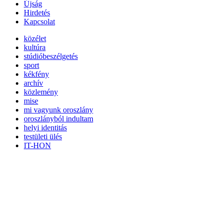
Újság
Hirdetés
Kapcsolat
közélet
kultúra
stúdióbeszélgetés
sport
kékfény
archív
közlemény
mise
mi vagyunk oroszlány
oroszlányból indultam
helyi identitás
testületi ülés
IT-HON