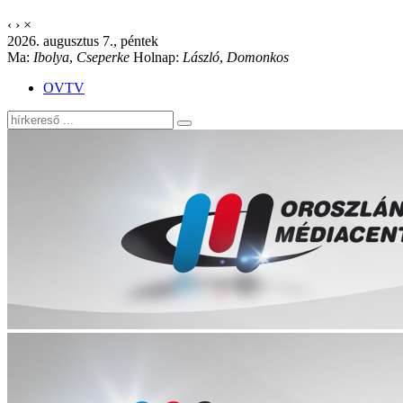
‹
›
×
2026. augusztus 7., péntek
Ma:
Ibolya
,
Cseperke
Holnap:
László
,
Domonkos
OVTV