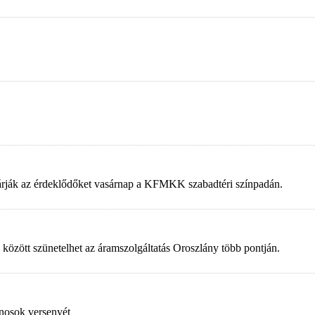
 várják az érdeklődőket vasárnap a KFMKK szabadtéri színpadán.
 között szünetelhet az áramszolgáltatás Oroszlány több pontján.
nosok versenyét