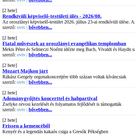
[2 hete]
Rendkívüli képviselő-testületi ülés - 2026/08.
Az oroszlányi képviselő-testület 2026. július 23-ai rendkívüli ülése
szerző:
ovtv |
bővebben...
[2 hete]
Fiatal művészek az oroszlányi evangélikus templomban
Mekis Péter és Selmeczi Noémi idézte meg Bach, Vivaldi és Haydn s
szerző:
ovtv |
bővebben...
[2 hete]
Mozart Majkon járt
Rákász Gergely orgonakoncertjére több százan voltak kíváncsiak
szerző:
ovtv |
bővebben...
[2 hete]
Adománygyűjtés koncerttel és habpartival
Zselyke orvosi kezelését és folyamatos fejlődését is támogatták
szerző:
ovtv |
bővebben...
[2 hete]
Frissen a kemencéből
Kenyér és a legendás kakaós csiga a Gresók Pékségben