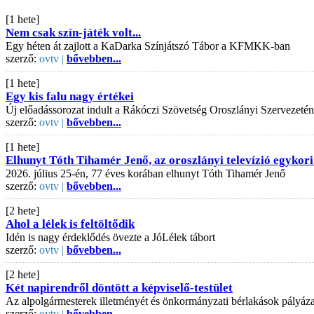
[1 hete]
Nem csak szín-játék volt...
Egy héten át zajlott a KaDarka Színjátszó Tábor a KFMKK-ban
szerző:
ovtv |
bővebben...
[1 hete]
Egy kis falu nagy értékei
Új előadássorozat indult a Rákóczi Szövetség Oroszlányi Szervezeté
szerző:
ovtv |
bővebben...
[1 hete]
Elhunyt Tóth Tihamér Jenő, az oroszlányi televízió egykori
2026. július 25-én, 77 éves korában elhunyt Tóth Tihamér Jenő
szerző:
ovtv |
bővebben...
[2 hete]
Ahol a lélek is feltöltődik
Idén is nagy érdeklődés övezte a JóLélek tábort
szerző:
ovtv |
bővebben...
[2 hete]
Két napirendről döntött a képviselő-testület
Az alpolgármesterek illetményét és önkormányzati bérlakások pályázati
szerző:
ovtv |
bővebben...