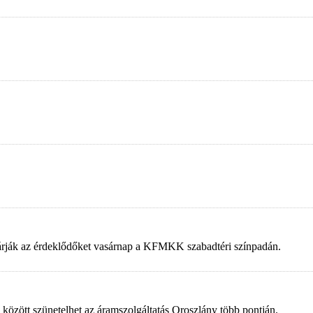
 várják az érdeklődőket vasárnap a KFMKK szabadtéri színpadán.
 között szünetelhet az áramszolgáltatás Oroszlány több pontján.