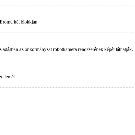
 Erőmű két blokkján
. Az adásban az önkormányzat robotkamera rendszerének képét láthatják.
zellemét