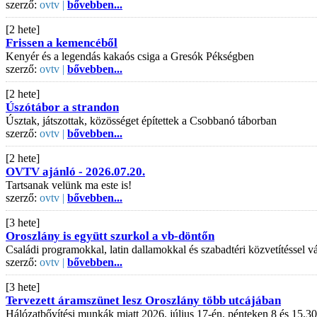
szerző:
ovtv |
bővebben...
[2 hete]
Frissen a kemencéből
Kenyér és a legendás kakaós csiga a Gresók Pékségben
szerző:
ovtv |
bővebben...
[2 hete]
Úszótábor a strandon
Úsztak, játszottak, közösséget építettek a Csobbanó táborban
szerző:
ovtv |
bővebben...
[2 hete]
OVTV ajánló - 2026.07.20.
Tartsanak velünk ma este is!
szerző:
ovtv |
bővebben...
[3 hete]
Oroszlány is együtt szurkol a vb-döntőn
Családi programokkal, latin dallamokkal és szabadtéri közvetítéssel
szerző:
ovtv |
bővebben...
[3 hete]
Tervezett áramszünet lesz Oroszlány több utcájában
Hálózatbővítési munkák miatt 2026. július 17-én, pénteken 8 és 15.30