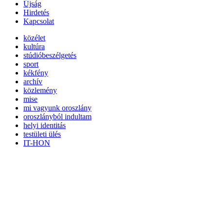
Újság
Hirdetés
Kapcsolat
közélet
kultúra
stúdióbeszélgetés
sport
kékfény
archív
közlemény
mise
mi vagyunk oroszlány
oroszlányból indultam
helyi identitás
testületi ülés
IT-HON