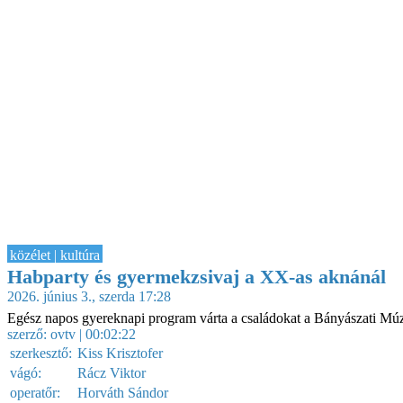
közélet | kultúra
Habparty és gyermekzsivaj a XX-as aknánál
2026. június 3., szerda 17:28
Egész napos gyereknapi program várta a családokat a Bányászati M
szerző:
ovtv
| 00:02:22
szerkesztő:
Kiss Krisztofer
vágó:
Rácz Viktor
operatőr:
Horváth Sándor