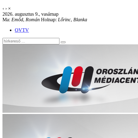
‹
›
×
2026. augusztus 9., vasárnap
Ma:
Emőd
,
Román
Holnap:
Lőrinc
,
Blanka
OVTV