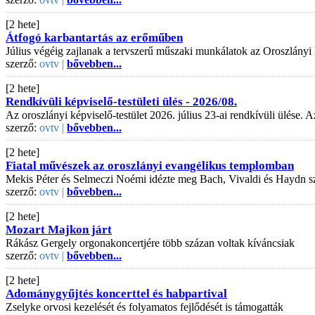
[2 hete]
Átfogó karbantartás az erőműben
Július végéig zajlanak a tervszerű műszaki munkálatok az Oroszlányi
szerző:
ovtv |
bővebben...
[2 hete]
Rendkívüli képviselő-testületi ülés - 2026/08.
Az oroszlányi képviselő-testület 2026. július 23-ai rendkívüli ülése
szerző:
ovtv |
bővebben...
[2 hete]
Fiatal művészek az oroszlányi evangélikus templomban
Mekis Péter és Selmeczi Noémi idézte meg Bach, Vivaldi és Haydn s
szerző:
ovtv |
bővebben...
[2 hete]
Mozart Majkon járt
Rákász Gergely orgonakoncertjére több százan voltak kíváncsiak
szerző:
ovtv |
bővebben...
[2 hete]
Adománygyűjtés koncerttel és habpartival
Zselyke orvosi kezelését és folyamatos fejlődését is támogatták