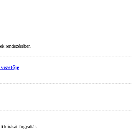
nek rendezésében
 vezetője
 kiírását tárgyalták