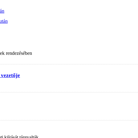
sán
 után
nek rendezésében
 vezetője
 kiírását tárgyalták