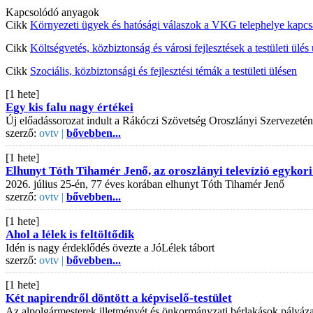
Kapcsolódó anyagok
Cikk
Környezeti ügyek és hatósági válaszok a VKG telephelye kapc
Cikk
Költségvetés, közbiztonság és városi fejlesztések a testületi ülés
Cikk
Szociális, közbiztonsági és fejlesztési témák a testületi ülésen
[1 hete]
Egy kis falu nagy értékei
Új előadássorozat indult a Rákóczi Szövetség Oroszlányi Szervezeté
szerző:
ovtv |
bővebben...
[1 hete]
Elhunyt Tóth Tihamér Jenő, az oroszlányi televízió egykori
2026. július 25-én, 77 éves korában elhunyt Tóth Tihamér Jenő
szerző:
ovtv |
bővebben...
[1 hete]
Ahol a lélek is feltöltődik
Idén is nagy érdeklődés övezte a JóLélek tábort
szerző:
ovtv |
bővebben...
[1 hete]
Két napirendről döntött a képviselő-testület
Az alpolgármesterek illetményét és önkormányzati bérlakások pályázati