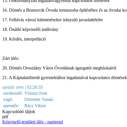
15. Önkormányzati ingatlanvagyonnal kapcsolatos döntések
16. Döntés a Brunszvik Óvoda tornaszoba építéséhez és az óvodai kon
17. Felhívás városi kitüntetésekre irányuló javaslattételre
18. Önálló képviselői indítvány
19. Kérdés, interpelláció
Zárt ülés:
20. Döntés Oroszlány Város Óvodáinak igazgatói megbízásáról
21. A Káptalanfüredi gyermektábor ingatlanával kapcsolatos döntések
szerző:
ovtv
| 02:26:35
szerkesztő:
Vénusz Ivett
vágó:
Dömötör Tamás
operatőr:
Rácz Viktor
Kapcsolódó fájlok
pdf
Képviselő-testületi ülés - napirend