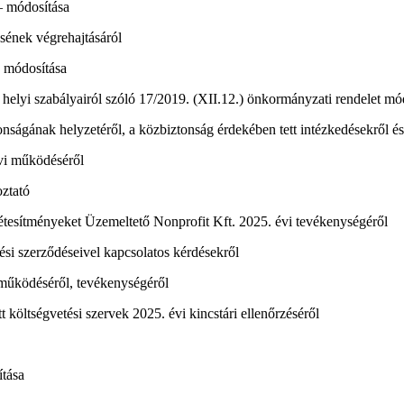
 – módosítása
ének végrehajtásáról
- módosítása
m helyi szabályairól szóló 17/2019. (XII.12.) önkormányzati rendelet mó
ságának helyzetéről, a közbiztonság érdekében tett intézkedésekről és 
vi működéséről
oztató
Létesítményeket Üzemeltető Nonprofit Kft. 2025. évi tevékenységéről
si szerződéseivel kapcsolatos kérdésekről
 működéséről, tevékenységéről
 költségvetési szervek 2025. évi kincstári ellenőrzéséről
ítása