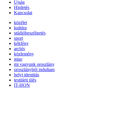
Újság
Hirdetés
Kapcsolat
közélet
kultúra
stúdióbeszélgetés
sport
kékfény
archív
közlemény
mise
mi vagyunk oroszlány
oroszlányból indultam
helyi identitás
testületi ülés
IT-HON