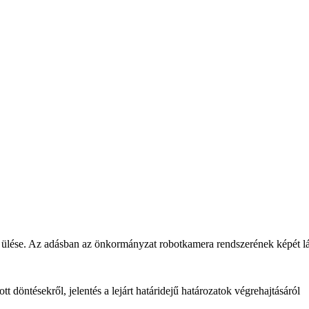
i ülése. Az adásban az önkormányzat robotkamera rendszerének képét lá
tt döntésekről, jelentés a lejárt határidejű határozatok végrehajtásáról