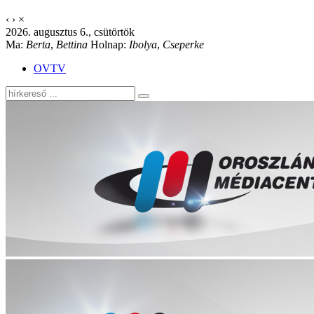
‹
›
×
2026. augusztus 6., csütörtök
Ma:
Berta
,
Bettina
Holnap:
Ibolya
,
Cseperke
OVTV