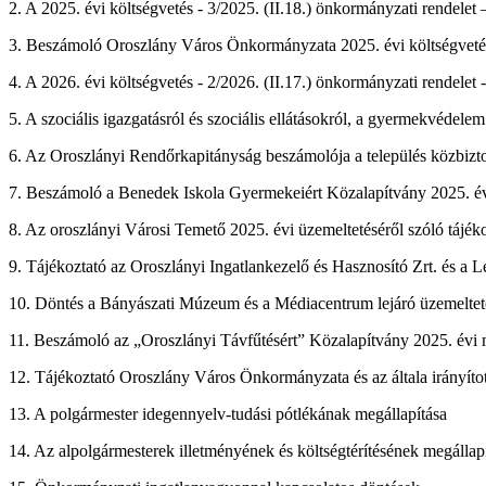
2. A 2025. évi költségvetés - 3/2025. (II.18.) önkormányzati rendelet
3. Beszámoló Oroszlány Város Önkormányzata 2025. évi költségvetés
4. A 2026. évi költségvetés - 2/2026. (II.17.) önkormányzati rendelet 
5. A szociális igazgatásról és szociális ellátásokról, a gyermekvédele
6. Az Oroszlányi Rendőrkapitányság beszámolója a település közbizton
7. Beszámoló a Benedek Iskola Gyermekeiért Közalapítvány 2025. é
8. Az oroszlányi Városi Temető 2025. évi üzemeltetéséről szóló tájék
9. Tájékoztató az Oroszlányi Ingatlankezelő és Hasznosító Zrt. és a 
10. Döntés a Bányászati Múzeum és a Médiacentrum lejáró üzemelteté
11. Beszámoló az „Oroszlányi Távfűtésért” Közalapítvány 2025. évi
12. Tájékoztató Oroszlány Város Önkormányzata és az általa irányított
13. A polgármester idegennyelv-tudási pótlékának megállapítása
14. Az alpolgármesterek illetményének és költségtérítésének megállap