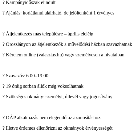
? Kampányidőszak elindult
? Ajánlás: korlátlanul aláírható, de jelöltenként 1 érvényes
? Átjelentkezés más településre – április elejéig
? Oroszlányon az átjelentkezők a művelődési házban szavazhatnak
? Kérelem online (valasztas.hu) vagy személyesen a hivatalban
? Szavazás: 6.00–19.00
? 19 óráig sorban állók még voksolhatnak
? Szükséges okmány: személyi, útlevél vagy jogosítvány
? DÁP alkalmazás nem elegendő az azonosításhoz
? Illetve érdemes ellenőrizni az okmányok érvényességét