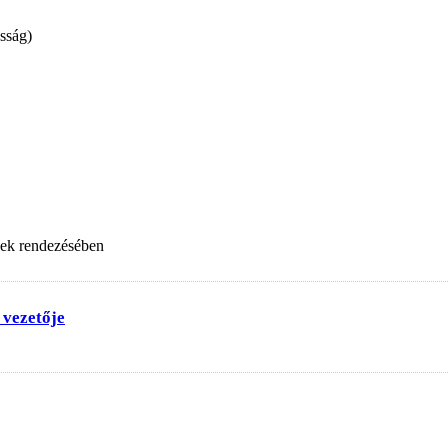
sság)
nek rendezésében
 vezetője