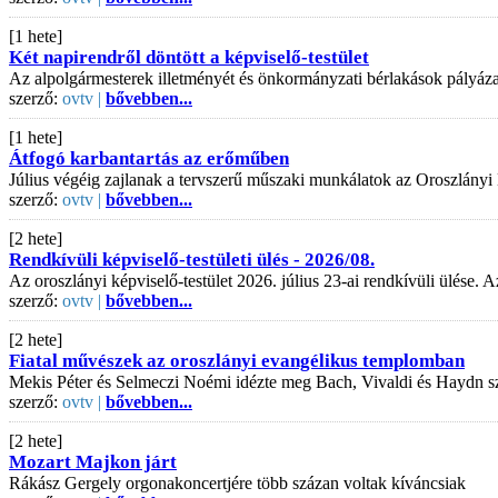
[1 hete]
Két napirendről döntött a képviselő-testület
Az alpolgármesterek illetményét és önkormányzati bérlakások pályázati
szerző:
ovtv |
bővebben...
[1 hete]
Átfogó karbantartás az erőműben
Július végéig zajlanak a tervszerű műszaki munkálatok az Oroszlányi
szerző:
ovtv |
bővebben...
[2 hete]
Rendkívüli képviselő-testületi ülés - 2026/08.
Az oroszlányi képviselő-testület 2026. július 23-ai rendkívüli ülése
szerző:
ovtv |
bővebben...
[2 hete]
Fiatal művészek az oroszlányi evangélikus templomban
Mekis Péter és Selmeczi Noémi idézte meg Bach, Vivaldi és Haydn s
szerző:
ovtv |
bővebben...
[2 hete]
Mozart Majkon járt
Rákász Gergely orgonakoncertjére több százan voltak kíváncsiak