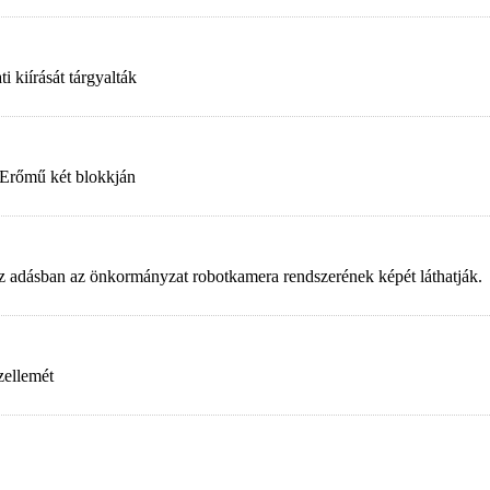
 kiírását tárgyalták
 Erőmű két blokkján
. Az adásban az önkormányzat robotkamera rendszerének képét láthatják.
zellemét