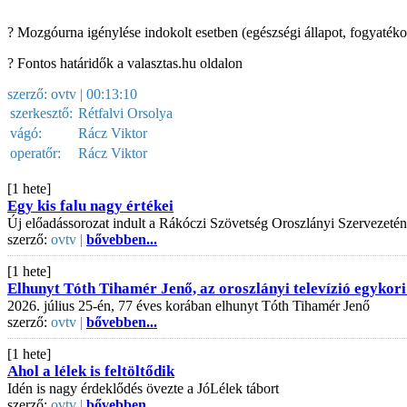
? Mozgóurna igénylése indokolt esetben (egészségi állapot, fogyatéko
? Fontos határidők a valasztas.hu oldalon
szerző:
ovtv
| 00:13:10
szerkesztő:
Rétfalvi Orsolya
vágó:
Rácz Viktor
operatőr:
Rácz Viktor
[1 hete]
Egy kis falu nagy értékei
Új előadássorozat indult a Rákóczi Szövetség Oroszlányi Szervezeté
szerző:
ovtv |
bővebben...
[1 hete]
Elhunyt Tóth Tihamér Jenő, az oroszlányi televízió egykori
2026. július 25-én, 77 éves korában elhunyt Tóth Tihamér Jenő
szerző:
ovtv |
bővebben...
[1 hete]
Ahol a lélek is feltöltődik
Idén is nagy érdeklődés övezte a JóLélek tábort
szerző:
ovtv |
bővebben...