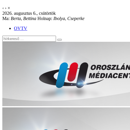
‹
›
×
2026. augusztus 6., csütörtök
Ma:
Berta
,
Bettina
Holnap:
Ibolya
,
Cseperke
OVTV