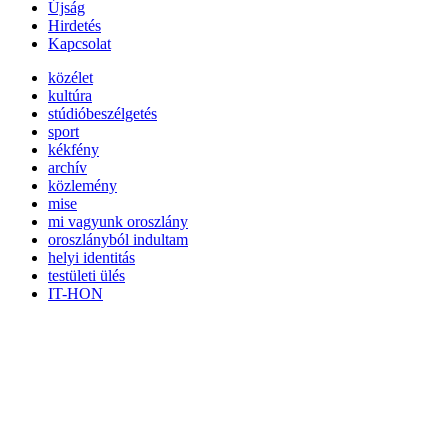
Újság
Hirdetés
Kapcsolat
közélet
kultúra
stúdióbeszélgetés
sport
kékfény
archív
közlemény
mise
mi vagyunk oroszlány
oroszlányból indultam
helyi identitás
testületi ülés
IT-HON