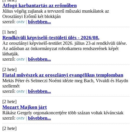
Átfogó karbantartás az erőműben
Július végéig zajlanak a tervszerű műszaki munkálatok az
Oroszlányi Erőmű két blokkján
szerző:
ovtv |
bővebben...
[1 hete]
Rendkívüli képviselő-testületi ülés - 2026/08.
Az oroszlányi képviselő-testület 2026. július 23-ai rendkívüli ülése.
Az adásban az önkormányzat robotkamera rendszerének képét
láthatják.
szerző:
ovtv |
bővebben...
[2 hete]
Fiatal művészek az oroszlányi evangélikus templomban
Mekis Péter és Selmeczi Noémi idézte meg Bach, Vivaldi és Haydn
szellemét
szerző:
ovtv |
bővebben...
[2 hete]
Mozart Majkon járt
Rákász Gergely orgonakoncertjére több százan voltak kíváncsiak
szerző:
ovtv |
bővebben...
[2 hete]