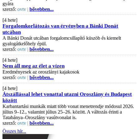
gyára
szerző:
ovtv |
bővebben...
[4 hete]
Forgalomkorlátozás van érvényben a Bánki Donát
utcában
A Bánki Donát utcában forgalomcsillapító küszöb és kiemelt
gyalogátkelőhely épül.
szerző:
ovtv |
bővebben...
[4 hete]
Nem áll meg az élet a vízen
Eredményesek az oroszlányi kajakosok
szerző:
ovtv |
bővebben...
[4 hete]
Átszállással lehet vonattal utazni Oroszlány és Budapest
között
Karbantartási munkák miatt több vonat menetrendje módosul 2026.
július 9–12., valamint július 25–26. között. A változás érinti a
Tatabánya–Oroszlány vasútvonalat is.
szerző:
ovtv |
bővebben...
Összes hír...