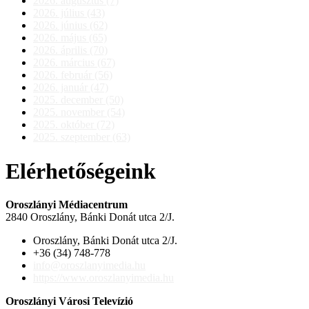
2026. augusztus (7)
2026. július (43)
2026. június (62)
2026. május (65)
2026. április (70)
2026. március (67)
2026. február (56)
2026. január (47)
2025. december (50)
2025. november (54)
2025. október (72)
2025. szeptember (63)
Elérhetőségeink
Oroszlányi Médiacentrum
2840 Oroszlány, Bánki Donát utca 2/J.
Oroszlány, Bánki Donát utca 2/J.
+36 (34) 748-778
info@oroszlanyimedia.hu
https://www.oroszlanyimedia.hu
Oroszlányi Városi Televízió