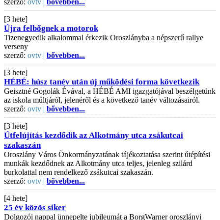
szerző:
ovtv |
bővebben...
[3 hete]
Újra felbőgnek a motorok
Tizenegyedik alkalommal érkezik Oroszlányba a népszerű rallye
verseny
szerző:
ovtv |
bővebben...
[3 hete]
HÉBÉ: húsz tanév után új működési forma következik
Geisztné Gogolák Évával, a HÉBÉ AMI igazgatójával beszélgetünk
az iskola múltjáról, jelenéről és a következő tanév változásairól.
szerző:
ovtv |
bővebben...
[3 hete]
Útfelújítás kezdődik az Alkotmány utca zsákutcai
szakaszán
Oroszlány Város Önkormányzatának tájékoztatása szerint útépítési
munkák kezdődnek az Alkotmány utca teljes, jelenleg szilárd
burkolattal nem rendelkező zsákutcai szakaszán.
szerző:
ovtv |
bővebben...
[4 hete]
25 év közös siker
Dolgozói nappal ünnepelte jubileumát a BorgWarner oroszlányi