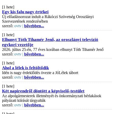
[1 hete]
Egy kis falu nagy értékei
Új előadássorozat indult a Rákóczi Szövetség Oroszlányi
Szervezetének rendezésében
szerző:
ovtv |
bővebben...
[1 hete]
Elhunyt Tóth Tihamér Jenő, az oroszlányi televízió
egykori vezetője
2026. július 25-én, 77 éves korában elhunyt Tóth Tihamér Jenő
szerző:
ovtv |
bővebben...
[1 hete]
Ahol a lélek is feltöltődik
Idén is nagy érdeklődés övezte a JóLélek tábort
szerző:
ovtv |
bővebben...
[1 hete]
Két napirendről döntött a képviselő-testület
Az alpolgármesterek illetményét és önkormányzati bérlakások
pályázati kiírását tárgyalták
szerző:
ovtv |
bővebben...
[1 hete]