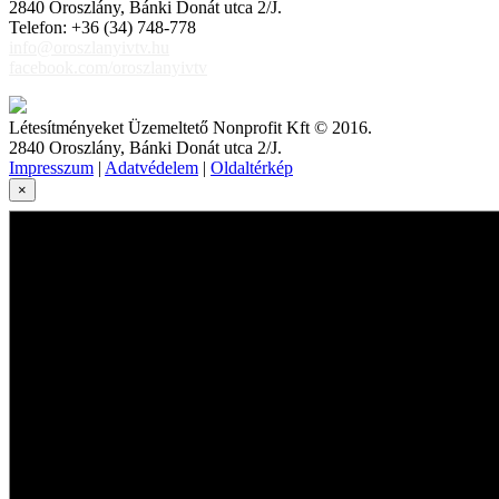
2840 Oroszlány, Bánki Donát utca 2/J.
Telefon: +36 (34) 748-778
info@oroszlanyivtv.hu
facebook.com/oroszlanyivtv
Létesítményeket Üzemeltető Nonprofit Kft © 2016.
2840 Oroszlány, Bánki Donát utca 2/J.
Impresszum
|
Adatvédelem
|
Oldaltérkép
×