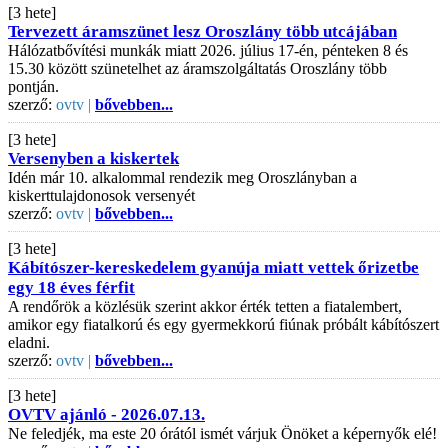
[3 hete]
Tervezett áramszünet lesz Oroszlány több utcájában
Hálózatbővítési munkák miatt 2026. július 17-én, pénteken 8 és
15.30 között szünetelhet az áramszolgáltatás Oroszlány több
pontján.
szerző:
ovtv |
bővebben...
[3 hete]
Versenyben a kiskertek
Idén már 10. alkalommal rendezik meg Oroszlányban a
kiskerttulajdonosok versenyét
szerző:
ovtv |
bővebben...
[3 hete]
Kábítószer-kereskedelem gyanúja miatt vettek őrizetbe
egy 18 éves férfit
A rendőrök a közlésük szerint akkor érték tetten a fiatalembert,
amikor egy fiatalkorú és egy gyermekkorú fiúnak próbált kábítószert
eladni.
szerző:
ovtv |
bővebben...
[3 hete]
OVTV ajánló - 2026.07.13.
Ne feledjék, ma este 20 órától ismét várjuk Önöket a képernyők elé!