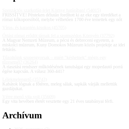
Szenzációs szarkofág-lelet Környe határában! (54015)
FRISSÍTVE! Pénteken délután fordított ki az eke egy töredéket a
római kőkoporsóból, melybe vélhetően 1700 éve temettek egy nőt
Vírus- és karantén-kisokos (45705)
Óriási római erődöt tárnak fel a szomszédos Környén (37792)
A Magyar Nemzeti Múzeum, a pécsi és debreceni egyetem, a
miskolci múzeum, Kuny Domokos Múzeum közös projektje az idei
feltárás.
Tűzoltóink szupergyorsak – miért "késhetnek" mégis egy
tűzesetnél? (36264)
A riasztási rendszer működésének tanulságai egy mopedautó porrá
égése kapcsán. A válasz 360-441?
Lélekmelengető (35743)
Kabátok lógnak a főtéren, meleg sálak, sapkák várják mellettük
gazdájukat.
Vérre menő vita volt (35609)
Egy vita hevében életét vesztette egy 21 éves tatabányai férfi.
Archívum