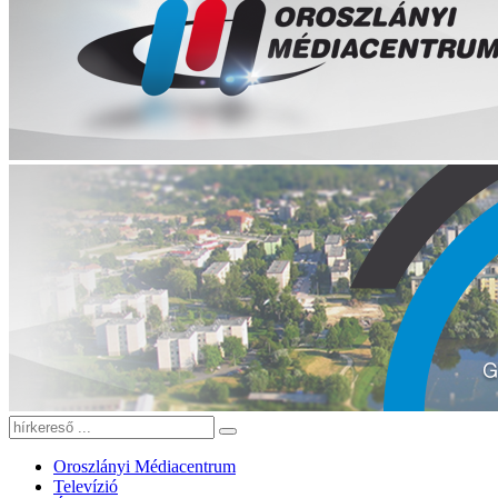
Oroszlányi Médiacentrum
Televízió