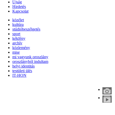
Újság
Hirdetés
Kapcsolat
közélet
kultúra
stúdióbeszélgetés
sport
kékfény
archív
közlemény
mise
mi vagyunk oroszlány
oroszlányból indultam
helyi identitás
testületi ülés
IT-HON