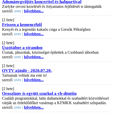
Adománygyűjtés koncerttel és habpartival
Zselyke orvosi kezelését és folyamatos fejlődését is támogatták
szerző:
ovtv |
bővebben...
[2 hete]
Frissen a kemencéből
Kenyér és a legendás kakaós csiga a Gresók Pékségben
szerző:
ovtv |
bővebben...
[2 hete]
Úszótábor a strandon
Úsztak, játszottak, közösséget építettek a Csobbanó táborban
szerző:
ovtv |
bővebben...
[2 hete]
OVTV ajánló - 2026.07.20.
Tartsanak velünk ma este is!
szerző:
ovtv |
bővebben...
[2 hete]
Oroszlány is együtt szurkol a vb-döntőn
Családi programokkal, latin dallamokkal és szabadtéri közvetítéssel
várják az érdeklődőket vasárnap a KFMKK szabadtéri színpadán.
szerző:
ovtv |
bővebben...