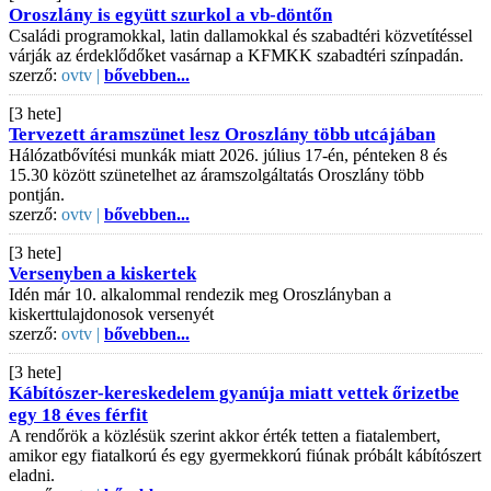
Oroszlány is együtt szurkol a vb-döntőn
Családi programokkal, latin dallamokkal és szabadtéri közvetítéssel
várják az érdeklődőket vasárnap a KFMKK szabadtéri színpadán.
szerző:
ovtv |
bővebben...
[3 hete]
Tervezett áramszünet lesz Oroszlány több utcájában
Hálózatbővítési munkák miatt 2026. július 17-én, pénteken 8 és
15.30 között szünetelhet az áramszolgáltatás Oroszlány több
pontján.
szerző:
ovtv |
bővebben...
[3 hete]
Versenyben a kiskertek
Idén már 10. alkalommal rendezik meg Oroszlányban a
kiskerttulajdonosok versenyét
szerző:
ovtv |
bővebben...
[3 hete]
Kábítószer-kereskedelem gyanúja miatt vettek őrizetbe
egy 18 éves férfit
A rendőrök a közlésük szerint akkor érték tetten a fiatalembert,
amikor egy fiatalkorú és egy gyermekkorú fiúnak próbált kábítószert
eladni.