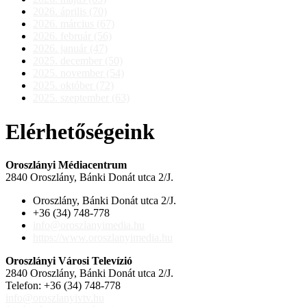
2026. április (70)
2026. március (67)
2026. február (56)
2026. január (47)
2025. december (50)
2025. november (54)
2025. október (72)
2025. szeptember (63)
Elérhetőségeink
Oroszlányi Médiacentrum
2840 Oroszlány, Bánki Donát utca 2/J.
Oroszlány, Bánki Donát utca 2/J.
+36 (34) 748-778
info@oroszlanyimedia.hu
https://www.oroszlanyimedia.hu
Oroszlányi Városi Televízió
2840 Oroszlány, Bánki Donát utca 2/J.
Telefon: +36 (34) 748-778
info@oroszlanyivtv.hu