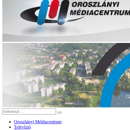
Oroszlányi Médiacentrum
Televízió