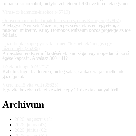
római kőkoporsóból, melybe vélhetően 1700 éve temettek egy nőt
Vírus- és karantén-kisokos (45719)
Óriási római erődöt tárnak fel a szomszédos Környén (37807)
A Magyar Nemzeti Múzeum, a pécsi és debreceni egyetem, a
miskolci múzeum, Kuny Domokos Múzeum közös projektje az idei
feltárás.
Tűzoltóink szupergyorsak – miért "késhetnek" mégis egy
tűzesetnél? (36286)
A riasztási rendszer működésének tanulságai egy mopedautó porrá
égése kapcsán. A válasz 360-441?
Lélekmelengető (35757)
Kabátok lógnak a főtéren, meleg sálak, sapkák várják mellettük
gazdájukat.
Vérre menő vita volt (35625)
Egy vita hevében életét vesztette egy 21 éves tatabányai férfi.
Archívum
2026. augusztus (8)
2026. július (43)
2026. június (62)
2026. május (65)