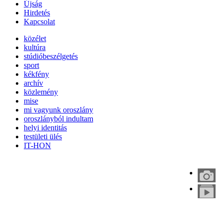
Újság
Hirdetés
Kapcsolat
közélet
kultúra
stúdióbeszélgetés
sport
kékfény
archív
közlemény
mise
mi vagyunk oroszlány
oroszlányból indultam
helyi identitás
testületi ülés
IT-HON