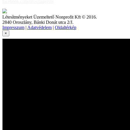
facebook.com/oroszlanyivtv
Létesítményeket Üzemeltető Nonprofit Kft © 2016.
2840 Oroszlány, Bánki Donát utca 2/J.
Impresszum
|
Adatvédelem
|
Oldaltérkép
×