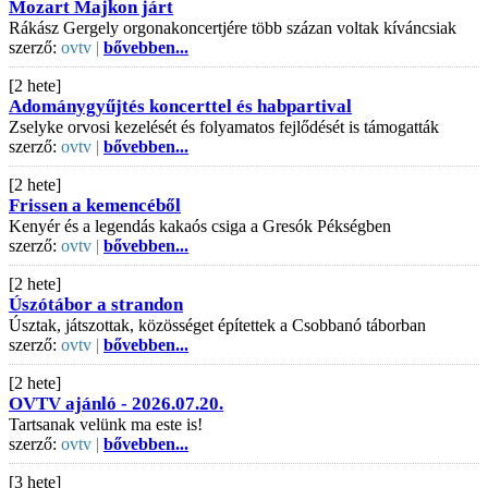
Mozart Majkon járt
Rákász Gergely orgonakoncertjére több százan voltak kíváncsiak
szerző:
ovtv |
bővebben...
[2 hete]
Adománygyűjtés koncerttel és habpartival
Zselyke orvosi kezelését és folyamatos fejlődését is támogatták
szerző:
ovtv |
bővebben...
[2 hete]
Frissen a kemencéből
Kenyér és a legendás kakaós csiga a Gresók Pékségben
szerző:
ovtv |
bővebben...
[2 hete]
Úszótábor a strandon
Úsztak, játszottak, közösséget építettek a Csobbanó táborban
szerző:
ovtv |
bővebben...
[2 hete]
OVTV ajánló - 2026.07.20.
Tartsanak velünk ma este is!
szerző:
ovtv |
bővebben...
[3 hete]