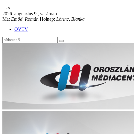
‹
›
×
2026. augusztus 9., vasárnap
Ma:
Emőd
,
Román
Holnap:
Lőrinc
,
Blanka
OVTV