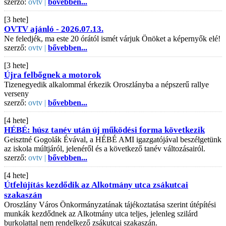
szerző:
ovtv |
bővebben...
[3 hete]
OVTV ajánló - 2026.07.13.
Ne feledjék, ma este 20 órától ismét várjuk Önöket a képernyők elé!
szerző:
ovtv |
bővebben...
[3 hete]
Újra felbőgnek a motorok
Tizenegyedik alkalommal érkezik Oroszlányba a népszerű rallye
verseny
szerző:
ovtv |
bővebben...
[4 hete]
HÉBÉ: húsz tanév után új működési forma következik
Geisztné Gogolák Évával, a HÉBÉ AMI igazgatójával beszélgetünk
az iskola múltjáról, jelenéről és a következő tanév változásairól.
szerző:
ovtv |
bővebben...
[4 hete]
Útfelújítás kezdődik az Alkotmány utca zsákutcai
szakaszán
Oroszlány Város Önkormányzatának tájékoztatása szerint útépítési
munkák kezdődnek az Alkotmány utca teljes, jelenleg szilárd
burkolattal nem rendelkező zsákutcai szakaszán.