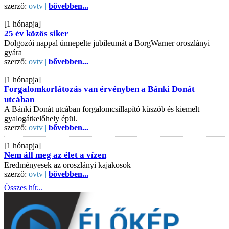
szerző:
ovtv |
bővebben...
[1 hónapja]
25 év közös siker
Dolgozói nappal ünnepelte jubileumát a BorgWarner oroszlányi
gyára
szerző:
ovtv |
bővebben...
[1 hónapja]
Forgalomkorlátozás van érvényben a Bánki Donát
utcában
A Bánki Donát utcában forgalomcsillapító küszöb és kiemelt
gyalogátkelőhely épül.
szerző:
ovtv |
bővebben...
[1 hónapja]
Nem áll meg az élet a vízen
Eredményesek az oroszlányi kajakosok
szerző:
ovtv |
bővebben...
Összes hír...