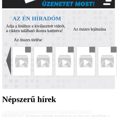
AZ ÉN HÍRADÓM
Adja a listához a kiválasztott videót,
Az összes lejátszása
a cikken található ikonra kattintva!
Az összes törlése
Népszerű hírek
Szenzációs szarkofág-lelet Környe határában! (54035)
FRISSÍTVE! Pénteken délután fordított ki az eke egy töredéket a