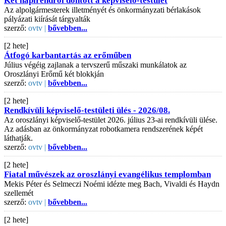
Két napirendről döntött a képviselő-testület
Az alpolgármesterek illetményét és önkormányzati bérlakások
pályázati kiírását tárgyalták
szerző:
ovtv |
bővebben...
[2 hete]
Átfogó karbantartás az erőműben
Július végéig zajlanak a tervszerű műszaki munkálatok az
Oroszlányi Erőmű két blokkján
szerző:
ovtv |
bővebben...
[2 hete]
Rendkívüli képviselő-testületi ülés - 2026/08.
Az oroszlányi képviselő-testület 2026. július 23-ai rendkívüli ülése.
Az adásban az önkormányzat robotkamera rendszerének képét
láthatják.
szerző:
ovtv |
bővebben...
[2 hete]
Fiatal művészek az oroszlányi evangélikus templomban
Mekis Péter és Selmeczi Noémi idézte meg Bach, Vivaldi és Haydn
szellemét
szerző:
ovtv |
bővebben...
[2 hete]