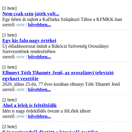
[1 hete]
Nem csak szín-játék volt...
Egy héten át zajlott a KaDarka Színjátszó Tábor a KFMKK-ban
szerző:
ovtv |
bővebben...
[1 hete]
Egy kis falu nagy értékei
Új előadássorozat indult a Rákóczi Szövetség Oroszlányi
Szervezetének rendezésében
szerző:
ovtv |
bővebben...
[1 hete]
Elhunyt Tóth Tihamér Jenő, az oroszlányi televízió
egykori vezetője
2026. július 25-én, 77 éves korában elhunyt Tóth Tihamér Jenő
szerző:
ovtv |
bővebben...
[2 hete]
Ahol a lélek is feltöltődik
Idén is nagy érdeklődés övezte a JóLélek tábort
szerző:
ovtv |
bővebben...
[2 hete]