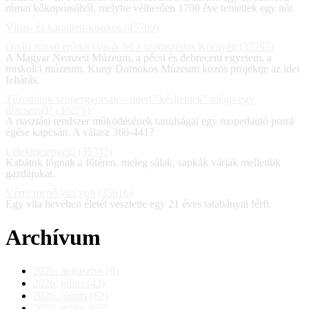
római kőkoporsóból, melybe vélhetően 1700 éve temettek egy nőt
Vírus- és karantén-kisokos (45709)
Óriási római erődöt tárnak fel a szomszédos Környén (37797)
A Magyar Nemzeti Múzeum, a pécsi és debreceni egyetem, a
miskolci múzeum, Kuny Domokos Múzeum közös projektje az idei
feltárás.
Tűzoltóink szupergyorsak – miért "késhetnek" mégis egy
tűzesetnél? (36271)
A riasztási rendszer működésének tanulságai egy mopedautó porrá
égése kapcsán. A válasz 360-441?
Lélekmelengető (35747)
Kabátok lógnak a főtéren, meleg sálak, sapkák várják mellettük
gazdájukat.
Vérre menő vita volt (35616)
Egy vita hevében életét vesztette egy 21 éves tatabányai férfi.
Archívum
2026. augusztus (8)
2026. július (43)
2026. június (62)
2026. május (65)