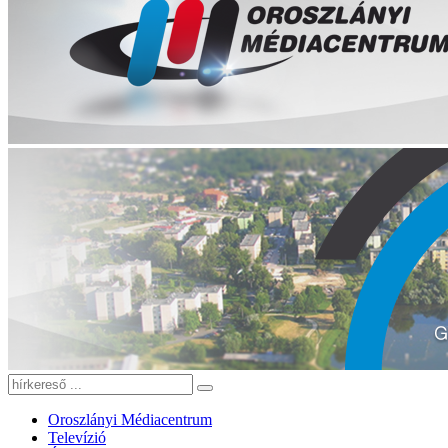
Oroszlányi Médiacentrum
Televízió