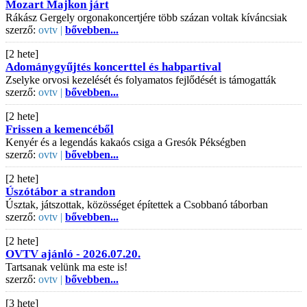
Mozart Majkon járt
Rákász Gergely orgonakoncertjére több százan voltak kíváncsiak
szerző:
ovtv |
bővebben...
[2 hete]
Adománygyűjtés koncerttel és habpartival
Zselyke orvosi kezelését és folyamatos fejlődését is támogatták
szerző:
ovtv |
bővebben...
[2 hete]
Frissen a kemencéből
Kenyér és a legendás kakaós csiga a Gresók Pékségben
szerző:
ovtv |
bővebben...
[2 hete]
Úszótábor a strandon
Úsztak, játszottak, közösséget építettek a Csobbanó táborban
szerző:
ovtv |
bővebben...
[2 hete]
OVTV ajánló - 2026.07.20.
Tartsanak velünk ma este is!
szerző:
ovtv |
bővebben...
[3 hete]