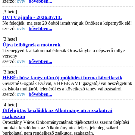
szerző:
ovtv |
bővebben...
[3 hete]
OVTV ajánló - 2026.07.13.
Ne feledjék, ma este 20 órától ismét várjuk Önöket a képernyők elé!
szerző:
ovtv |
bővebben...
[3 hete]
Újra felbőgnek a motorok
Tizenegyedik alkalommal érkezik Oroszlányba a népszerű rallye
verseny
szerző:
ovtv |
bővebben...
[3 hete]
HÉBÉ: húsz tanév után új működési forma következik
Geisztné Gogolák Évával, a HÉBÉ AMI igazgatójával beszélgetünk
az iskola múltjáról, jelenéről és a következő tanév változásairól.
szerző:
ovtv |
bővebben...
[4 hete]
Útfelújítás kezdődik az Alkotmány utca zsákutcai
szakaszán
Oroszlány Város Önkormányzatának tájékoztatása szerint útépítési
munkák kezdődnek az Alkotmány utca teljes, jelenleg szilárd
burkolattal nem rendelkező zsákutcai szakaszán.