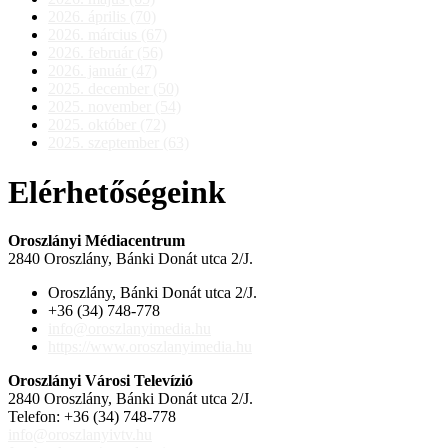
2026. április (70)
2026. március (67)
2026. február (56)
2026. január (47)
2025. december (50)
2025. november (54)
2025. október (72)
2025. szeptember (63)
Elérhetőségeink
Oroszlányi Médiacentrum
2840 Oroszlány, Bánki Donát utca 2/J.
Oroszlány, Bánki Donát utca 2/J.
+36 (34) 748-778
info@oroszlanyimedia.hu
https://www.oroszlanyimedia.hu
Oroszlányi Városi Televízió
2840 Oroszlány, Bánki Donát utca 2/J.
Telefon: +36 (34) 748-778
info@oroszlanyivtv.hu