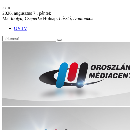
‹
›
×
2026. augusztus 7., péntek
Ma:
Ibolya
,
Cseperke
Holnap:
László
,
Domonkos
OVTV