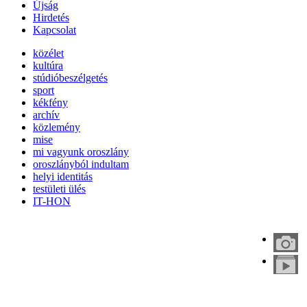
Újság
Hirdetés
Kapcsolat
közélet
kultúra
stúdióbeszélgetés
sport
kékfény
archív
közlemény
mise
mi vagyunk oroszlány
oroszlányból indultam
helyi identitás
testületi ülés
IT-HON