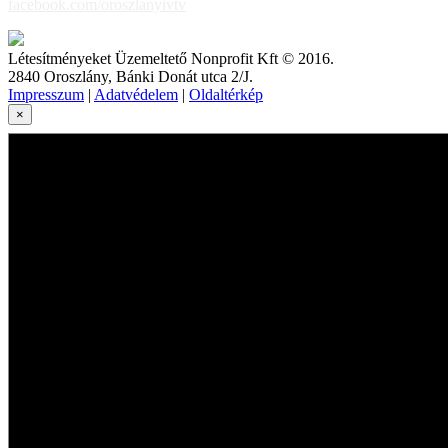
facebook.com/oroszlanyivtv
Létesítményeket Üzemeltető Nonprofit Kft © 2016.
2840 Oroszlány, Bánki Donát utca 2/J.
Impresszum
|
Adatvédelem
|
Oldaltérkép
×