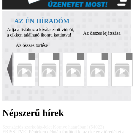
AZ ÉN HÍRADÓM
Adja a listához a kiválasztott videót,
Az összes lejátszása
a cikken található ikonra kattintva!
Az összes törlése
Népszerű hírek
Szenzációs szarkofág-lelet Környe határában! (54023)
FRISSÍTVE! Pénteken délután fordított ki az eke egy töredéket a