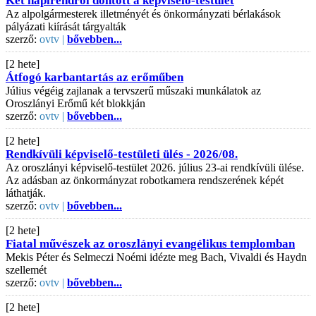
Két napirendről döntött a képviselő-testület
Az alpolgármesterek illetményét és önkormányzati bérlakások
pályázati kiírását tárgyalták
szerző:
ovtv |
bővebben...
[2 hete]
Átfogó karbantartás az erőműben
Július végéig zajlanak a tervszerű műszaki munkálatok az
Oroszlányi Erőmű két blokkján
szerző:
ovtv |
bővebben...
[2 hete]
Rendkívüli képviselő-testületi ülés - 2026/08.
Az oroszlányi képviselő-testület 2026. július 23-ai rendkívüli ülése.
Az adásban az önkormányzat robotkamera rendszerének képét
láthatják.
szerző:
ovtv |
bővebben...
[2 hete]
Fiatal művészek az oroszlányi evangélikus templomban
Mekis Péter és Selmeczi Noémi idézte meg Bach, Vivaldi és Haydn
szellemét
szerző:
ovtv |
bővebben...
[2 hete]