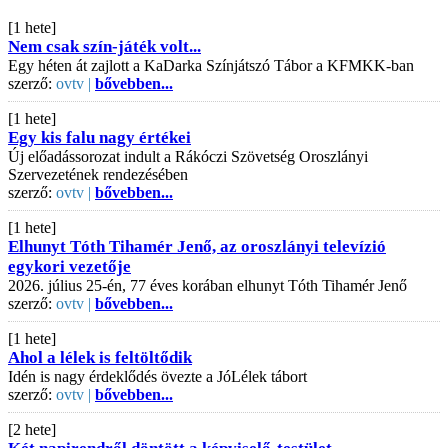
[1 hete]
Nem csak szín-játék volt...
Egy héten át zajlott a KaDarka Színjátszó Tábor a KFMKK-ban
szerző:
ovtv |
bővebben...
[1 hete]
Egy kis falu nagy értékei
Új előadássorozat indult a Rákóczi Szövetség Oroszlányi
Szervezetének rendezésében
szerző:
ovtv |
bővebben...
[1 hete]
Elhunyt Tóth Tihamér Jenő, az oroszlányi televízió
egykori vezetője
2026. július 25-én, 77 éves korában elhunyt Tóth Tihamér Jenő
szerző:
ovtv |
bővebben...
[1 hete]
Ahol a lélek is feltöltődik
Idén is nagy érdeklődés övezte a JóLélek tábort
szerző:
ovtv |
bővebben...
[2 hete]