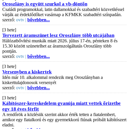
Oroszlány is együtt szurkol a vb-döntőn
Családi programokkal, latin dallamokkal és szabadtéri közvetítéssel
várják az érdeklődőket vasárnap a KFMKK szabadtéri színpadán.
szerző:
ovtv |
bővebben...
[3 hete]
Tervezett áramszünet lesz Oroszlány több utcájában
Hálózatbővítési munkák miatt 2026. július 17-én, pénteken 8 és
15.30 között szünetelhet az áramszolgáltatás Oroszlány több
pontján.
szerző:
ovtv |
bővebben...
[3 hete]
Versenyben a kiskertek
Idén már 10. alkalommal rendezik meg Oroszlányban a
kiskerttulajdonosok versenyét
szerző:
ovtv |
bővebben...
[3 hete]
Kábítószer-kereskedelem gyanúja miatt vettek őrizetbe
egy 18 éves férfit
A rendőrök a közlésük szerint akkor érték tetten a fiatalembert,
amikor egy fiatalkorú és egy gyermekkorú fiúnak próbált kábítószert
eladni.