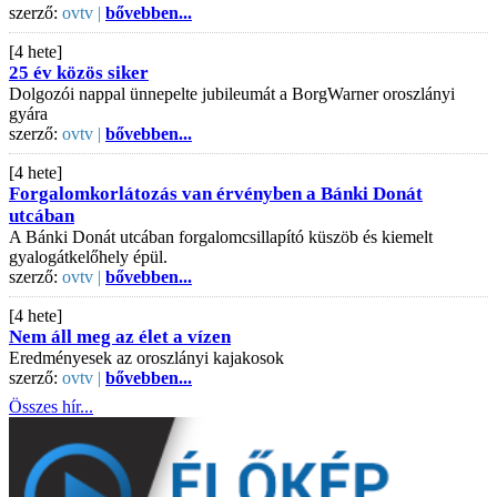
szerző:
ovtv |
bővebben...
[4 hete]
25 év közös siker
Dolgozói nappal ünnepelte jubileumát a BorgWarner oroszlányi
gyára
szerző:
ovtv |
bővebben...
[4 hete]
Forgalomkorlátozás van érvényben a Bánki Donát
utcában
A Bánki Donát utcában forgalomcsillapító küszöb és kiemelt
gyalogátkelőhely épül.
szerző:
ovtv |
bővebben...
[4 hete]
Nem áll meg az élet a vízen
Eredményesek az oroszlányi kajakosok
szerző:
ovtv |
bővebben...
Összes hír...