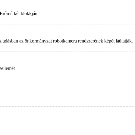
 Erőmű két blokkján
. Az adásban az önkormányzat robotkamera rendszerének képét láthatják.
zellemét