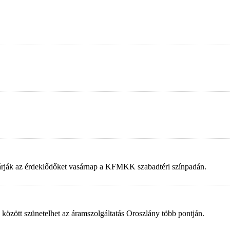
 várják az érdeklődőket vasárnap a KFMKK szabadtéri színpadán.
 között szünetelhet az áramszolgáltatás Oroszlány több pontján.