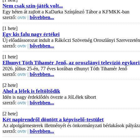
Nem csak szín-játék volt...
Egy héten át zajlott a KaDarka Színjátszó Tábor a KFMKK-ban
szerző:
ovtv |
bővebben...
[1 hete]
Egy kis falu nagy értékei
Új előadássorozat indult a Rákóczi Szövetség Oroszlányi Szervezeté
szerző:
ovtv |
bővebben...
[1 hete]
Elhunyt Tóth Tihamér Jenő, az oroszlányi televízió egykori
2026. július 25-én, 77 éves korában elhunyt Tóth Tihamér Jenő
szerző:
ovtv |
bővebben...
[2 hete]
Ahol a lélek is feltöltődik
Idén is nagy érdeklődés övezte a JóLélek tábort
szerző:
ovtv |
bővebben...
[2 hete]
Két napirendről döntött a képviselő-testület
Az alpolgármesterek illetményét és önkormányzati bérlakások pályázati
szerző:
ovtv |
bővebben...