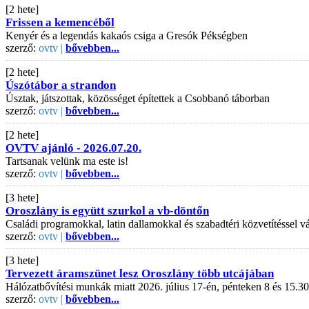
[2 hete]
Frissen a kemencéből
Kenyér és a legendás kakaós csiga a Gresók Pékségben
szerző:
ovtv |
bővebben...
[2 hete]
Úszótábor a strandon
Úsztak, játszottak, közösséget építettek a Csobbanó táborban
szerző:
ovtv |
bővebben...
[2 hete]
OVTV ajánló - 2026.07.20.
Tartsanak velünk ma este is!
szerző:
ovtv |
bővebben...
[3 hete]
Oroszlány is együtt szurkol a vb-döntőn
Családi programokkal, latin dallamokkal és szabadtéri közvetítéssel
szerző:
ovtv |
bővebben...
[3 hete]
Tervezett áramszünet lesz Oroszlány több utcájában
Hálózatbővítési munkák miatt 2026. július 17-én, pénteken 8 és 15.30
szerző:
ovtv |
bővebben...