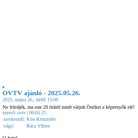
OVTV ajánló - 2025.05.26.
2025. május 26., hétfő 15:09
Ne feledjék, ma este 20 órától ismét várjuk Önöket a képernyők elé!
szerző:
ovtv
| 00:01:25
szerkesztő:
Kiss Krisztofer
vágó:
Rácz Viktor
[1 hete]