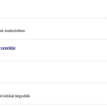
nek rendezésében
 vezetője
 kiírását tárgyalták