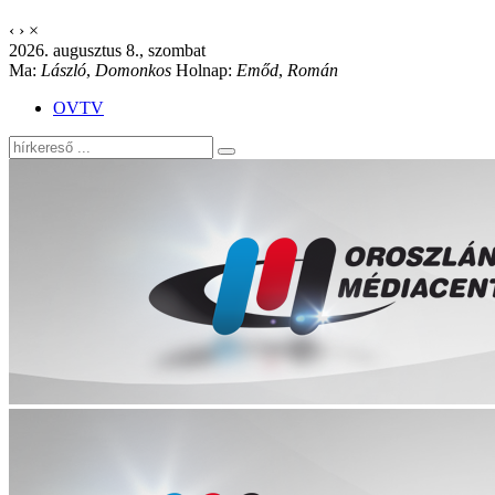
‹
›
×
2026. augusztus 8., szombat
Ma:
László
,
Domonkos
Holnap:
Emőd
,
Román
OVTV