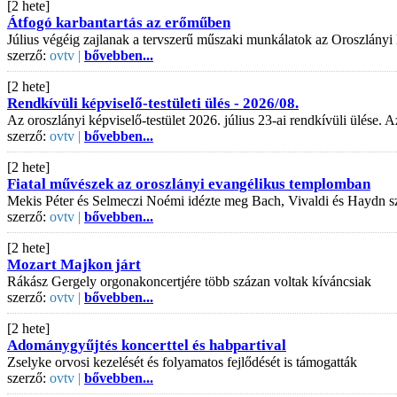
[2 hete]
Átfogó karbantartás az erőműben
Július végéig zajlanak a tervszerű műszaki munkálatok az Oroszlányi
szerző:
ovtv |
bővebben...
[2 hete]
Rendkívüli képviselő-testületi ülés - 2026/08.
Az oroszlányi képviselő-testület 2026. július 23-ai rendkívüli ülése
szerző:
ovtv |
bővebben...
[2 hete]
Fiatal művészek az oroszlányi evangélikus templomban
Mekis Péter és Selmeczi Noémi idézte meg Bach, Vivaldi és Haydn s
szerző:
ovtv |
bővebben...
[2 hete]
Mozart Majkon járt
Rákász Gergely orgonakoncertjére több százan voltak kíváncsiak
szerző:
ovtv |
bővebben...
[2 hete]
Adománygyűjtés koncerttel és habpartival
Zselyke orvosi kezelését és folyamatos fejlődését is támogatták
szerző:
ovtv |
bővebben...