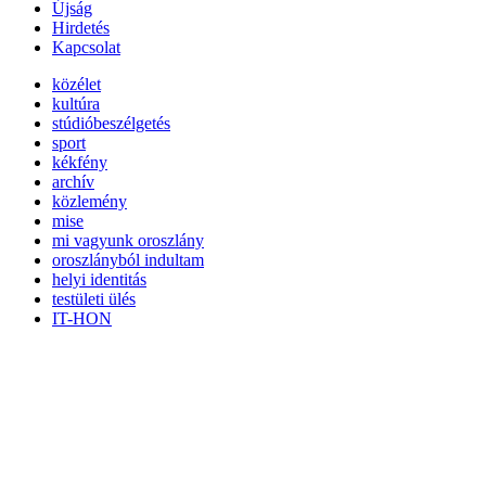
Újság
Hirdetés
Kapcsolat
közélet
kultúra
stúdióbeszélgetés
sport
kékfény
archív
közlemény
mise
mi vagyunk oroszlány
oroszlányból indultam
helyi identitás
testületi ülés
IT-HON