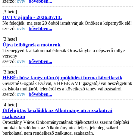
szerző:
ovtv |
bővebben...
[3 hete]
OVTV ajánló - 2026.07.13.
Ne feledjék, ma este 20 órától ismét várjuk Önöket a képernyők elé!
szerző:
ovtv |
bővebben...
[3 hete]
Újra felbőgnek a motorok
Tizenegyedik alkalommal érkezik Oroszlányba a népszerű rallye
verseny
szerző:
ovtv |
bővebben...
[3 hete]
HÉBÉ: húsz tanév után új működési forma következik
Geisztné Gogolák Évával, a HÉBÉ AMI igazgatójával beszélgetünk
az iskola múltjáról, jelenéről és a következő tanév változásairól.
szerző:
ovtv |
bővebben...
[4 hete]
Útfelújítás kezdődik az Alkotmány utca zsákutcai
szakaszán
Oroszlány Város Önkormányzatának tájékoztatása szerint útépítési
munkák kezdődnek az Alkotmány utca teljes, jelenleg szilárd
burkolattal nem rendelkező zsákutcai szakaszán.