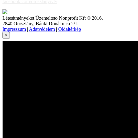
facebook.com/oroszlanyivtv
Létesítményeket Üzemeltető Nonprofit Kft © 2016.
2840 Oroszlány, Bánki Donát utca 2/J.
Impresszum
|
Adatvédelem
|
Oldaltérkép
×