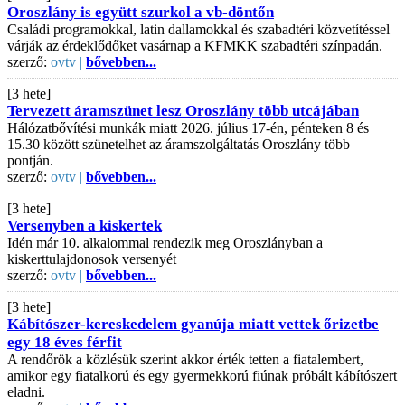
Oroszlány is együtt szurkol a vb-döntőn
Családi programokkal, latin dallamokkal és szabadtéri közvetítéssel
várják az érdeklődőket vasárnap a KFMKK szabadtéri színpadán.
szerző:
ovtv |
bővebben...
[3 hete]
Tervezett áramszünet lesz Oroszlány több utcájában
Hálózatbővítési munkák miatt 2026. július 17-én, pénteken 8 és
15.30 között szünetelhet az áramszolgáltatás Oroszlány több
pontján.
szerző:
ovtv |
bővebben...
[3 hete]
Versenyben a kiskertek
Idén már 10. alkalommal rendezik meg Oroszlányban a
kiskerttulajdonosok versenyét
szerző:
ovtv |
bővebben...
[3 hete]
Kábítószer-kereskedelem gyanúja miatt vettek őrizetbe
egy 18 éves férfit
A rendőrök a közlésük szerint akkor érték tetten a fiatalembert,
amikor egy fiatalkorú és egy gyermekkorú fiúnak próbált kábítószert
eladni.