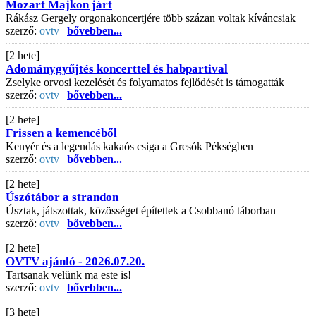
Mozart Majkon járt
Rákász Gergely orgonakoncertjére több százan voltak kíváncsiak
szerző:
ovtv |
bővebben...
[2 hete]
Adománygyűjtés koncerttel és habpartival
Zselyke orvosi kezelését és folyamatos fejlődését is támogatták
szerző:
ovtv |
bővebben...
[2 hete]
Frissen a kemencéből
Kenyér és a legendás kakaós csiga a Gresók Pékségben
szerző:
ovtv |
bővebben...
[2 hete]
Úszótábor a strandon
Úsztak, játszottak, közösséget építettek a Csobbanó táborban
szerző:
ovtv |
bővebben...
[2 hete]
OVTV ajánló - 2026.07.20.
Tartsanak velünk ma este is!
szerző:
ovtv |
bővebben...
[3 hete]