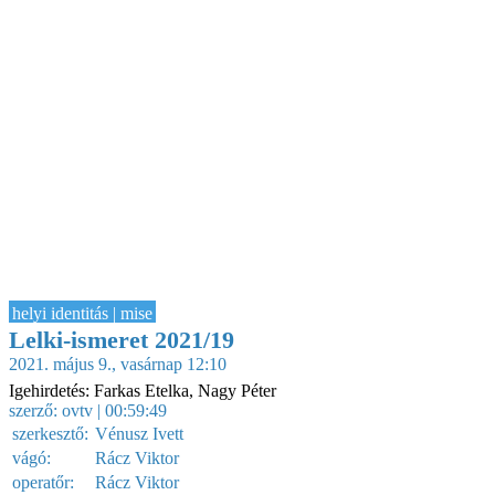
helyi identitás | mise
Lelki-ismeret 2021/19
2021. május 9., vasárnap 12:10
Igehirdetés: Farkas Etelka, Nagy Péter
szerző:
ovtv
| 00:59:49
szerkesztő:
Vénusz Ivett
vágó:
Rácz Viktor
operatőr:
Rácz Viktor