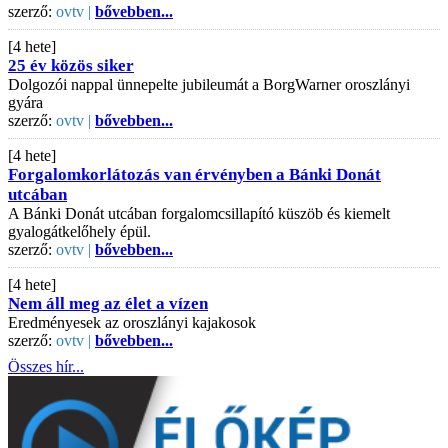
szerző:
ovtv |
bővebben...
[4 hete]
25 év közös siker
Dolgozói nappal ünnepelte jubileumát a BorgWarner oroszlányi
gyára
szerző:
ovtv |
bővebben...
[4 hete]
Forgalomkorlátozás van érvényben a Bánki Donát
utcában
A Bánki Donát utcában forgalomcsillapító küszöb és kiemelt
gyalogátkelőhely épül.
szerző:
ovtv |
bővebben...
[4 hete]
Nem áll meg az élet a vízen
Eredményesek az oroszlányi kajakosok
szerző:
ovtv |
bővebben...
Összes hír...