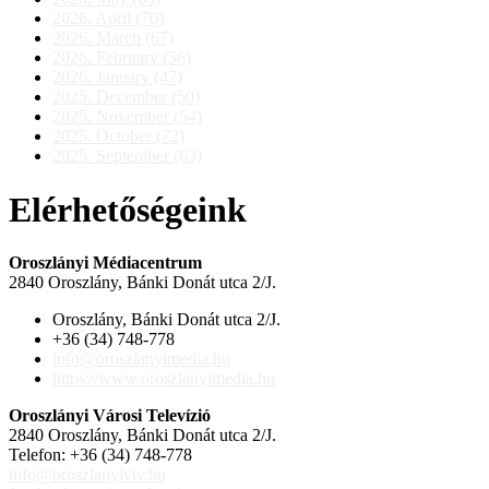
2026. April (70)
2026. March (67)
2026. February (56)
2026. January (47)
2025. December (50)
2025. November (54)
2025. October (72)
2025. September (63)
Elérhetőségeink
Oroszlányi Médiacentrum
2840 Oroszlány, Bánki Donát utca 2/J.
Oroszlány, Bánki Donát utca 2/J.
+36 (34) 748-778
info@oroszlanyimedia.hu
https://www.oroszlanyimedia.hu
Oroszlányi Városi Televízió
2840 Oroszlány, Bánki Donát utca 2/J.
Telefon: +36 (34) 748-778
info@oroszlanyivtv.hu