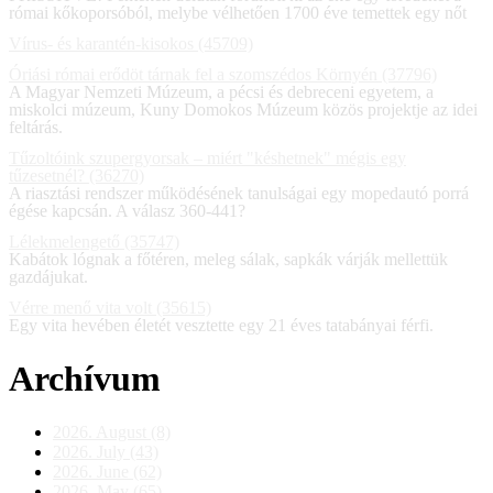
római kőkoporsóból, melybe vélhetően 1700 éve temettek egy nőt
Vírus- és karantén-kisokos (45709)
Óriási római erődöt tárnak fel a szomszédos Környén (37796)
A Magyar Nemzeti Múzeum, a pécsi és debreceni egyetem, a
miskolci múzeum, Kuny Domokos Múzeum közös projektje az idei
feltárás.
Tűzoltóink szupergyorsak – miért "késhetnek" mégis egy
tűzesetnél? (36270)
A riasztási rendszer működésének tanulságai egy mopedautó porrá
égése kapcsán. A válasz 360-441?
Lélekmelengető (35747)
Kabátok lógnak a főtéren, meleg sálak, sapkák várják mellettük
gazdájukat.
Vérre menő vita volt (35615)
Egy vita hevében életét vesztette egy 21 éves tatabányai férfi.
Archívum
2026. August (8)
2026. July (43)
2026. June (62)
2026. May (65)