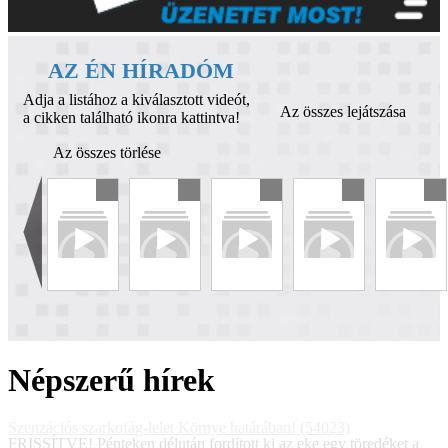
AZ ÉN HÍRADÓM
Adja a listához a kiválasztott videót,
Az összes lejátszása
a cikken található ikonra kattintva!
Az összes törlése
Népszerű hírek
Szenzációs szarkofág-lelet Környe határában! (54023)
FRISSÍTVE! Pénteken délután fordított ki az eke egy töredéket a