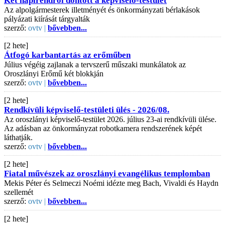
Két napirendről döntött a képviselő-testület
Az alpolgármesterek illetményét és önkormányzati bérlakások
pályázati kiírását tárgyalták
szerző:
ovtv |
bővebben...
[2 hete]
Átfogó karbantartás az erőműben
Július végéig zajlanak a tervszerű műszaki munkálatok az
Oroszlányi Erőmű két blokkján
szerző:
ovtv |
bővebben...
[2 hete]
Rendkívüli képviselő-testületi ülés - 2026/08.
Az oroszlányi képviselő-testület 2026. július 23-ai rendkívüli ülése.
Az adásban az önkormányzat robotkamera rendszerének képét
láthatják.
szerző:
ovtv |
bővebben...
[2 hete]
Fiatal művészek az oroszlányi evangélikus templomban
Mekis Péter és Selmeczi Noémi idézte meg Bach, Vivaldi és Haydn
szellemét
szerző:
ovtv |
bővebben...
[2 hete]