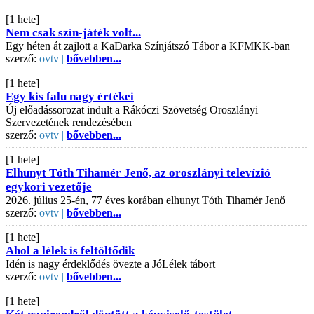
[1 hete]
Nem csak szín-játék volt...
Egy héten át zajlott a KaDarka Színjátszó Tábor a KFMKK-ban
szerző:
ovtv |
bővebben...
[1 hete]
Egy kis falu nagy értékei
Új előadássorozat indult a Rákóczi Szövetség Oroszlányi
Szervezetének rendezésében
szerző:
ovtv |
bővebben...
[1 hete]
Elhunyt Tóth Tihamér Jenő, az oroszlányi televízió
egykori vezetője
2026. július 25-én, 77 éves korában elhunyt Tóth Tihamér Jenő
szerző:
ovtv |
bővebben...
[1 hete]
Ahol a lélek is feltöltődik
Idén is nagy érdeklődés övezte a JóLélek tábort
szerző:
ovtv |
bővebben...
[1 hete]