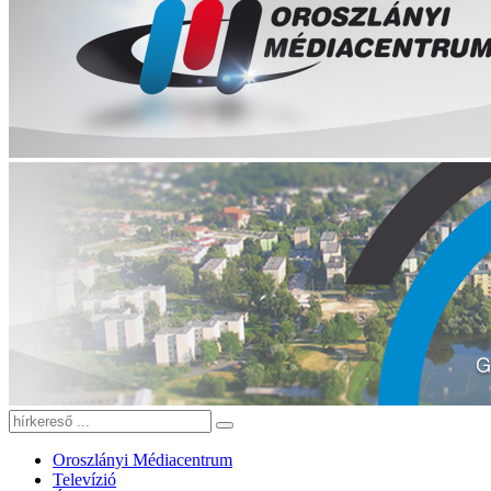
Oroszlányi Médiacentrum
Televízió