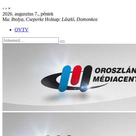
‹
›
×
2026. augusztus 7., péntek
Ma:
Ibolya
,
Cseperke
Holnap:
László
,
Domonkos
OVTV