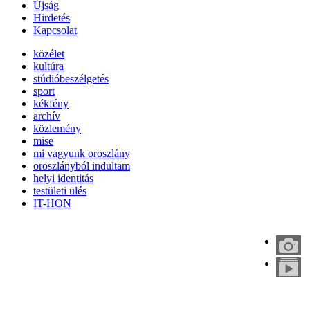
Újság
Hirdetés
Kapcsolat
közélet
kultúra
stúdióbeszélgetés
sport
kékfény
archív
közlemény
mise
mi vagyunk oroszlány
oroszlányból indultam
helyi identitás
testületi ülés
IT-HON