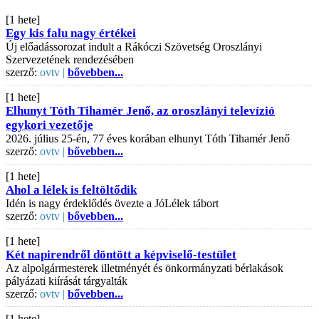
[1 hete]
Egy kis falu nagy értékei
Új előadássorozat indult a Rákóczi Szövetség Oroszlányi
Szervezetének rendezésében
szerző:
ovtv |
bővebben...
[1 hete]
Elhunyt Tóth Tihamér Jenő, az oroszlányi televízió
egykori vezetője
2026. július 25-én, 77 éves korában elhunyt Tóth Tihamér Jenő
szerző:
ovtv |
bővebben...
[1 hete]
Ahol a lélek is feltöltődik
Idén is nagy érdeklődés övezte a JóLélek tábort
szerző:
ovtv |
bővebben...
[1 hete]
Két napirendről döntött a képviselő-testület
Az alpolgármesterek illetményét és önkormányzati bérlakások
pályázati kiírását tárgyalták
szerző:
ovtv |
bővebben...
[1 hete]