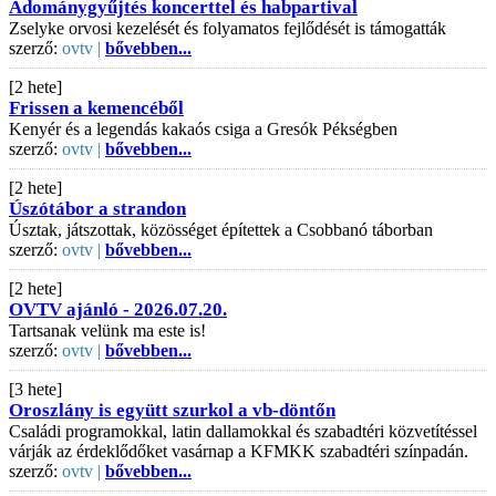
Adománygyűjtés koncerttel és habpartival
Zselyke orvosi kezelését és folyamatos fejlődését is támogatták
szerző:
ovtv |
bővebben...
[2 hete]
Frissen a kemencéből
Kenyér és a legendás kakaós csiga a Gresók Pékségben
szerző:
ovtv |
bővebben...
[2 hete]
Úszótábor a strandon
Úsztak, játszottak, közösséget építettek a Csobbanó táborban
szerző:
ovtv |
bővebben...
[2 hete]
OVTV ajánló - 2026.07.20.
Tartsanak velünk ma este is!
szerző:
ovtv |
bővebben...
[3 hete]
Oroszlány is együtt szurkol a vb-döntőn
Családi programokkal, latin dallamokkal és szabadtéri közvetítéssel
várják az érdeklődőket vasárnap a KFMKK szabadtéri színpadán.
szerző:
ovtv |
bővebben...