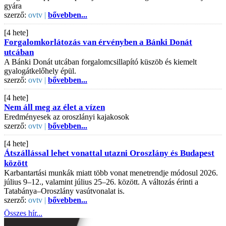
gyára
szerző:
ovtv |
bővebben...
[4 hete]
Forgalomkorlátozás van érvényben a Bánki Donát
utcában
A Bánki Donát utcában forgalomcsillapító küszöb és kiemelt
gyalogátkelőhely épül.
szerző:
ovtv |
bővebben...
[4 hete]
Nem áll meg az élet a vízen
Eredményesek az oroszlányi kajakosok
szerző:
ovtv |
bővebben...
[4 hete]
Átszállással lehet vonattal utazni Oroszlány és Budapest
között
Karbantartási munkák miatt több vonat menetrendje módosul 2026.
július 9–12., valamint július 25–26. között. A változás érinti a
Tatabánya–Oroszlány vasútvonalat is.
szerző:
ovtv |
bővebben...
Összes hír...