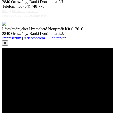
2840 Oroszlány, Bánki Donát utca 2/J.
Telefon: +36 (34) 748-778
info@oroszlanyivtv.hu
facebook.com/oroszlanyivtv
Létesítményeket Üzemeltető Nonprofit Kft © 2016.
2840 Oroszlány, Bánki Donát utca 2/J.
Impresszum
|
Adatvédelem
|
Oldaltérkép
×