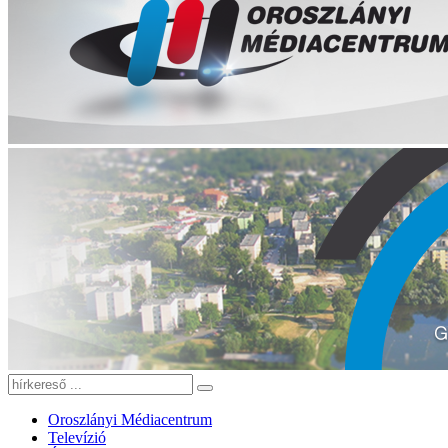
Oroszlányi Médiacentrum
Televízió