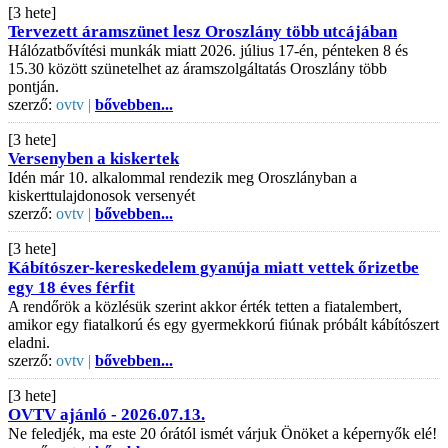
[3 hete]
Tervezett áramszünet lesz Oroszlány több utcájában
Hálózatbővítési munkák miatt 2026. július 17-én, pénteken 8 és
15.30 között szünetelhet az áramszolgáltatás Oroszlány több
pontján.
szerző:
ovtv |
bővebben...
[3 hete]
Versenyben a kiskertek
Idén már 10. alkalommal rendezik meg Oroszlányban a
kiskerttulajdonosok versenyét
szerző:
ovtv |
bővebben...
[3 hete]
Kábítószer-kereskedelem gyanúja miatt vettek őrizetbe
egy 18 éves férfit
A rendőrök a közlésük szerint akkor érték tetten a fiatalembert,
amikor egy fiatalkorú és egy gyermekkorú fiúnak próbált kábítószert
eladni.
szerző:
ovtv |
bővebben...
[3 hete]
OVTV ajánló - 2026.07.13.
Ne feledjék, ma este 20 órától ismét várjuk Önöket a képernyők elé!