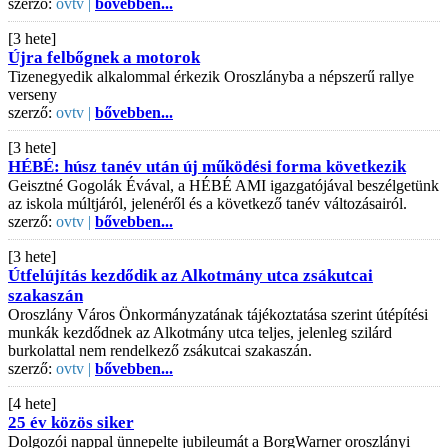
szerző:
ovtv |
bővebben...
[3 hete]
Újra felbőgnek a motorok
Tizenegyedik alkalommal érkezik Oroszlányba a népszerű rallye
verseny
szerző:
ovtv |
bővebben...
[3 hete]
HÉBÉ: húsz tanév után új működési forma következik
Geisztné Gogolák Évával, a HÉBÉ AMI igazgatójával beszélgetünk
az iskola múltjáról, jelenéről és a következő tanév változásairól.
szerző:
ovtv |
bővebben...
[3 hete]
Útfelújítás kezdődik az Alkotmány utca zsákutcai
szakaszán
Oroszlány Város Önkormányzatának tájékoztatása szerint útépítési
munkák kezdődnek az Alkotmány utca teljes, jelenleg szilárd
burkolattal nem rendelkező zsákutcai szakaszán.
szerző:
ovtv |
bővebben...
[4 hete]
25 év közös siker
Dolgozói nappal ünnepelte jubileumát a BorgWarner oroszlányi