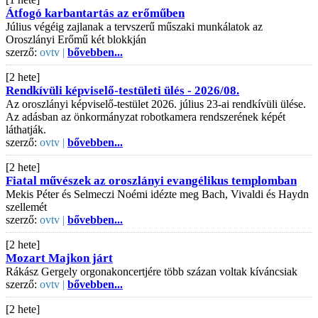
Átfogó karbantartás az erőműben
Július végéig zajlanak a tervszerű műszaki munkálatok az
Oroszlányi Erőmű két blokkján
szerző:
ovtv |
bővebben...
[2 hete]
Rendkívüli képviselő-testületi ülés - 2026/08.
Az oroszlányi képviselő-testület 2026. július 23-ai rendkívüli ülése.
Az adásban az önkormányzat robotkamera rendszerének képét
láthatják.
szerző:
ovtv |
bővebben...
[2 hete]
Fiatal művészek az oroszlányi evangélikus templomban
Mekis Péter és Selmeczi Noémi idézte meg Bach, Vivaldi és Haydn
szellemét
szerző:
ovtv |
bővebben...
[2 hete]
Mozart Majkon járt
Rákász Gergely orgonakoncertjére több százan voltak kíváncsiak
szerző:
ovtv |
bővebben...
[2 hete]