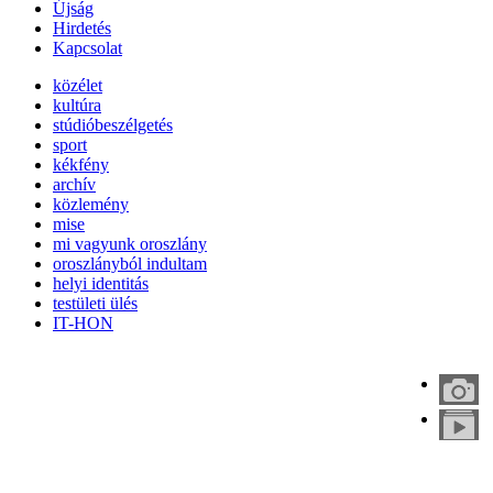
Újság
Hirdetés
Kapcsolat
közélet
kultúra
stúdióbeszélgetés
sport
kékfény
archív
közlemény
mise
mi vagyunk oroszlány
oroszlányból indultam
helyi identitás
testületi ülés
IT-HON