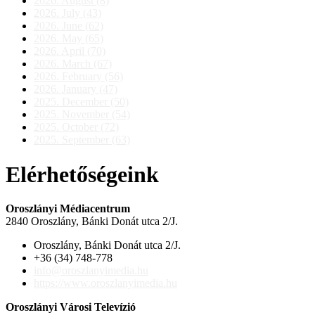
2026. August (8)
2026. July (43)
2026. June (62)
2026. May (65)
2026. April (70)
2026. March (67)
2026. February (56)
2026. January (47)
2025. December (50)
2025. November (54)
2025. October (72)
2025. September (63)
Elérhetőségeink
Oroszlányi Médiacentrum
2840 Oroszlány, Bánki Donát utca 2/J.
Oroszlány, Bánki Donát utca 2/J.
+36 (34) 748-778
info@oroszlanyimedia.hu
https://www.oroszlanyimedia.hu
Oroszlányi Városi Televízió