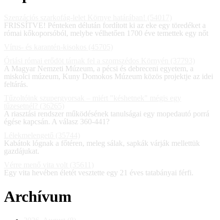
Szenzációs szarkofág-lelet Környe határában! (54017)
FRISSÍTVE! Pénteken délután fordított ki az eke egy töredéket a
római kőkoporsóból, melybe vélhetően 1700 éve temettek egy nőt
Vírus- és karantén-kisokos (45705)
Óriási római erődöt tárnak fel a szomszédos Környén (37793)
A Magyar Nemzeti Múzeum, a pécsi és debreceni egyetem, a
miskolci múzeum, Kuny Domokos Múzeum közös projektje az idei
feltárás.
Tűzoltóink szupergyorsak – miért "késhetnek" mégis egy
tűzesetnél? (36265)
A riasztási rendszer működésének tanulságai egy mopedautó porrá
égése kapcsán. A válasz 360-441?
Lélekmelengető (35744)
Kabátok lógnak a főtéren, meleg sálak, sapkák várják mellettük
gazdájukat.
Vérre menő vita volt (35611)
Egy vita hevében életét vesztette egy 21 éves tatabányai férfi.
Archívum