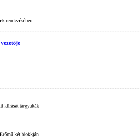
nek rendezésében
 vezetője
 kiírását tárgyalták
 Erőmű két blokkján