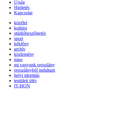
Újság
Hirdetés
Kapcsolat
közélet
kultúra
stúdióbeszélgetés
sport
kékfény
archív
közlemény
mise
mi vagyunk oroszlány
oroszlányból indultam
helyi identitás
testületi ülés
IT-HON