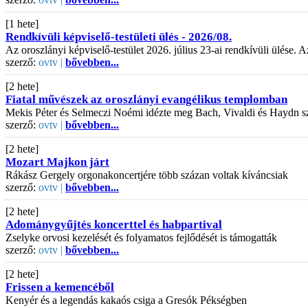
[1 hete]
Rendkívüli képviselő-testületi ülés - 2026/08.
Az oroszlányi képviselő-testület 2026. július 23-ai rendkívüli ülése
szerző:
ovtv |
bővebben...
[2 hete]
Fiatal művészek az oroszlányi evangélikus templomban
Mekis Péter és Selmeczi Noémi idézte meg Bach, Vivaldi és Haydn s
szerző:
ovtv |
bővebben...
[2 hete]
Mozart Majkon járt
Rákász Gergely orgonakoncertjére több százan voltak kíváncsiak
szerző:
ovtv |
bővebben...
[2 hete]
Adománygyűjtés koncerttel és habpartival
Zselyke orvosi kezelését és folyamatos fejlődését is támogatták
szerző:
ovtv |
bővebben...
[2 hete]
Frissen a kemencéből
Kenyér és a legendás kakaós csiga a Gresók Pékségben