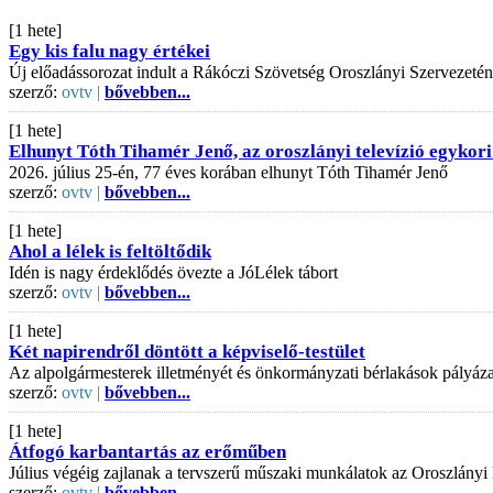
[1 hete]
Egy kis falu nagy értékei
Új előadássorozat indult a Rákóczi Szövetség Oroszlányi Szervezeté
szerző:
ovtv |
bővebben...
[1 hete]
Elhunyt Tóth Tihamér Jenő, az oroszlányi televízió egykori
2026. július 25-én, 77 éves korában elhunyt Tóth Tihamér Jenő
szerző:
ovtv |
bővebben...
[1 hete]
Ahol a lélek is feltöltődik
Idén is nagy érdeklődés övezte a JóLélek tábort
szerző:
ovtv |
bővebben...
[1 hete]
Két napirendről döntött a képviselő-testület
Az alpolgármesterek illetményét és önkormányzati bérlakások pályázati
szerző:
ovtv |
bővebben...
[1 hete]
Átfogó karbantartás az erőműben
Július végéig zajlanak a tervszerű műszaki munkálatok az Oroszlányi
szerző:
ovtv |
bővebben...