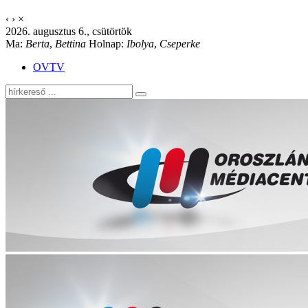
‹
›
×
2026. augusztus 6., csütörtök
Ma:
Berta
,
Bettina
Holnap:
Ibolya
,
Cseperke
OVTV