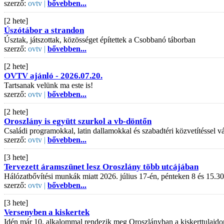
szerző:
ovtv |
bővebben...
[2 hete]
Úszótábor a strandon
Úsztak, játszottak, közösséget építettek a Csobbanó táborban
szerző:
ovtv |
bővebben...
[2 hete]
OVTV ajánló - 2026.07.20.
Tartsanak velünk ma este is!
szerző:
ovtv |
bővebben...
[2 hete]
Oroszlány is együtt szurkol a vb-döntőn
Családi programokkal, latin dallamokkal és szabadtéri közvetítéssel
szerző:
ovtv |
bővebben...
[3 hete]
Tervezett áramszünet lesz Oroszlány több utcájában
Hálózatbővítési munkák miatt 2026. július 17-én, pénteken 8 és 15.30
szerző:
ovtv |
bővebben...
[3 hete]
Versenyben a kiskertek
Idén már 10. alkalommal rendezik meg Oroszlányban a kiskerttulajdo