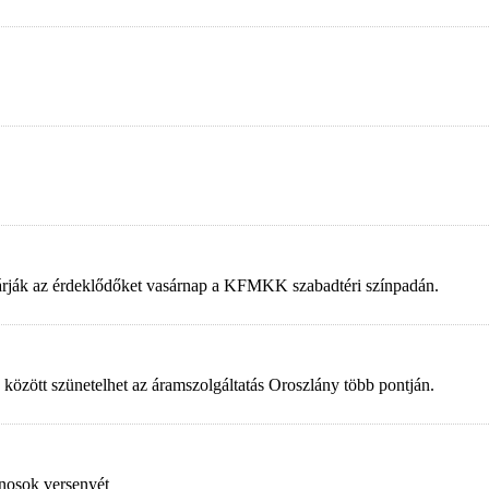
 várják az érdeklődőket vasárnap a KFMKK szabadtéri színpadán.
 között szünetelhet az áramszolgáltatás Oroszlány több pontján.
nosok versenyét