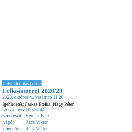
helyi identitás | mise
Lelki-ismeret 2020/29
2020. október 4., vasárnap 11:20
Igehirdetés: Farkas Etelka, Nagy Péter
szerző:
ovtv
| 00:54:44
szerkesztő:
Vénusz Ivett
vágó:
Rácz Viktor
operatőr:
Rácz Viktor