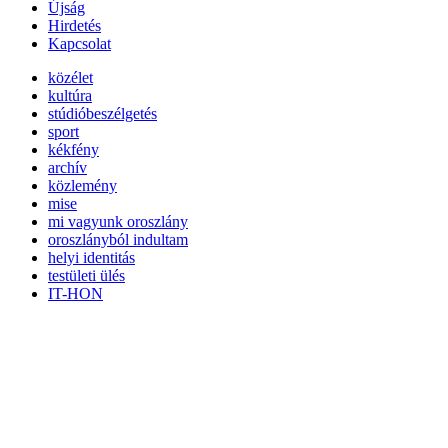
Újság
Hirdetés
Kapcsolat
közélet
kultúra
stúdióbeszélgetés
sport
kékfény
archív
közlemény
mise
mi vagyunk oroszlány
oroszlányból indultam
helyi identitás
testületi ülés
IT-HON