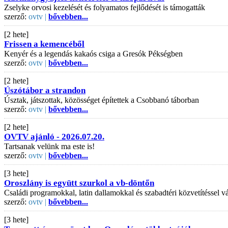
Zselyke orvosi kezelését és folyamatos fejlődését is támogatták
szerző:
ovtv |
bővebben...
[2 hete]
Frissen a kemencéből
Kenyér és a legendás kakaós csiga a Gresók Pékségben
szerző:
ovtv |
bővebben...
[2 hete]
Úszótábor a strandon
Úsztak, játszottak, közösséget építettek a Csobbanó táborban
szerző:
ovtv |
bővebben...
[2 hete]
OVTV ajánló - 2026.07.20.
Tartsanak velünk ma este is!
szerző:
ovtv |
bővebben...
[3 hete]
Oroszlány is együtt szurkol a vb-döntőn
Családi programokkal, latin dallamokkal és szabadtéri közvetítéssel
szerző:
ovtv |
bővebben...
[3 hete]