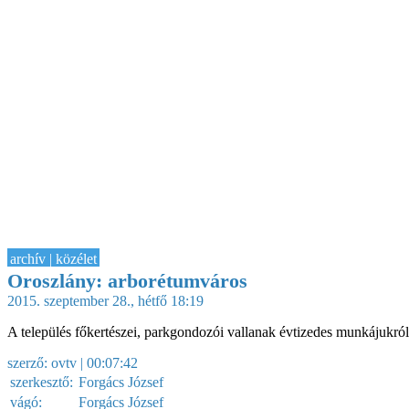
archív | közélet
Oroszlány: arborétumváros
2015. szeptember 28., hétfő 18:19
A település főkertészei, parkgondozói vallanak évtizedes munkájukró
szerző:
ovtv
| 00:07:42
szerkesztő:
Forgács József
vágó:
Forgács József