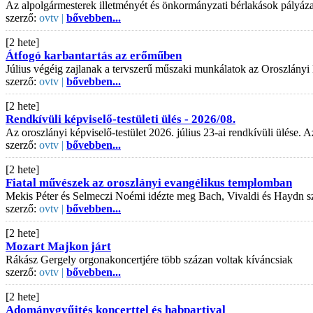
Az alpolgármesterek illetményét és önkormányzati bérlakások pályázati
szerző:
ovtv |
bővebben...
[2 hete]
Átfogó karbantartás az erőműben
Július végéig zajlanak a tervszerű műszaki munkálatok az Oroszlányi
szerző:
ovtv |
bővebben...
[2 hete]
Rendkívüli képviselő-testületi ülés - 2026/08.
Az oroszlányi képviselő-testület 2026. július 23-ai rendkívüli ülése
szerző:
ovtv |
bővebben...
[2 hete]
Fiatal művészek az oroszlányi evangélikus templomban
Mekis Péter és Selmeczi Noémi idézte meg Bach, Vivaldi és Haydn s
szerző:
ovtv |
bővebben...
[2 hete]
Mozart Majkon járt
Rákász Gergely orgonakoncertjére több százan voltak kíváncsiak
szerző:
ovtv |
bővebben...
[2 hete]
Adománygyűjtés koncerttel és habpartival