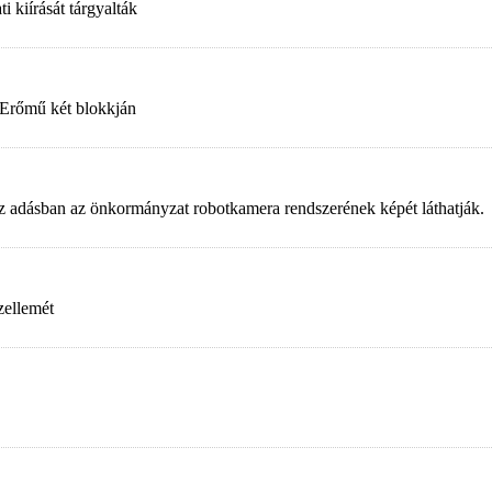
 kiírását tárgyalták
 Erőmű két blokkján
. Az adásban az önkormányzat robotkamera rendszerének képét láthatják.
zellemét