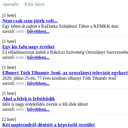
operatőr:
Klitz János
[1 hete]
Nem csak szín-játék volt...
Egy héten át zajlott a KaDarka Színjátszó Tábor a KFMKK-ban
szerző:
ovtv |
bővebben...
[1 hete]
Egy kis falu nagy értékei
Új előadássorozat indult a Rákóczi Szövetség Oroszlányi Szervezeté
szerző:
ovtv |
bővebben...
[1 hete]
Elhunyt Tóth Tihamér Jenő, az oroszlányi televízió egykori
2026. július 25-én, 77 éves korában elhunyt Tóth Tihamér Jenő
szerző:
ovtv |
bővebben...
[1 hete]
Ahol a lélek is feltöltődik
Idén is nagy érdeklődés övezte a JóLélek tábort
szerző:
ovtv |
bővebben...
[2 hete]
Két napirendről döntött a képviselő-testület