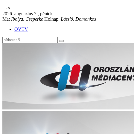
‹
›
×
2026. augusztus 7., péntek
Ma:
Ibolya
,
Cseperke
Holnap:
László
,
Domonkos
OVTV