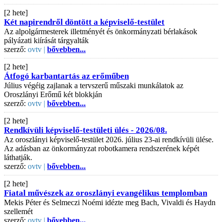
[2 hete]
Két napirendről döntött a képviselő-testület
Az alpolgármesterek illetményét és önkormányzati bérlakások
pályázati kiírását tárgyalták
szerző:
ovtv |
bővebben...
[2 hete]
Átfogó karbantartás az erőműben
Július végéig zajlanak a tervszerű műszaki munkálatok az
Oroszlányi Erőmű két blokkján
szerző:
ovtv |
bővebben...
[2 hete]
Rendkívüli képviselő-testületi ülés - 2026/08.
Az oroszlányi képviselő-testület 2026. július 23-ai rendkívüli ülése.
Az adásban az önkormányzat robotkamera rendszerének képét
láthatják.
szerző:
ovtv |
bővebben...
[2 hete]
Fiatal művészek az oroszlányi evangélikus templomban
Mekis Péter és Selmeczi Noémi idézte meg Bach, Vivaldi és Haydn
szellemét
szerző:
ovtv |
bővebben...