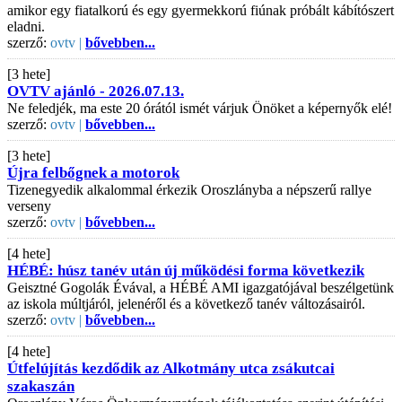
amikor egy fiatalkorú és egy gyermekkorú fiúnak próbált kábítószert
eladni.
szerző:
ovtv |
bővebben...
[3 hete]
OVTV ajánló - 2026.07.13.
Ne feledjék, ma este 20 órától ismét várjuk Önöket a képernyők elé!
szerző:
ovtv |
bővebben...
[3 hete]
Újra felbőgnek a motorok
Tizenegyedik alkalommal érkezik Oroszlányba a népszerű rallye
verseny
szerző:
ovtv |
bővebben...
[4 hete]
HÉBÉ: húsz tanév után új működési forma következik
Geisztné Gogolák Évával, a HÉBÉ AMI igazgatójával beszélgetünk
az iskola múltjáról, jelenéről és a következő tanév változásairól.
szerző:
ovtv |
bővebben...
[4 hete]
Útfelújítás kezdődik az Alkotmány utca zsákutcai
szakaszán