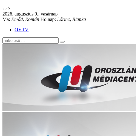
‹
›
×
2026. augusztus 9., vasárnap
Ma:
Emőd
,
Román
Holnap:
Lőrinc
,
Blanka
OVTV