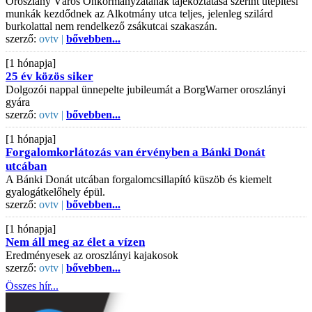
Oroszlány Város Önkormányzatának tájékoztatása szerint útépítési
munkák kezdődnek az Alkotmány utca teljes, jelenleg szilárd
burkolattal nem rendelkező zsákutcai szakaszán.
szerző:
ovtv |
bővebben...
[1 hónapja]
25 év közös siker
Dolgozói nappal ünnepelte jubileumát a BorgWarner oroszlányi
gyára
szerző:
ovtv |
bővebben...
[1 hónapja]
Forgalomkorlátozás van érvényben a Bánki Donát
utcában
A Bánki Donát utcában forgalomcsillapító küszöb és kiemelt
gyalogátkelőhely épül.
szerző:
ovtv |
bővebben...
[1 hónapja]
Nem áll meg az élet a vízen
Eredményesek az oroszlányi kajakosok
szerző:
ovtv |
bővebben...
Összes hír...