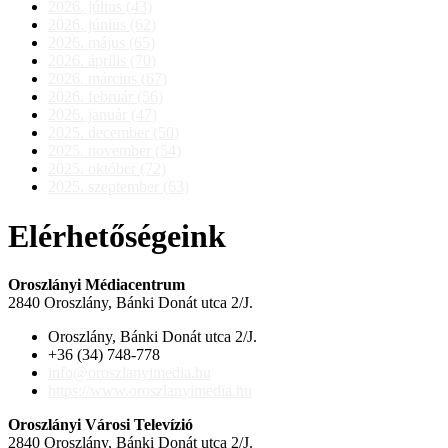
2026. július (43)
2026. június (62)
2026. május (65)
2026. április (70)
2026. március (67)
2026. február (56)
2026. január (47)
2025. december (50)
2025. november (54)
2025. október (72)
2025. szeptember (63)
Elérhetőségeink
Oroszlányi Médiacentrum
2840 Oroszlány, Bánki Donát utca 2/J.
Oroszlány, Bánki Donát utca 2/J.
+36 (34) 748-778
info@oroszlanyimedia.hu
https://www.oroszlanyimedia.hu
Oroszlányi Városi Televízió
2840 Oroszlány, Bánki Donát utca 2/J.