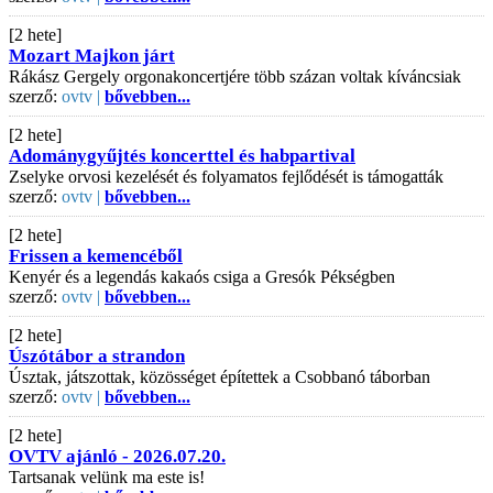
[2 hete]
Mozart Majkon járt
Rákász Gergely orgonakoncertjére több százan voltak kíváncsiak
szerző:
ovtv |
bővebben...
[2 hete]
Adománygyűjtés koncerttel és habpartival
Zselyke orvosi kezelését és folyamatos fejlődését is támogatták
szerző:
ovtv |
bővebben...
[2 hete]
Frissen a kemencéből
Kenyér és a legendás kakaós csiga a Gresók Pékségben
szerző:
ovtv |
bővebben...
[2 hete]
Úszótábor a strandon
Úsztak, játszottak, közösséget építettek a Csobbanó táborban
szerző:
ovtv |
bővebben...
[2 hete]
OVTV ajánló - 2026.07.20.
Tartsanak velünk ma este is!