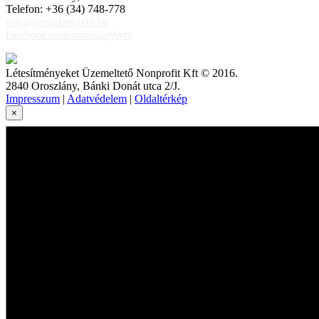
Telefon: +36 (34) 748-778
info@oroszlanyivtv.hu
facebook.com/oroszlanyivtv
Létesítményeket Üzemeltető Nonprofit Kft © 2016.
2840 Oroszlány, Bánki Donát utca 2/J.
Impresszum
|
Adatvédelem
|
Oldaltérkép
×