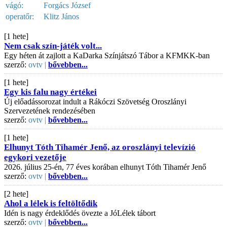
vágó:
Forgács József
operatőr:
Klitz János
[1 hete]
Nem csak szín-játék volt...
Egy héten át zajlott a KaDarka Színjátszó Tábor a KFMKK-ban
szerző:
ovtv |
bővebben...
[1 hete]
Egy kis falu nagy értékei
Új előadássorozat indult a Rákóczi Szövetség Oroszlányi
Szervezetének rendezésében
szerző:
ovtv |
bővebben...
[1 hete]
Elhunyt Tóth Tihamér Jenő, az oroszlányi televízió
egykori vezetője
2026. július 25-én, 77 éves korában elhunyt Tóth Tihamér Jenő
szerző:
ovtv |
bővebben...
[2 hete]
Ahol a lélek is feltöltődik
Idén is nagy érdeklődés övezte a JóLélek tábort
szerző:
ovtv |
bővebben...