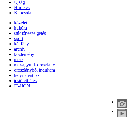
Újság
Hirdetés
Kapcsolat
közélet
kultúra
stúdióbeszélgetés
sport
kékfény
archív
közlemény
mise
mi vagyunk oroszlány
oroszlányból indultam
helyi identitás
testületi ülés
IT-HON