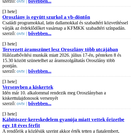
szerző:
ovtv |
bővebben...
[3 hete]
Oroszlány is együtt szurkol a vb-döntőn
Családi programokkal, latin dallamokkal és szabadtéri közvetítéssel
várják az érdeklődőket vasárnap a KFMKK szabadtéri színpadán.
szerző:
ovtv |
bővebben...
[3 hete]
Tervezett áramszünet lesz Oroszlány több utcájában
Hálózatbővítési munkák miatt 2026. július 17-én, pénteken 8 és
15.30 között szünetelhet az áramszolgáltatás Oroszlány több
pontján.
szerző:
ovtv |
bővebben...
[3 hete]
Versenyben a kiskertek
Idén már 10. alkalommal rendezik meg Oroszlányban a
kiskerttulajdonosok versenyét
szerző:
ovtv |
bővebben...
[3 hete]
Kábítószer-kereskedelem gyanúja miatt vettek őrizetbe
egy 18 éves férfit
A rendőrök a közlésük szerint akkor érték tetten a fiatalembert,