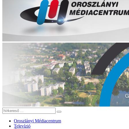
Oroszlányi Médiacentrum
Televízió