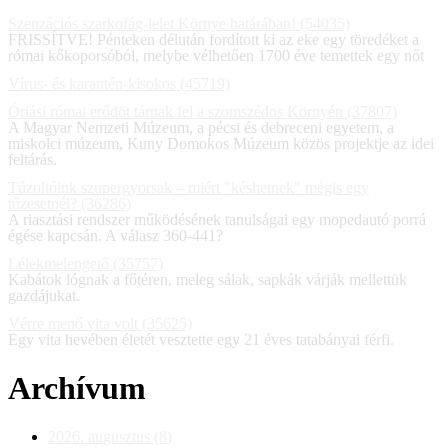
Szenzációs szarkofág-lelet Környe határában! (54035)
FRISSÍTVE! Pénteken délután fordított ki az eke egy töredéket a
római kőkoporsóból, melybe vélhetően 1700 éve temettek egy nőt
Vírus- és karantén-kisokos (45719)
Óriási római erődöt tárnak fel a szomszédos Környén (37807)
A Magyar Nemzeti Múzeum, a pécsi és debreceni egyetem, a
miskolci múzeum, Kuny Domokos Múzeum közös projektje az idei
feltárás.
Tűzoltóink szupergyorsak – miért "késhetnek" mégis egy
tűzesetnél? (36286)
A riasztási rendszer működésének tanulságai egy mopedautó porrá
égése kapcsán. A válasz 360-441?
Lélekmelengető (35757)
Kabátok lógnak a főtéren, meleg sálak, sapkák várják mellettük
gazdájukat.
Vérre menő vita volt (35625)
Egy vita hevében életét vesztette egy 21 éves tatabányai férfi.
Archívum
2026. augusztus (8)