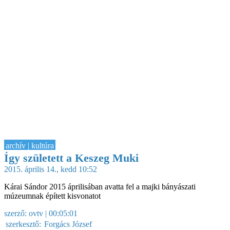
archív | kultúra
Így született a Keszeg Muki
2015. április 14., kedd 10:52
Kárai Sándor 2015 áprilisában avatta fel a majki bányászati
múzeumnak épített kisvonatot
szerző:
ovtv
| 00:05:01
szerkesztő:
Forgács József