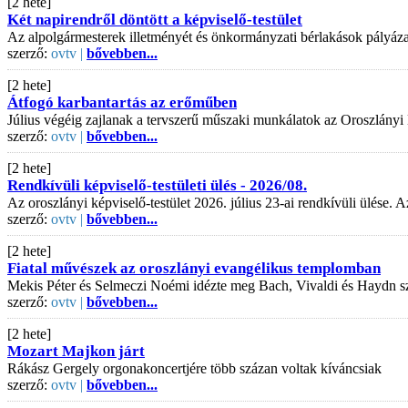
[2 hete]
Két napirendről döntött a képviselő-testület
Az alpolgármesterek illetményét és önkormányzati bérlakások pályázati
szerző:
ovtv |
bővebben...
[2 hete]
Átfogó karbantartás az erőműben
Július végéig zajlanak a tervszerű műszaki munkálatok az Oroszlányi
szerző:
ovtv |
bővebben...
[2 hete]
Rendkívüli képviselő-testületi ülés - 2026/08.
Az oroszlányi képviselő-testület 2026. július 23-ai rendkívüli ülése
szerző:
ovtv |
bővebben...
[2 hete]
Fiatal művészek az oroszlányi evangélikus templomban
Mekis Péter és Selmeczi Noémi idézte meg Bach, Vivaldi és Haydn s
szerző:
ovtv |
bővebben...
[2 hete]
Mozart Majkon járt
Rákász Gergely orgonakoncertjére több százan voltak kíváncsiak
szerző:
ovtv |
bővebben...