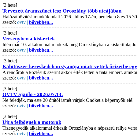
[3 hete]
Tervezett áramszünet lesz Oroszlány több utcájában
Hálózatbővítési munkák miatt 2026. július 17-én, pénteken 8 és 15.30
szerző:
ovtv |
bővebben...
[3 hete]
Versenyben a kiskertek
Idén már 10. alkalommal rendezik meg Oroszlányban a kiskerttulajdo
szerző:
ovtv |
bővebben...
[3 hete]
Kábítószer-kereskedelem gyanúja miatt vettek őrizetbe egy 
A rendőrök a közlésük szerint akkor érték tetten a fiatalembert, amiko
szerző:
ovtv |
bővebben...
[3 hete]
OVTV ajánló - 2026.07.13.
Ne feledjék, ma este 20 órától ismét várjuk Önöket a képernyők elé!
szerző:
ovtv |
bővebben...
[3 hete]
Újra felbőgnek a motorok
Tizenegyedik alkalommal érkezik Oroszlányba a népszerű rallye vers
szerző:
ovtv |
bővebben...