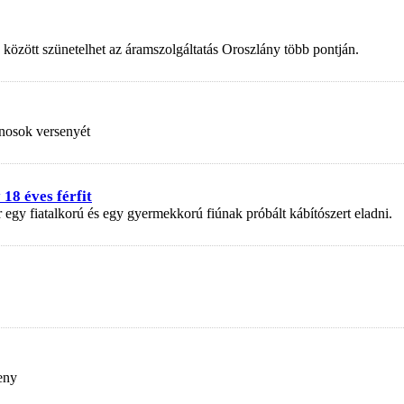
 között szünetelhet az áramszolgáltatás Oroszlány több pontján.
nosok versenyét
18 éves férfit
r egy fiatalkorú és egy gyermekkorú fiúnak próbált kábítószert eladni.
eny