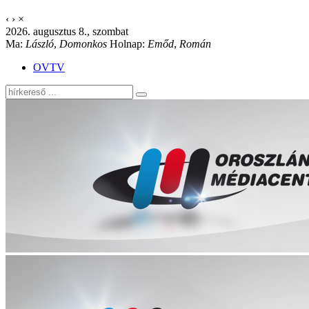
‹
›
×
2026. augusztus 8., szombat
Ma:
László
,
Domonkos
Holnap:
Emőd
,
Román
OVTV