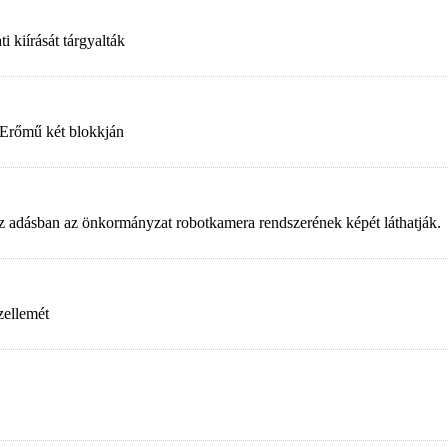
 kiírását tárgyalták
 Erőmű két blokkján
. Az adásban az önkormányzat robotkamera rendszerének képét láthatják.
zellemét