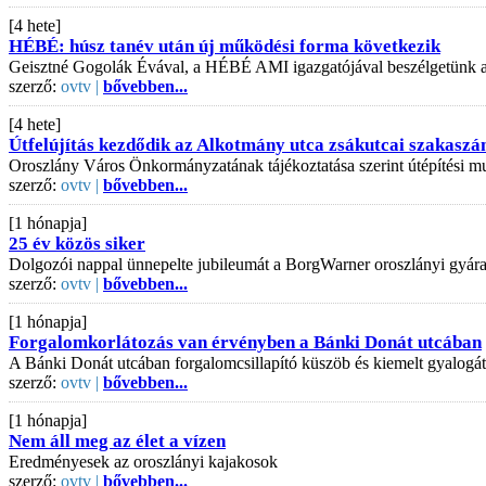
[4 hete]
HÉBÉ: húsz tanév után új működési forma következik
Geisztné Gogolák Évával, a HÉBÉ AMI igazgatójával beszélgetünk az is
szerző:
ovtv |
bővebben...
[4 hete]
Útfelújítás kezdődik az Alkotmány utca zsákutcai szakaszá
Oroszlány Város Önkormányzatának tájékoztatása szerint útépítési mu
szerző:
ovtv |
bővebben...
[1 hónapja]
25 év közös siker
Dolgozói nappal ünnepelte jubileumát a BorgWarner oroszlányi gyár
szerző:
ovtv |
bővebben...
[1 hónapja]
Forgalomkorlátozás van érvényben a Bánki Donát utcában
A Bánki Donát utcában forgalomcsillapító küszöb és kiemelt gyalogát
szerző:
ovtv |
bővebben...
[1 hónapja]
Nem áll meg az élet a vízen
Eredményesek az oroszlányi kajakosok
szerző:
ovtv |
bővebben...