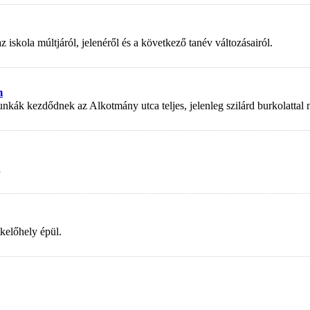
kola múltjáról, jelenéről és a következő tanév változásairól.
n
nkák kezdődnek az Alkotmány utca teljes, jelenleg szilárd burkolattal
a
kelőhely épül.