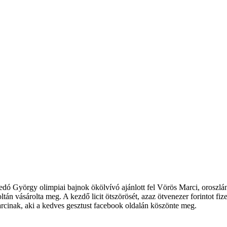
Gedó György olimpiai bajnok ökölvívó ajánlott fel Vörös Marci, oroszlá
tán vásárolta meg. A kezdő licit ötszörösét, azaz ötvenezer forintot fiz
rcinak, aki a kedves gesztust facebook oldalán köszönte meg.