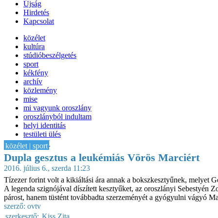
Újság
Hirdetés
Kapcsolat
közélet
kultúra
stúdióbeszélgetés
sport
kékfény
archív
közlemény
mise
mi vagyunk oroszlány
oroszlányból indultam
helyi identitás
testületi ülés
IT-HON
közélet | sport
Dupla gesztus a leukémiás Vörös Marciért
2016. július 6., szerda 11:23
Tízezer forint volt a kikiáltási ára annak a bokszkesztyűnek, melyet 
A legenda szignójával díszített kesztyűket, az oroszlányi Sebestyén Zol
párost, hanem tüstént továbbadta szerzeményét a gyógyulni vágyó Ma
szerző:
ovtv
szerkesztő:
Kiss Zita