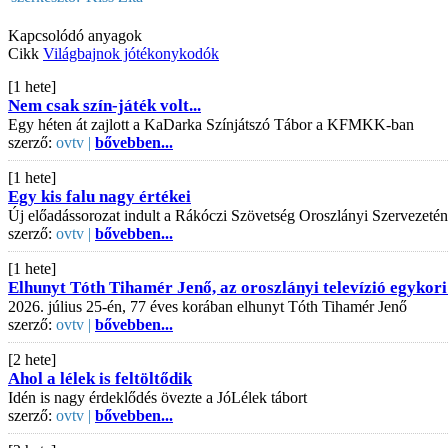
Kapcsolódó anyagok
Cikk
Világbajnok jótékonykodók
[1 hete]
Nem csak szín-játék volt...
Egy héten át zajlott a KaDarka Színjátszó Tábor a KFMKK-ban
szerző:
ovtv |
bővebben...
[1 hete]
Egy kis falu nagy értékei
Új előadássorozat indult a Rákóczi Szövetség Oroszlányi Szervezeté
szerző:
ovtv |
bővebben...
[1 hete]
Elhunyt Tóth Tihamér Jenő, az oroszlányi televízió egykori
2026. július 25-én, 77 éves korában elhunyt Tóth Tihamér Jenő
szerző:
ovtv |
bővebben...
[2 hete]
Ahol a lélek is feltöltődik
Idén is nagy érdeklődés övezte a JóLélek tábort
szerző:
ovtv |
bővebben...