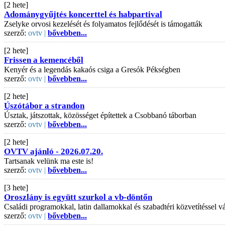
[2 hete]
Adománygyűjtés koncerttel és habpartival
Zselyke orvosi kezelését és folyamatos fejlődését is támogatták
szerző:
ovtv |
bővebben...
[2 hete]
Frissen a kemencéből
Kenyér és a legendás kakaós csiga a Gresók Pékségben
szerző:
ovtv |
bővebben...
[2 hete]
Úszótábor a strandon
Úsztak, játszottak, közösséget építettek a Csobbanó táborban
szerző:
ovtv |
bővebben...
[2 hete]
OVTV ajánló - 2026.07.20.
Tartsanak velünk ma este is!
szerző:
ovtv |
bővebben...
[3 hete]
Oroszlány is együtt szurkol a vb-döntőn
Családi programokkal, latin dallamokkal és szabadtéri közvetítéssel
szerző:
ovtv |
bővebben...