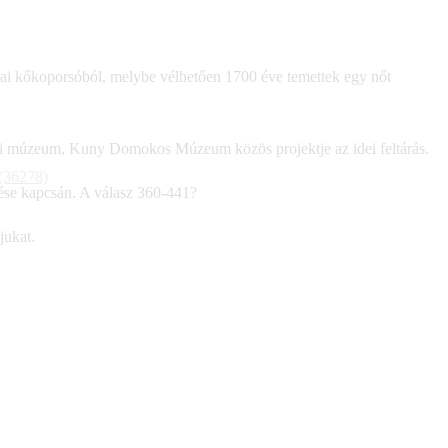
mai kőkoporsóból, melybe vélhetően 1700 éve temettek egy nőt
i múzeum, Kuny Domokos Múzeum közös projektje az idei feltárás.
 (36278)
ése kapcsán. A válasz 360-441?
jukat.