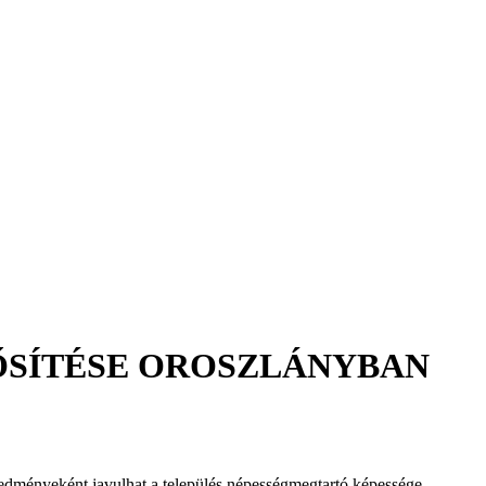
RŐSÍTÉSE OROSZLÁNYBAN
 eredményeként javulhat a település népességmegtartó képessége,