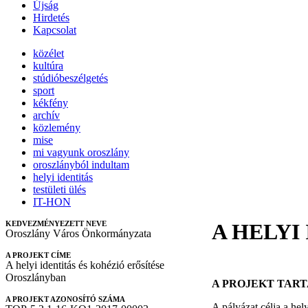
Újság
Hirdetés
Kapcsolat
közélet
kultúra
stúdióbeszélgetés
sport
kékfény
archív
közlemény
mise
mi vagyunk oroszlány
oroszlányból indultam
helyi identitás
testületi ülés
IT-HON
KEDVEZMÉNYEZETT NEVE
A HELYI
Oroszlány Város Önkormányzata
A PROJEKT CÍME
A helyi identitás és kohézió erősítése
Oroszlányban
A PROJEKT TAR
A PROJEKT AZONOSÍTÓ SZÁMA
A pályázat célja a hel