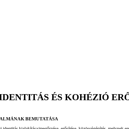
 IDENTITÁS ÉS KOHÉZIÓ E
TALMÁNAK BEMUTATÁSA
yi identitás kialakítása/megőrzése, erősítése, közösségépítés, melynek