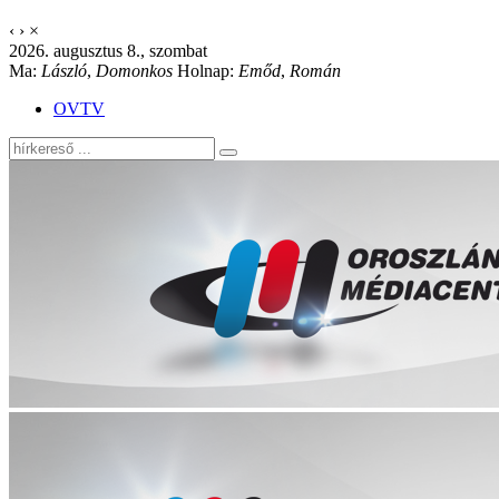
‹
›
×
2026. augusztus 8., szombat
Ma:
László
,
Domonkos
Holnap:
Emőd
,
Román
OVTV