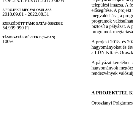
TOP-5.3.1-16-KO1-2017-00003
települési imázsa. A f
elősegítése. A projekt
A PROJEKT MEGVALÓSULÁSA
2018.09.01 - 2022.08.31
megvalósítása, a pro
programok valósulhatn
SZERZŐDÖTT TÁMOGATÁS ÖSSZEGE
biztosít a pályázat. A
54.999.990 Ft
programok megtartására
TÁMOGATÁS MÉRTÉKE (%-BAN)
100%
A projekt 2018. és 20
hagyományokat és ért
a LÜN Kft. és Orosz
A pályázat keretében 
hagyományok megőrzés
rendezvények valósul
A PROJEKTTEL 
Oroszlányi Polgármest