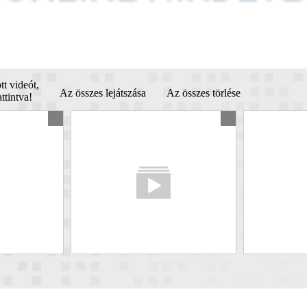
tt videót,
Az összes lejátszása
Az összes törlése
ttintva!