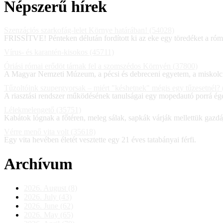
Népszerű hírek
Szenzációs szarkofág-lelet Környe határában! (54028)
FRISSÍTVE! Pénteken délután fordított ki az eke egy töredéket a ró
Vírus- és karantén-kisokos (45711)
Óriási római erődöt tárnak fel a szomszédos Környén (37800)
A Magyar Nemzeti Múzeum, a pécsi és debreceni egyetem, a miskolc
Tűzoltóink szupergyorsak – miért "késhetnek" mégis egy tűzesetnél?
A riasztási rendszer működésének tanulságai egy mopedautó porrá ég
Lélekmelengető (35751)
Kabátok lógnak a főtéren, meleg sálak, sapkák várják mellettük gazdá
Vérre menő vita volt (35618)
Egy vita hevében életét vesztette egy 21 éves tatabányai férfi.
Archívum
2026. August (8)
2026. July (43)
2026. June (62)
2026. May (65)