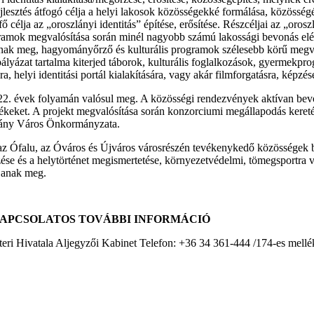
ejlesztés átfogó célja a helyi lakosok közösségekké formálása, közösség
 fő célja az „oroszlányi identitás” építése, erősítése. Részcéljai az „o
gramok megvalósítása során minél nagyobb számú lakossági bevonás elé
ak meg, hagyományőrző és kulturális programok szélesebb körű megvalós
 pályázat tartalma kiterjed táborok, kulturális foglalkozások, gyermek
, helyi identitási portál kialakítására, vagy akár filmforgatásra, képzé
22. évek folyamán valósul meg. A közösségi rendezvények aktívan bevonj
ékeket. A projekt megvalósítása során konzorciumi megállapodás ke
lány Város Önkormányzata.
az Ófalu, az Óváros és Újváros városrészén tevékenykedő közösségek be
e és a helytörténet megismertetése, környezetvédelmi, tömegsportra 
janak meg.
KAPCSOLATOS TOVÁBBI INFORMÁCIÓ
eri Hivatala Aljegyzői Kabinet Telefon: +36 34 361-444 /174-es mellé