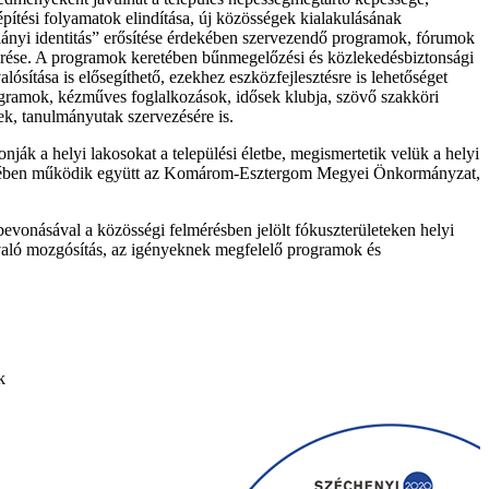
építési folyamatok elindítása, új közösségek kialakulásának
roszlányi identitás” erősítése érdekében szervezendő programok, fórumok
rése. A programok keretében bűnmegelőzési és közlekedésbiztonsági
ítása is elősegíthető, ezekhez eszközfejlesztésre is lehetőséget
programok, kézműves foglalkozások, idősek klubja, szövő szakköri
sek, tanulmányutak szervezésére is.
ák a helyi lakosokat a települési életbe, megismertetik velük a helyi
retében működik együtt az Komárom-Esztergom Megyei Önkormányzat,
vonásával a közösségi felmérésben jelölt fókuszterületeken helyi
való mozgósítás, az igényeknek megfelelő programok és
k