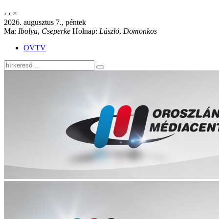
‹
›
×
2026. augusztus 7., péntek
Ma:
Ibolya
,
Cseperke
Holnap:
László
,
Domonkos
OVTV