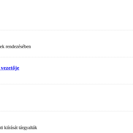
nek rendezésében
 vezetője
 kiírását tárgyalták