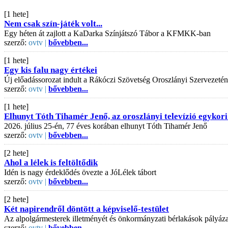
[1 hete]
Nem csak szín-játék volt...
Egy héten át zajlott a KaDarka Színjátszó Tábor a KFMKK-ban
szerző:
ovtv |
bővebben...
[1 hete]
Egy kis falu nagy értékei
Új előadássorozat indult a Rákóczi Szövetség Oroszlányi Szervezeté
szerző:
ovtv |
bővebben...
[1 hete]
Elhunyt Tóth Tihamér Jenő, az oroszlányi televízió egykori
2026. július 25-én, 77 éves korában elhunyt Tóth Tihamér Jenő
szerző:
ovtv |
bővebben...
[2 hete]
Ahol a lélek is feltöltődik
Idén is nagy érdeklődés övezte a JóLélek tábort
szerző:
ovtv |
bővebben...
[2 hete]
Két napirendről döntött a képviselő-testület
Az alpolgármesterek illetményét és önkormányzati bérlakások pályázati
szerző:
ovtv |
bővebben...