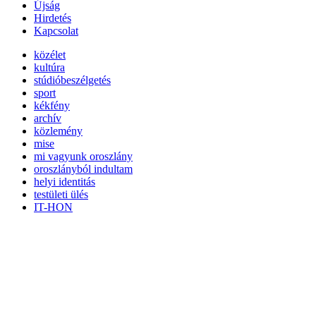
Újság
Hirdetés
Kapcsolat
közélet
kultúra
stúdióbeszélgetés
sport
kékfény
archív
közlemény
mise
mi vagyunk oroszlány
oroszlányból indultam
helyi identitás
testületi ülés
IT-HON