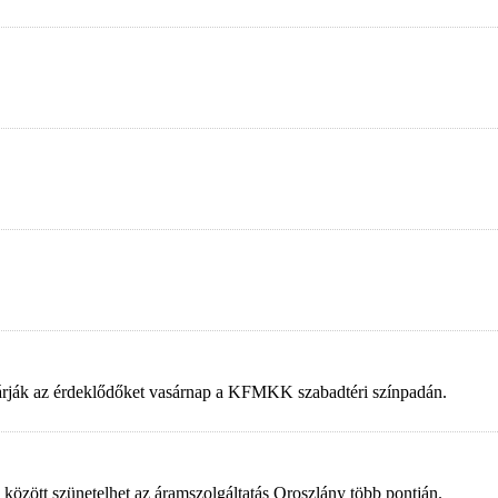
 várják az érdeklődőket vasárnap a KFMKK szabadtéri színpadán.
 között szünetelhet az áramszolgáltatás Oroszlány több pontján.