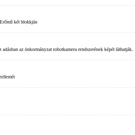
 Erőmű két blokkján
. Az adásban az önkormányzat robotkamera rendszerének képét láthatják.
zellemét