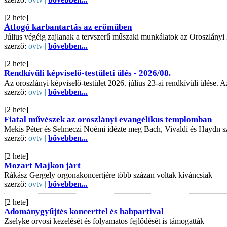
[2 hete]
Átfogó karbantartás az erőműben
Július végéig zajlanak a tervszerű műszaki munkálatok az Oroszlányi
szerző:
ovtv |
bővebben...
[2 hete]
Rendkívüli képviselő-testületi ülés - 2026/08.
Az oroszlányi képviselő-testület 2026. július 23-ai rendkívüli ülése
szerző:
ovtv |
bővebben...
[2 hete]
Fiatal művészek az oroszlányi evangélikus templomban
Mekis Péter és Selmeczi Noémi idézte meg Bach, Vivaldi és Haydn s
szerző:
ovtv |
bővebben...
[2 hete]
Mozart Majkon járt
Rákász Gergely orgonakoncertjére több százan voltak kíváncsiak
szerző:
ovtv |
bővebben...
[2 hete]
Adománygyűjtés koncerttel és habpartival
Zselyke orvosi kezelését és folyamatos fejlődését is támogatták