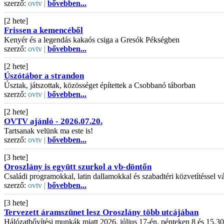
szerző:
ovtv |
bővebben...
[2 hete]
Frissen a kemencéből
Kenyér és a legendás kakaós csiga a Gresók Pékségben
szerző:
ovtv |
bővebben...
[2 hete]
Úszótábor a strandon
Úsztak, játszottak, közösséget építettek a Csobbanó táborban
szerző:
ovtv |
bővebben...
[2 hete]
OVTV ajánló - 2026.07.20.
Tartsanak velünk ma este is!
szerző:
ovtv |
bővebben...
[3 hete]
Oroszlány is együtt szurkol a vb-döntőn
Családi programokkal, latin dallamokkal és szabadtéri közvetítéssel
szerző:
ovtv |
bővebben...
[3 hete]
Tervezett áramszünet lesz Oroszlány több utcájában
Hálózatbővítési munkák miatt 2026. július 17-én, pénteken 8 és 15.30