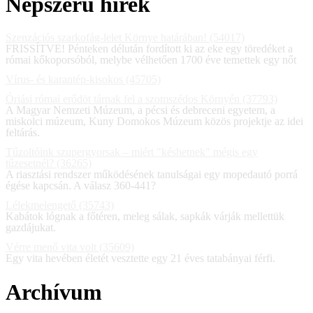
Népszerű hírek
Szenzációs szarkofág-lelet Környe határában! (54017)
FRISSÍTVE! Pénteken délután fordított ki az eke egy töredéket a
római kőkoporsóból, melybe vélhetően 1700 éve temettek egy nőt
Vírus- és karantén-kisokos (45705)
Óriási római erődöt tárnak fel a szomszédos Környén (37793)
A Magyar Nemzeti Múzeum, a pécsi és debreceni egyetem, a
miskolci múzeum, Kuny Domokos Múzeum közös projektje az idei
feltárás.
Tűzoltóink szupergyorsak – miért "késhetnek" mégis egy
tűzesetnél? (36265)
A riasztási rendszer működésének tanulságai egy mopedautó porrá
égése kapcsán. A válasz 360-441?
Lélekmelengető (35743)
Kabátok lógnak a főtéren, meleg sálak, sapkák várják mellettük
gazdájukat.
Vérre menő vita volt (35609)
Egy vita hevében életét vesztette egy 21 éves tatabányai férfi.
Archívum