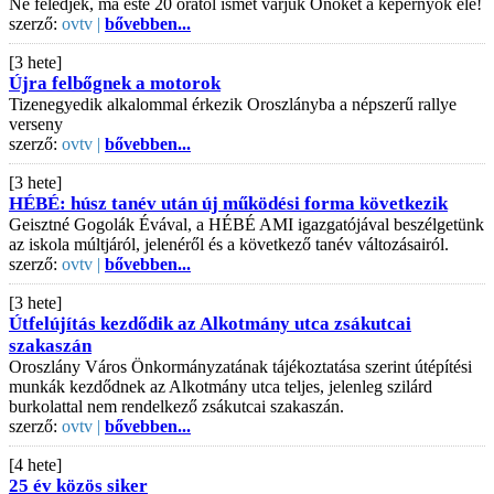
Ne feledjék, ma este 20 órától ismét várjuk Önöket a képernyők elé!
szerző:
ovtv |
bővebben...
[3 hete]
Újra felbőgnek a motorok
Tizenegyedik alkalommal érkezik Oroszlányba a népszerű rallye
verseny
szerző:
ovtv |
bővebben...
[3 hete]
HÉBÉ: húsz tanév után új működési forma következik
Geisztné Gogolák Évával, a HÉBÉ AMI igazgatójával beszélgetünk
az iskola múltjáról, jelenéről és a következő tanév változásairól.
szerző:
ovtv |
bővebben...
[3 hete]
Útfelújítás kezdődik az Alkotmány utca zsákutcai
szakaszán
Oroszlány Város Önkormányzatának tájékoztatása szerint útépítési
munkák kezdődnek az Alkotmány utca teljes, jelenleg szilárd
burkolattal nem rendelkező zsákutcai szakaszán.
szerző:
ovtv |
bővebben...
[4 hete]
25 év közös siker