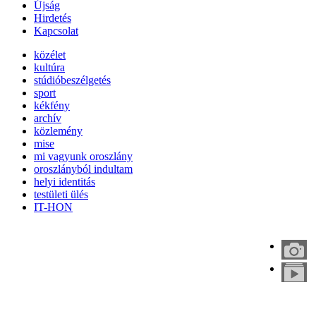
Újság
Hirdetés
Kapcsolat
közélet
kultúra
stúdióbeszélgetés
sport
kékfény
archív
közlemény
mise
mi vagyunk oroszlány
oroszlányból indultam
helyi identitás
testületi ülés
IT-HON