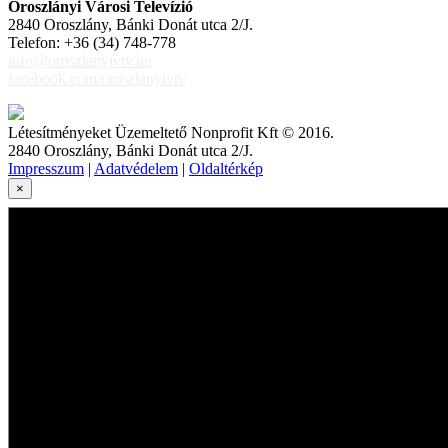
Oroszlányi Városi Televízió
2840 Oroszlány, Bánki Donát utca 2/J.
Telefon: +36 (34) 748-778
info@oroszlanyivtv.hu
facebook.com/oroszlanyivtv
Létesítményeket Üzemeltető Nonprofit Kft © 2016.
2840 Oroszlány, Bánki Donát utca 2/J.
Impresszum
|
Adatvédelem
|
Oldaltérkép
×