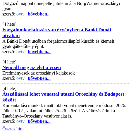
Dolgozói nappal ünnepelte jubileumát a BorgWarner oroszlányi
gyára
szerző:
ovtv |
bővebben...
[4 hete]
Forgalomkorlátozás van érvényben a Bánki Donát
utcában
A Bánki Donát utcában forgalomcsillapító küszöb és kiemelt
gyalogátkelőhely épül.
szerző:
ovtv |
bővebben...
[4 hete]
Nem áll meg az élet a vízen
Eredményesek az oroszlányi kajakosok
szerző:
ovtv |
bővebben...
[4 hete]
Átszállással lehet vonattal utazni Oroszlány és Budapest
között
Karbantartási munkák miatt több vonat menetrendje módosul 2026.
július 9–12., valamint július 25–26. között. A változás érinti a
Tatabánya–Oroszlány vasútvonalat is.
szerző:
ovtv |
bővebben...
Összes hír...