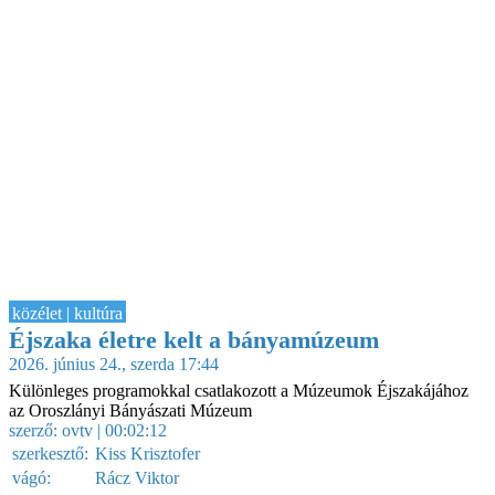
közélet | kultúra
Éjszaka életre kelt a bányamúzeum
2026. június 24., szerda 17:44
Különleges programokkal csatlakozott a Múzeumok Éjszakájához
az Oroszlányi Bányászati Múzeum
szerző:
ovtv
| 00:02:12
szerkesztő:
Kiss Krisztofer
vágó:
Rácz Viktor