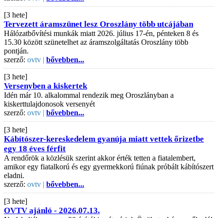
[3 hete]
Tervezett áramszünet lesz Oroszlány több utcájában
Hálózatbővítési munkák miatt 2026. július 17-én, pénteken 8 és
15.30 között szünetelhet az áramszolgáltatás Oroszlány több
pontján.
szerző:
ovtv |
bővebben...
[3 hete]
Versenyben a kiskertek
Idén már 10. alkalommal rendezik meg Oroszlányban a
kiskerttulajdonosok versenyét
szerző:
ovtv |
bővebben...
[3 hete]
Kábítószer-kereskedelem gyanúja miatt vettek őrizetbe
egy 18 éves férfit
A rendőrök a közlésük szerint akkor érték tetten a fiatalembert,
amikor egy fiatalkorú és egy gyermekkorú fiúnak próbált kábítószert
eladni.
szerző:
ovtv |
bővebben...
[3 hete]
OVTV ajánló - 2026.07.13.