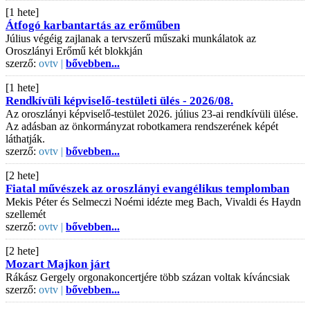
[1 hete]
Átfogó karbantartás az erőműben
Július végéig zajlanak a tervszerű műszaki munkálatok az
Oroszlányi Erőmű két blokkján
szerző:
ovtv |
bővebben...
[1 hete]
Rendkívüli képviselő-testületi ülés - 2026/08.
Az oroszlányi képviselő-testület 2026. július 23-ai rendkívüli ülése.
Az adásban az önkormányzat robotkamera rendszerének képét
láthatják.
szerző:
ovtv |
bővebben...
[2 hete]
Fiatal művészek az oroszlányi evangélikus templomban
Mekis Péter és Selmeczi Noémi idézte meg Bach, Vivaldi és Haydn
szellemét
szerző:
ovtv |
bővebben...
[2 hete]
Mozart Majkon járt
Rákász Gergely orgonakoncertjére több százan voltak kíváncsiak
szerző:
ovtv |
bővebben...