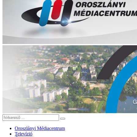
Oroszlányi Médiacentrum
Televízió