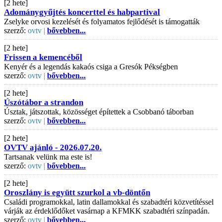
[2 hete]
Adománygyűjtés koncerttel és habpartival
Zselyke orvosi kezelését és folyamatos fejlődését is támogatták
szerző:
ovtv |
bővebben...
[2 hete]
Frissen a kemencéből
Kenyér és a legendás kakaós csiga a Gresók Pékségben
szerző:
ovtv |
bővebben...
[2 hete]
Úszótábor a strandon
Úsztak, játszottak, közösséget építettek a Csobbanó táborban
szerző:
ovtv |
bővebben...
[2 hete]
OVTV ajánló - 2026.07.20.
Tartsanak velünk ma este is!
szerző:
ovtv |
bővebben...
[2 hete]
Oroszlány is együtt szurkol a vb-döntőn
Családi programokkal, latin dallamokkal és szabadtéri közvetítéssel
várják az érdeklődőket vasárnap a KFMKK szabadtéri színpadán.
szerző:
ovtv |
bővebben...