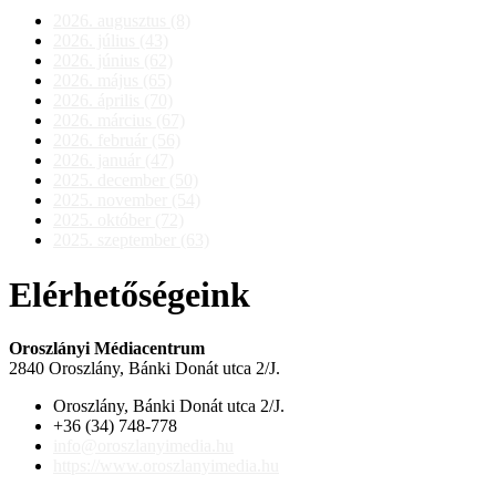
2026. augusztus (8)
2026. július (43)
2026. június (62)
2026. május (65)
2026. április (70)
2026. március (67)
2026. február (56)
2026. január (47)
2025. december (50)
2025. november (54)
2025. október (72)
2025. szeptember (63)
Elérhetőségeink
Oroszlányi Médiacentrum
2840 Oroszlány, Bánki Donát utca 2/J.
Oroszlány, Bánki Donát utca 2/J.
+36 (34) 748-778
info@oroszlanyimedia.hu
https://www.oroszlanyimedia.hu