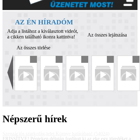
AZ ÉN HÍRADÓM
Adja a listához a kiválasztott videót,
Az összes lejátszása
a cikken található ikonra kattintva!
Az összes törlése
Népszerű hírek
Szenzációs szarkofág-lelet Környe határában! (54024)
FRISSÍTVE! Pénteken délután fordított ki az eke egy töredéket a