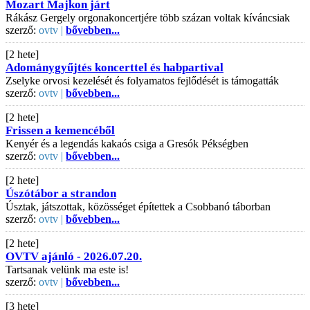
Mozart Majkon járt
Rákász Gergely orgonakoncertjére több százan voltak kíváncsiak
szerző:
ovtv |
bővebben...
[2 hete]
Adománygyűjtés koncerttel és habpartival
Zselyke orvosi kezelését és folyamatos fejlődését is támogatták
szerző:
ovtv |
bővebben...
[2 hete]
Frissen a kemencéből
Kenyér és a legendás kakaós csiga a Gresók Pékségben
szerző:
ovtv |
bővebben...
[2 hete]
Úszótábor a strandon
Úsztak, játszottak, közösséget építettek a Csobbanó táborban
szerző:
ovtv |
bővebben...
[2 hete]
OVTV ajánló - 2026.07.20.
Tartsanak velünk ma este is!
szerző:
ovtv |
bővebben...
[3 hete]