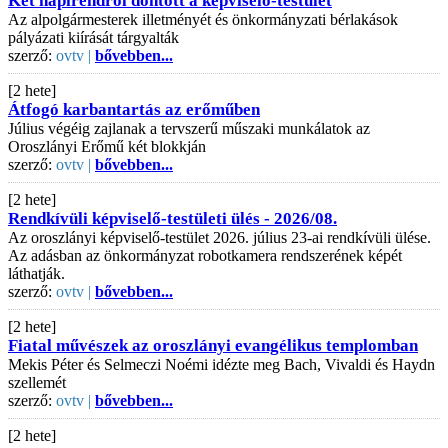
Két napirendről döntött a képviselő-testület
Az alpolgármesterek illetményét és önkormányzati bérlakások
pályázati kiírását tárgyalták
szerző:
ovtv |
bővebben...
[2 hete]
Átfogó karbantartás az erőműben
Július végéig zajlanak a tervszerű műszaki munkálatok az
Oroszlányi Erőmű két blokkján
szerző:
ovtv |
bővebben...
[2 hete]
Rendkívüli képviselő-testületi ülés - 2026/08.
Az oroszlányi képviselő-testület 2026. július 23-ai rendkívüli ülése.
Az adásban az önkormányzat robotkamera rendszerének képét
láthatják.
szerző:
ovtv |
bővebben...
[2 hete]
Fiatal művészek az oroszlányi evangélikus templomban
Mekis Péter és Selmeczi Noémi idézte meg Bach, Vivaldi és Haydn
szellemét
szerző:
ovtv |
bővebben...
[2 hete]