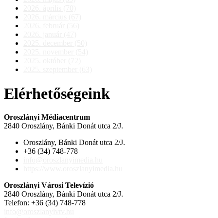
2026. április (70)
2026. március (67)
2026. február (56)
2026. január (47)
2025. december (50)
2025. november (54)
2025. október (72)
2025. szeptember (63)
Elérhetőségeink
Oroszlányi Médiacentrum
2840 Oroszlány, Bánki Donát utca 2/J.
Oroszlány, Bánki Donát utca 2/J.
+36 (34) 748-778
info@oroszlanyimedia.hu
https://www.oroszlanyimedia.hu
Oroszlányi Városi Televízió
2840 Oroszlány, Bánki Donát utca 2/J.
Telefon: +36 (34) 748-778
info@oroszlanyivtv.hu