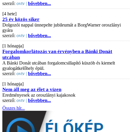
szerző:
ovtv |
bővebben...
[4 hete]
25 év közös siker
Dolgozói nappal ünnepelte jubileumát a BorgWarner oroszlányi
gyára
szerző:
ovtv |
bővebben...
[1 hónapja]
Forgalomkorlátozás van érvényben a Bánki Donát
utcában
A Bánki Donát utcában forgalomcsillapító küszöb és kiemelt
gyalogátkelőhely épül.
szerző:
ovtv |
bővebben...
[1 hónapja]
Nem áll meg az élet a vízen
Eredményesek az oroszlányi kajakosok
szerző:
ovtv |
bővebben...
Összes hír...