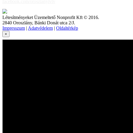
facebook.com/oroszlanyivtv
Létesítményeket Üzemeltető Nonprofit Kft © 2016.
2840 Oroszlány, Bánki Donát utca 2/J.
Impresszum
|
Adatvédelem
|
Oldaltérkép
×