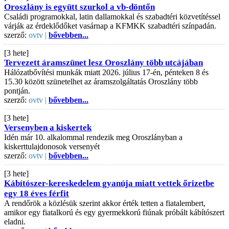
Oroszlány is együtt szurkol a vb-döntőn
Családi programokkal, latin dallamokkal és szabadtéri közvetítéssel
várják az érdeklődőket vasárnap a KFMKK szabadtéri színpadán.
szerző:
ovtv |
bővebben...
[3 hete]
Tervezett áramszünet lesz Oroszlány több utcájában
Hálózatbővítési munkák miatt 2026. július 17-én, pénteken 8 és
15.30 között szünetelhet az áramszolgáltatás Oroszlány több
pontján.
szerző:
ovtv |
bővebben...
[3 hete]
Versenyben a kiskertek
Idén már 10. alkalommal rendezik meg Oroszlányban a
kiskerttulajdonosok versenyét
szerző:
ovtv |
bővebben...
[3 hete]
Kábítószer-kereskedelem gyanúja miatt vettek őrizetbe
egy 18 éves férfit
A rendőrök a közlésük szerint akkor érték tetten a fiatalembert,
amikor egy fiatalkorú és egy gyermekkorú fiúnak próbált kábítószert
eladni.