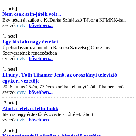
[1 hete]
Nem csak szín-játék volt...
Egy héten át zajlott a KaDarka Színjátszó Tábor a KFMKK-ban
szerző:
ovtv |
bővebben...
[1 hete]
Egy kis falu nagy értékei
Új előadássorozat indult a Rákóczi Szövetség Oroszlányi
Szervezetének rendezésében
szerző:
ovtv |
bővebben...
[1 hete]
Elhunyt Tóth Tihamér Jenő, az oroszlányi televízió
egykori vezetője
2026. július 25-én, 77 éves korában elhunyt Tóth Tihamér Jenő
szerző:
ovtv |
bővebben...
[2 hete]
Ahol a lélek is feltöltődik
Idén is nagy érdeklődés övezte a JóLélek tábort
szerző:
ovtv |
bővebben...
[2 hete]