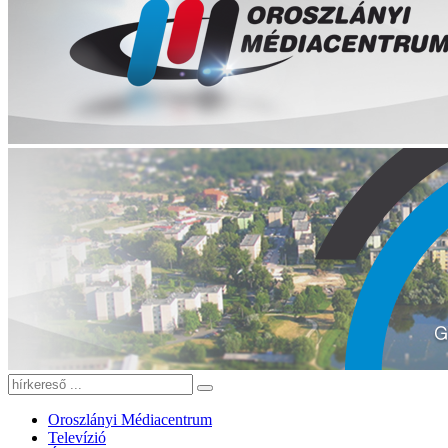
Oroszlányi Médiacentrum
Televízió