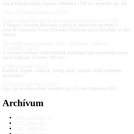
római kőkoporsóból, melybe vélhetően 1700 éve temettek egy nőt
Vírus- és karantén-kisokos (45710)
Óriási római erődöt tárnak fel a szomszédos Környén (37798)
A Magyar Nemzeti Múzeum, a pécsi és debreceni egyetem, a
miskolci múzeum, Kuny Domokos Múzeum közös projektje az idei
feltárás.
Tűzoltóink szupergyorsak – miért "késhetnek" mégis egy
tűzesetnél? (36276)
A riasztási rendszer működésének tanulságai egy mopedautó porrá
égése kapcsán. A válasz 360-441?
Lélekmelengető (35749)
Kabátok lógnak a főtéren, meleg sálak, sapkák várják mellettük
gazdájukat.
Vérre menő vita volt (35618)
Egy vita hevében életét vesztette egy 21 éves tatabányai férfi.
Archívum
2026. augusztus (8)
2026. július (43)
2026. június (62)
2026. május (65)