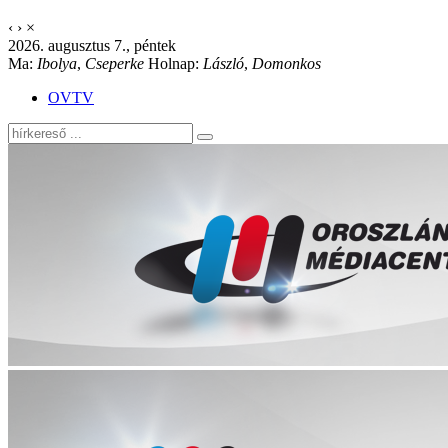
‹
›
×
2026. augusztus 7., péntek
Ma:
Ibolya
,
Cseperke
Holnap:
László
,
Domonkos
OVTV