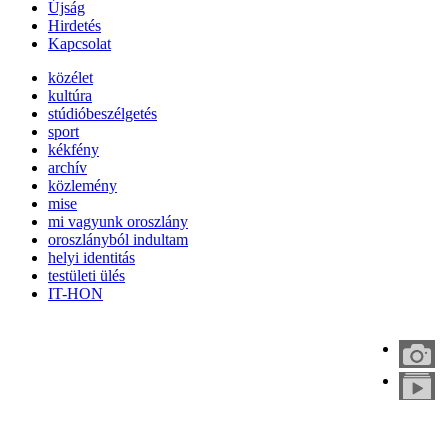
Újság
Hirdetés
Kapcsolat
közélet
kultúra
stúdióbeszélgetés
sport
kékfény
archív
közlemény
mise
mi vagyunk oroszlány
oroszlányból indultam
helyi identitás
testületi ülés
IT-HON