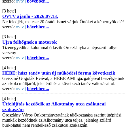
szerző:
ovtv |
bővebben...
[3 hete]
OVTV ajánló - 2026.07.13.
Ne feledjék, ma este 20 órától ismét várjuk Önöket a képernyők elé!
szerző:
ovtv |
bővebben...
[3 hete]
Újra felbőgnek a motorok
Tizenegyedik alkalommal érkezik Oroszlányba a népszerű rallye
verseny
szerző:
ovtv |
bővebben...
[4 hete]
HÉBÉ: húsz tanév után új működési forma következik
Geisztné Gogolák Évával, a HÉBÉ AMI igazgatójával beszélgetünk
az iskola múltjáról, jelenéről és a következő tanév változásairól.
szerző:
ovtv |
bővebben...
[4 hete]
Útfelújítás kezdődik az Alkotmány utca zsákutcai
szakaszán
Oroszlány Város Önkormányzatának tájékoztatása szerint útépítési
munkák kezdődnek az Alkotmány utca teljes, jelenleg szilárd
burkolattal nem rendelkező zsákutcai szakaszán.