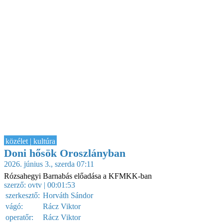
közélet | kultúra
Doni hősök Oroszlányban
2026. június 3., szerda 07:11
Rózsahegyi Barnabás előadása a KFMKK-ban
szerző:
ovtv
| 00:01:53
szerkesztő:
Horváth Sándor
vágó:
Rácz Viktor
operatőr:
Rácz Viktor