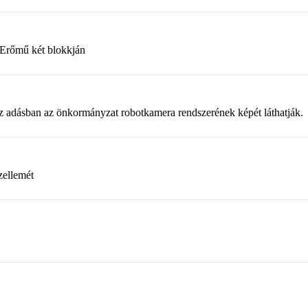
 Erőmű két blokkján
. Az adásban az önkormányzat robotkamera rendszerének képét láthatják.
zellemét