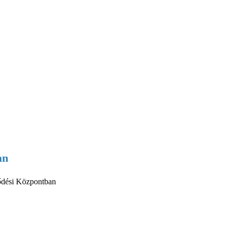
an
lődési Központban