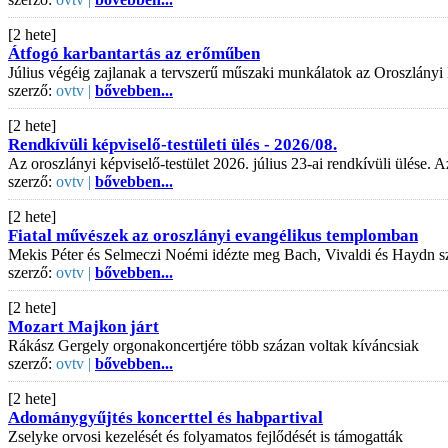
[2 hete]
Átfogó karbantartás az erőműben
Július végéig zajlanak a tervszerű műszaki munkálatok az Oroszlányi
szerző:
ovtv |
bővebben...
[2 hete]
Rendkívüli képviselő-testületi ülés - 2026/08.
Az oroszlányi képviselő-testület 2026. július 23-ai rendkívüli ülése
szerző:
ovtv |
bővebben...
[2 hete]
Fiatal művészek az oroszlányi evangélikus templomban
Mekis Péter és Selmeczi Noémi idézte meg Bach, Vivaldi és Haydn s
szerző:
ovtv |
bővebben...
[2 hete]
Mozart Majkon járt
Rákász Gergely orgonakoncertjére több százan voltak kíváncsiak
szerző:
ovtv |
bővebben...
[2 hete]
Adománygyűjtés koncerttel és habpartival
Zselyke orvosi kezelését és folyamatos fejlődését is támogatták