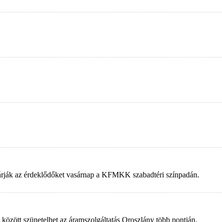
 várják az érdeklődőket vasárnap a KFMKK szabadtéri színpadán.
 között szünetelhet az áramszolgáltatás Oroszlány több pontján.