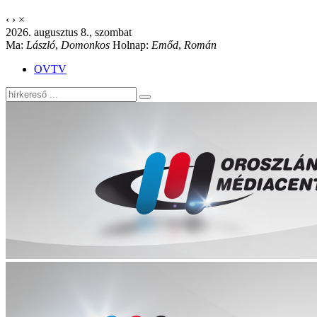
‹
›
×
2026. augusztus 8., szombat
Ma:
László
,
Domonkos
Holnap:
Emőd
,
Román
OVTV