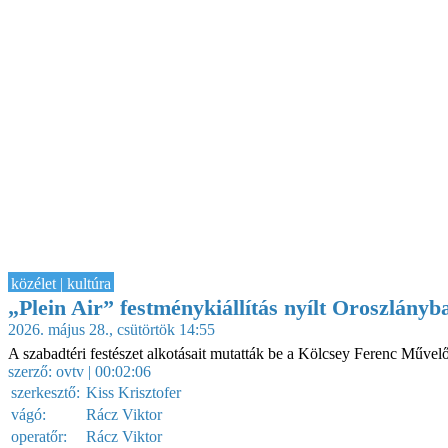
közélet | kultúra
„Plein Air” festménykiállítás nyílt Oroszlányb
2026. május 28., csütörtök 14:55
A szabadtéri festészet alkotásait mutatták be a Kölcsey Ferenc Műve
szerző:
ovtv
| 00:02:06
szerkesztő:
Kiss Krisztofer
vágó:
Rácz Viktor
operatőr:
Rácz Viktor