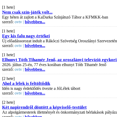
[1 hete]
Nem csak szín-játék volt...
Egy héten át zajlott a KaDarka Színjátszó Tábor a KFMKK-ban
szerző:
ovtv |
bővebben...
[1 hete]
Egy kis falu nagy értékei
Új előadássorozat indult a Rákóczi Szövetség Oroszlányi Szervezeté
szerző:
ovtv |
bővebben...
[1 hete]
Elhunyt Tóth Tihamér Jenő, az oroszlányi televízió egykori
2026. július 25-én, 77 éves korában elhunyt Tóth Tihamér Jenő
szerző:
ovtv |
bővebben...
[2 hete]
Ahol a lélek is feltöltődik
Idén is nagy érdeklődés övezte a JóLélek tábort
szerző:
ovtv |
bővebben...
[2 hete]
Két napirendről döntött a képviselő-testület
Az alpolgármesterek illetményét és önkormányzati bérlakások pályázati
szerző:
ovtv |
bővebben...