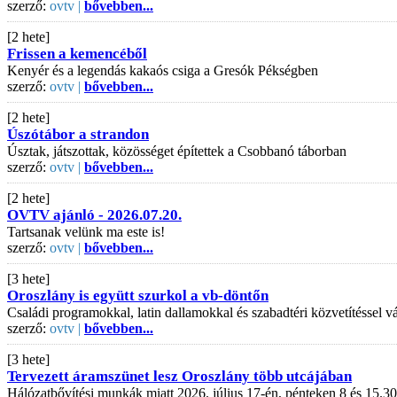
szerző:
ovtv |
bővebben...
[2 hete]
Frissen a kemencéből
Kenyér és a legendás kakaós csiga a Gresók Pékségben
szerző:
ovtv |
bővebben...
[2 hete]
Úszótábor a strandon
Úsztak, játszottak, közösséget építettek a Csobbanó táborban
szerző:
ovtv |
bővebben...
[2 hete]
OVTV ajánló - 2026.07.20.
Tartsanak velünk ma este is!
szerző:
ovtv |
bővebben...
[3 hete]
Oroszlány is együtt szurkol a vb-döntőn
Családi programokkal, latin dallamokkal és szabadtéri közvetítéssel
szerző:
ovtv |
bővebben...
[3 hete]
Tervezett áramszünet lesz Oroszlány több utcájában
Hálózatbővítési munkák miatt 2026. július 17-én, pénteken 8 és 15.30