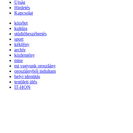
Újság
Hirdetés
Kapcsolat
közélet
kultúra
stúdióbeszélgetés
sport
kékfény
archív
közlemény
mise
mi vagyunk oroszlány
oroszlányból indultam
helyi identitás
testületi ülés
IT-HON