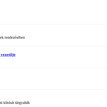
nek rendezésében
 vezetője
 kiírását tárgyalták