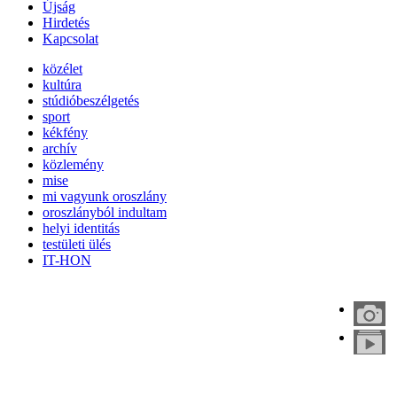
Újság
Hirdetés
Kapcsolat
közélet
kultúra
stúdióbeszélgetés
sport
kékfény
archív
közlemény
mise
mi vagyunk oroszlány
oroszlányból indultam
helyi identitás
testületi ülés
IT-HON