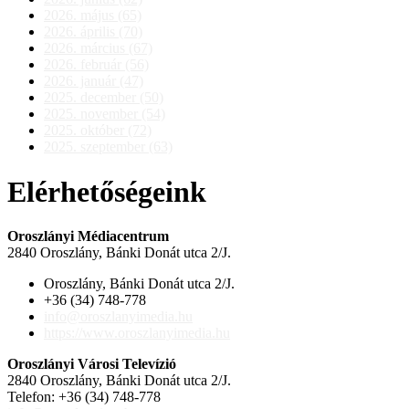
2026. május (65)
2026. április (70)
2026. március (67)
2026. február (56)
2026. január (47)
2025. december (50)
2025. november (54)
2025. október (72)
2025. szeptember (63)
Elérhetőségeink
Oroszlányi Médiacentrum
2840 Oroszlány, Bánki Donát utca 2/J.
Oroszlány, Bánki Donát utca 2/J.
+36 (34) 748-778
info@oroszlanyimedia.hu
https://www.oroszlanyimedia.hu
Oroszlányi Városi Televízió
2840 Oroszlány, Bánki Donát utca 2/J.
Telefon: +36 (34) 748-778