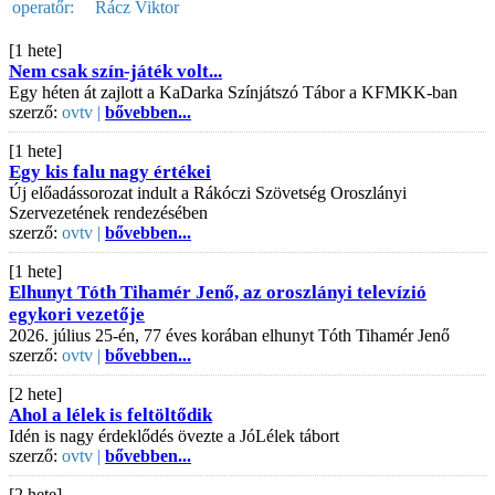
operatőr:
Rácz Viktor
[1 hete]
Nem csak szín-játék volt...
Egy héten át zajlott a KaDarka Színjátszó Tábor a KFMKK-ban
szerző:
ovtv |
bővebben...
[1 hete]
Egy kis falu nagy értékei
Új előadássorozat indult a Rákóczi Szövetség Oroszlányi
Szervezetének rendezésében
szerző:
ovtv |
bővebben...
[1 hete]
Elhunyt Tóth Tihamér Jenő, az oroszlányi televízió
egykori vezetője
2026. július 25-én, 77 éves korában elhunyt Tóth Tihamér Jenő
szerző:
ovtv |
bővebben...
[2 hete]
Ahol a lélek is feltöltődik
Idén is nagy érdeklődés övezte a JóLélek tábort
szerző:
ovtv |
bővebben...
[2 hete]