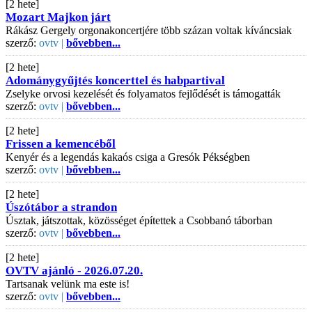
[2 hete]
Mozart Majkon járt
Rákász Gergely orgonakoncertjére több százan voltak kíváncsiak
szerző:
ovtv |
bővebben...
[2 hete]
Adománygyűjtés koncerttel és habpartival
Zselyke orvosi kezelését és folyamatos fejlődését is támogatták
szerző:
ovtv |
bővebben...
[2 hete]
Frissen a kemencéből
Kenyér és a legendás kakaós csiga a Gresók Pékségben
szerző:
ovtv |
bővebben...
[2 hete]
Úszótábor a strandon
Úsztak, játszottak, közösséget építettek a Csobbanó táborban
szerző:
ovtv |
bővebben...
[2 hete]
OVTV ajánló - 2026.07.20.
Tartsanak velünk ma este is!
szerző:
ovtv |
bővebben...