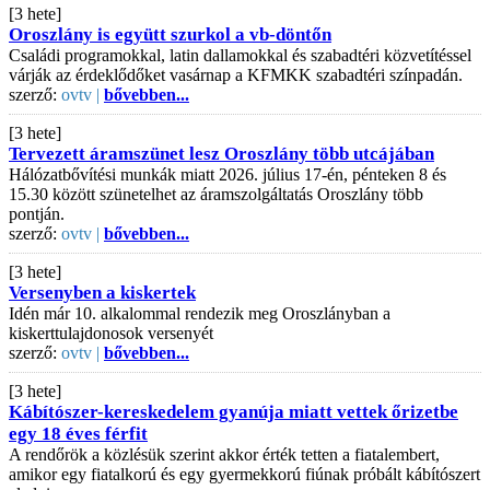
[3 hete]
Oroszlány is együtt szurkol a vb-döntőn
Családi programokkal, latin dallamokkal és szabadtéri közvetítéssel
várják az érdeklődőket vasárnap a KFMKK szabadtéri színpadán.
szerző:
ovtv |
bővebben...
[3 hete]
Tervezett áramszünet lesz Oroszlány több utcájában
Hálózatbővítési munkák miatt 2026. július 17-én, pénteken 8 és
15.30 között szünetelhet az áramszolgáltatás Oroszlány több
pontján.
szerző:
ovtv |
bővebben...
[3 hete]
Versenyben a kiskertek
Idén már 10. alkalommal rendezik meg Oroszlányban a
kiskerttulajdonosok versenyét
szerző:
ovtv |
bővebben...
[3 hete]
Kábítószer-kereskedelem gyanúja miatt vettek őrizetbe
egy 18 éves férfit
A rendőrök a közlésük szerint akkor érték tetten a fiatalembert,
amikor egy fiatalkorú és egy gyermekkorú fiúnak próbált kábítószert