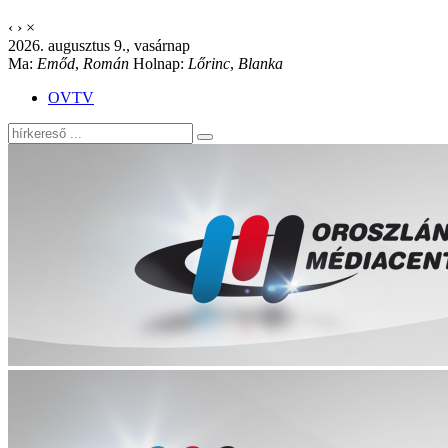
‹
›
×
2026. augusztus 9., vasárnap
Ma:
Emőd
,
Román
Holnap:
Lőrinc
,
Blanka
OVTV