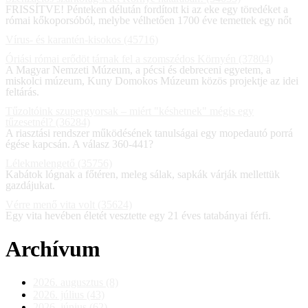
FRISSÍTVE! Pénteken délután fordított ki az eke egy töredéket a
római kőkoporsóból, melybe vélhetően 1700 éve temettek egy nőt
Vírus- és karantén-kisokos (45716)
Óriási római erődöt tárnak fel a szomszédos Környén (37804)
A Magyar Nemzeti Múzeum, a pécsi és debreceni egyetem, a
miskolci múzeum, Kuny Domokos Múzeum közös projektje az idei
feltárás.
Tűzoltóink szupergyorsak – miért "késhetnek" mégis egy
tűzesetnél? (36284)
A riasztási rendszer működésének tanulságai egy mopedautó porrá
égése kapcsán. A válasz 360-441?
Lélekmelengető (35756)
Kabátok lógnak a főtéren, meleg sálak, sapkák várják mellettük
gazdájukat.
Vérre menő vita volt (35624)
Egy vita hevében életét vesztette egy 21 éves tatabányai férfi.
Archívum
2026. augusztus (8)
2026. július (43)
2026. június (62)