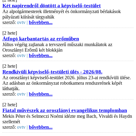
Két napirendről döntött a képviselő-testület
Az alpolgármesterek illetményét és önkormányzati bérlakások
pályázati kiírását tárgyalták
szerző:
ovtv |
bővebben...
[2 hete]
Átfogó karbantartás az erőműben
Július végéig zajlanak a tervszerű műszaki munkálatok az
Oroszlányi Erőmű két blokkján
szerző:
ovtv |
bővebben...
[2 hete]
Rendkívüli képviselő-testületi ülés - 2026/08.
Az oroszlányi képviselő-testület 2026. július 23-ai rendkívüli ülése.
Az adásban az önkormányzat robotkamera rendszerének képét
láthatják.
szerző:
ovtv |
bővebben...
[2 hete]
Fiatal művészek az oroszlányi evangélikus templomban
Mekis Péter és Selmeczi Noémi idézte meg Bach, Vivaldi és Haydn
szellemét
szerző:
ovtv |
bővebben...