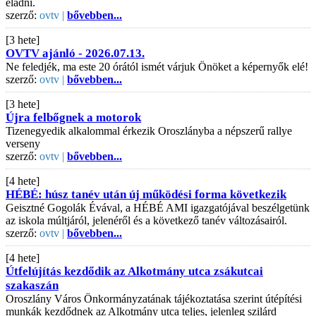
eladni.
szerző:
ovtv |
bővebben...
[3 hete]
OVTV ajánló - 2026.07.13.
Ne feledjék, ma este 20 órától ismét várjuk Önöket a képernyők elé!
szerző:
ovtv |
bővebben...
[3 hete]
Újra felbőgnek a motorok
Tizenegyedik alkalommal érkezik Oroszlányba a népszerű rallye
verseny
szerző:
ovtv |
bővebben...
[4 hete]
HÉBÉ: húsz tanév után új működési forma következik
Geisztné Gogolák Évával, a HÉBÉ AMI igazgatójával beszélgetünk
az iskola múltjáról, jelenéről és a következő tanév változásairól.
szerző:
ovtv |
bővebben...
[4 hete]
Útfelújítás kezdődik az Alkotmány utca zsákutcai
szakaszán
Oroszlány Város Önkormányzatának tájékoztatása szerint útépítési
munkák kezdődnek az Alkotmány utca teljes, jelenleg szilárd