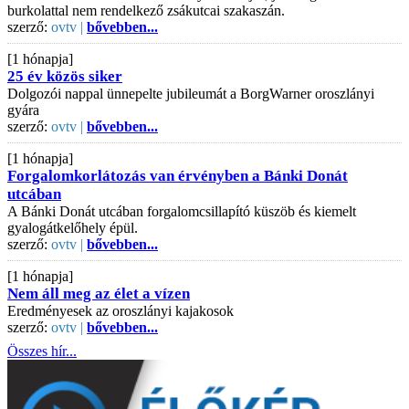
burkolattal nem rendelkező zsákutcai szakaszán.
szerző:
ovtv |
bővebben...
[1 hónapja]
25 év közös siker
Dolgozói nappal ünnepelte jubileumát a BorgWarner oroszlányi
gyára
szerző:
ovtv |
bővebben...
[1 hónapja]
Forgalomkorlátozás van érvényben a Bánki Donát
utcában
A Bánki Donát utcában forgalomcsillapító küszöb és kiemelt
gyalogátkelőhely épül.
szerző:
ovtv |
bővebben...
[1 hónapja]
Nem áll meg az élet a vízen
Eredményesek az oroszlányi kajakosok
szerző:
ovtv |
bővebben...
Összes hír...