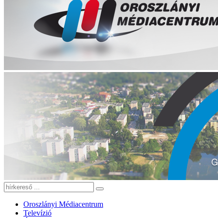
Oroszlányi Médiacentrum
Televízió