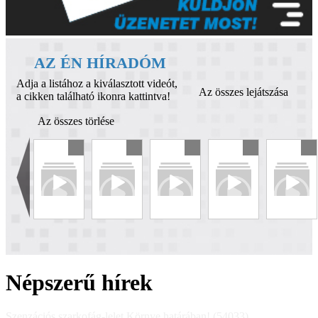
AZ ÉN HÍRADÓM
Adja a listához a kiválasztott videót,
Az összes lejátszása
a cikken található ikonra kattintva!
Az összes törlése
Népszerű hírek
Szenzációs szarkofág-lelet Környe határában! (54033)