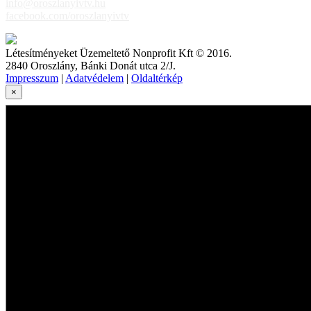
info@oroszlanyivtv.hu
facebook.com/oroszlanyivtv
Létesítményeket Üzemeltető Nonprofit Kft © 2016.
2840 Oroszlány, Bánki Donát utca 2/J.
Impresszum
|
Adatvédelem
|
Oldaltérkép
×