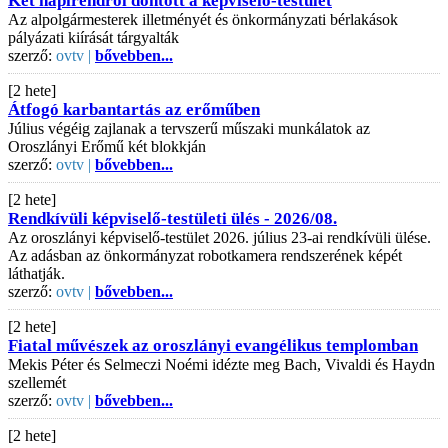
Két napirendről döntött a képviselő-testület
Az alpolgármesterek illetményét és önkormányzati bérlakások
pályázati kiírását tárgyalták
szerző:
ovtv |
bővebben...
[2 hete]
Átfogó karbantartás az erőműben
Július végéig zajlanak a tervszerű műszaki munkálatok az
Oroszlányi Erőmű két blokkján
szerző:
ovtv |
bővebben...
[2 hete]
Rendkívüli képviselő-testületi ülés - 2026/08.
Az oroszlányi képviselő-testület 2026. július 23-ai rendkívüli ülése.
Az adásban az önkormányzat robotkamera rendszerének képét
láthatják.
szerző:
ovtv |
bővebben...
[2 hete]
Fiatal művészek az oroszlányi evangélikus templomban
Mekis Péter és Selmeczi Noémi idézte meg Bach, Vivaldi és Haydn
szellemét
szerző:
ovtv |
bővebben...
[2 hete]