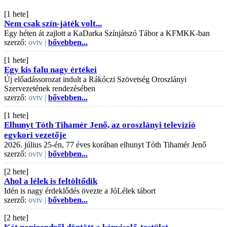
[1 hete]
Nem csak szín-játék volt...
Egy héten át zajlott a KaDarka Színjátszó Tábor a KFMKK-ban
szerző:
ovtv |
bővebben...
[1 hete]
Egy kis falu nagy értékei
Új előadássorozat indult a Rákóczi Szövetség Oroszlányi
Szervezetének rendezésében
szerző:
ovtv |
bővebben...
[1 hete]
Elhunyt Tóth Tihamér Jenő, az oroszlányi televízió
egykori vezetője
2026. július 25-én, 77 éves korában elhunyt Tóth Tihamér Jenő
szerző:
ovtv |
bővebben...
[2 hete]
Ahol a lélek is feltöltődik
Idén is nagy érdeklődés övezte a JóLélek tábort
szerző:
ovtv |
bővebben...
[2 hete]