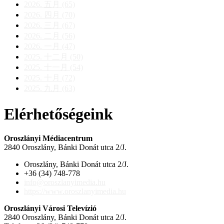
2026. 五月 (65)
2026. 四月 (70)
2026. 三月 (67)
2026. 二月 (56)
2026. 一月 (47)
2025. 十二月 (50)
2025. 十一月 (54)
2025. 十月 (72)
2025. 九月 (63)
Elérhetőségeink
Oroszlányi Médiacentrum
2840 Oroszlány, Bánki Donát utca 2/J.
Oroszlány, Bánki Donát utca 2/J.
+36 (34) 748-778
info@oroszlanyimedia.hu
https://www.oroszlanyimedia.hu
Oroszlányi Városi Televízió
2840 Oroszlány, Bánki Donát utca 2/J.