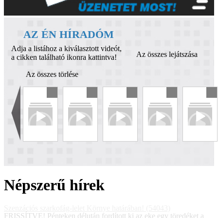
AZ ÉN HÍRADÓM
Adja a listához a kiválasztott videót,
Az összes lejátszása
a cikken található ikonra kattintva!
Az összes törlése
Népszerű hírek
Szenzációs szarkofág-lelet Környe határában! (54043)
FRISSÍTVE! Pénteken délután fordított ki az eke egy töredéket a