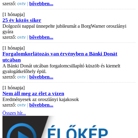
szerző:
ovtv |
bővebben...
[1 hónapja]
25 év közös siker
Dolgozói nappal ünnepelte jubileumát a BorgWarner oroszlányi
gyára
szerző:
ovtv |
bővebben...
[1 hónapja]
Forgalomkorlátozás van érvényben a Bánki Donát
utcában
A Bánki Donát utcában forgalomcsillapító küszöb és kiemelt
gyalogátkelőhely épül.
szerző:
ovtv |
bővebben...
[1 hónapja]
Nem áll meg az élet a vízen
Eredményesek az oroszlányi kajakosok
szerző:
ovtv |
bővebben...
Összes hír...