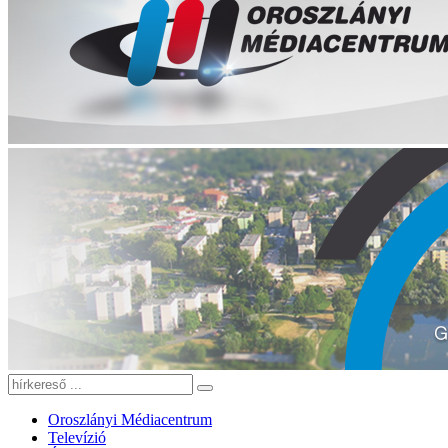
Oroszlányi Médiacentrum
Televízió