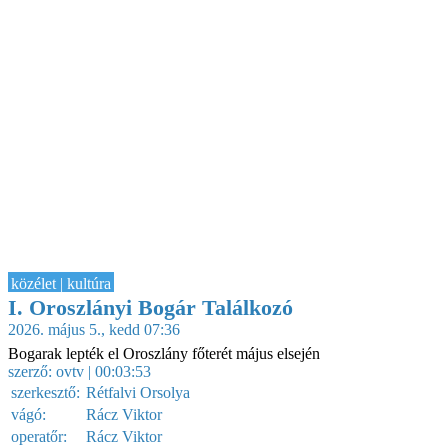
közélet | kultúra
I. Oroszlányi Bogár Találkozó
2026. május 5., kedd 07:36
Bogarak lepték el Oroszlány főterét május elsején
szerző:
ovtv
| 00:03:53
szerkesztő:
Rétfalvi Orsolya
vágó:
Rácz Viktor
operatőr:
Rácz Viktor