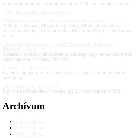
római kőkoporsóból, melybe vélhetően 1700 éve temettek egy nőt
Vírus- és karantén-kisokos (45723)
Óriási római erődöt tárnak fel a szomszédos Környén (37812)
A Magyar Nemzeti Múzeum, a pécsi és debreceni egyetem, a
miskolci múzeum, Kuny Domokos Múzeum közös projektje az idei
feltárás.
Tűzoltóink szupergyorsak – miért "késhetnek" mégis egy
tűzesetnél? (36293)
A riasztási rendszer működésének tanulságai egy mopedautó porrá
égése kapcsán. A válasz 360-441?
Lélekmelengető (35760)
Kabátok lógnak a főtéren, meleg sálak, sapkák várják mellettük
gazdájukat.
Vérre menő vita volt (35627)
Egy vita hevében életét vesztette egy 21 éves tatabányai férfi.
Archívum
2026. 八月 (8)
2026. 七月 (43)
2026. 六月 (62)