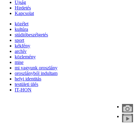
Újság
Hirdetés
Kapcsolat
közélet
kultúra
stúdióbeszélgetés
sport
kékfény
archív
közlemény
mise
mi vagyunk oroszlány
oroszlányból indultam
helyi identitás
testületi ülés
IT-HON