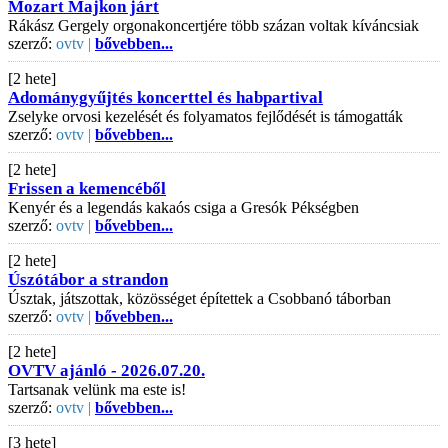
Mozart Majkon járt
Rákász Gergely orgonakoncertjére több százan voltak kíváncsiak
szerző:
ovtv |
bővebben...
[2 hete]
Adománygyűjtés koncerttel és habpartival
Zselyke orvosi kezelését és folyamatos fejlődését is támogatták
szerző:
ovtv |
bővebben...
[2 hete]
Frissen a kemencéből
Kenyér és a legendás kakaós csiga a Gresók Pékségben
szerző:
ovtv |
bővebben...
[2 hete]
Úszótábor a strandon
Úsztak, játszottak, közösséget építettek a Csobbanó táborban
szerző:
ovtv |
bővebben...
[2 hete]
OVTV ajánló - 2026.07.20.
Tartsanak velünk ma este is!
szerző:
ovtv |
bővebben...
[3 hete]