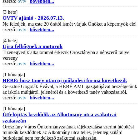
szerző:
ovtv |
bővebben...
[3 hete]
OVTV ajánló - 2026.07.13.
Ne feledjék, ma este 20 órától ismét várjuk Önöket a képernyők elé!
szerző:
ovtv |
bővebben...
[4 hete]
Újra felbőgnek a motorok
Tizenegyedik alkalommal érkezik Oroszlányba a népszerű rallye
verseny
szerző:
ovtv |
bővebben...
[1 hónapja]
HÉBÉ: húsz tanév után új működési forma következik
Geisztné Gogolák Évával, a HÉBÉ AMI igazgatójával beszélgetünk
az iskola múltjáról, jelenéről és a következő tanév változásairól.
szerző:
ovtv |
bővebben...
[1 hónapja]
Útfelújítás kezdődik az Alkotmány utca zsákutcai
szakaszán
Oroszlány Város Önkormányzatának tájékoztatása szerint útépítési
munkák kezdődnek az Alkotmány utca teljes, jelenleg szilárd
burkolattal nem rendelkező zsákutcai szakaszán.