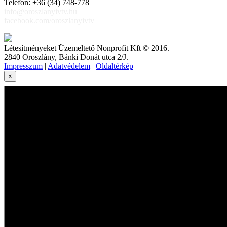
Telefon: +36 (34) 748-778
info@oroszlanyivtv.hu
facebook.com/oroszlanyivtv
Létesítményeket Üzemeltető Nonprofit Kft © 2016.
2840 Oroszlány, Bánki Donát utca 2/J.
Impresszum
|
Adatvédelem
|
Oldaltérkép
×