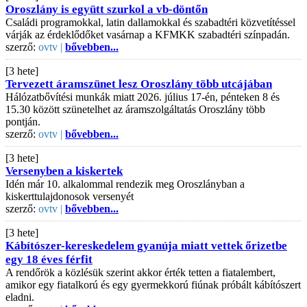
Oroszlány is együtt szurkol a vb-döntőn
Családi programokkal, latin dallamokkal és szabadtéri közvetítéssel
várják az érdeklődőket vasárnap a KFMKK szabadtéri színpadán.
szerző:
ovtv |
bővebben...
[3 hete]
Tervezett áramszünet lesz Oroszlány több utcájában
Hálózatbővítési munkák miatt 2026. július 17-én, pénteken 8 és
15.30 között szünetelhet az áramszolgáltatás Oroszlány több
pontján.
szerző:
ovtv |
bővebben...
[3 hete]
Versenyben a kiskertek
Idén már 10. alkalommal rendezik meg Oroszlányban a
kiskerttulajdonosok versenyét
szerző:
ovtv |
bővebben...
[3 hete]
Kábítószer-kereskedelem gyanúja miatt vettek őrizetbe
egy 18 éves férfit
A rendőrök a közlésük szerint akkor érték tetten a fiatalembert,
amikor egy fiatalkorú és egy gyermekkorú fiúnak próbált kábítószert
eladni.