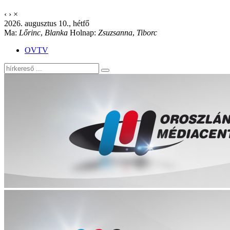
‹
›
×
2026. augusztus 10., hétfő
Ma:
Lőrinc
,
Blanka
Holnap:
Zsuzsanna
,
Tiborc
OVTV