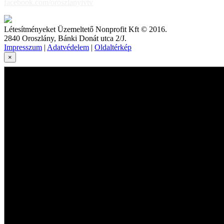
facebook.com/oroszlanyivtv
Létesítményeket Üzemeltető Nonprofit Kft © 2016.
2840 Oroszlány, Bánki Donát utca 2/J.
Impresszum
|
Adatvédelem
|
Oldaltérkép
×