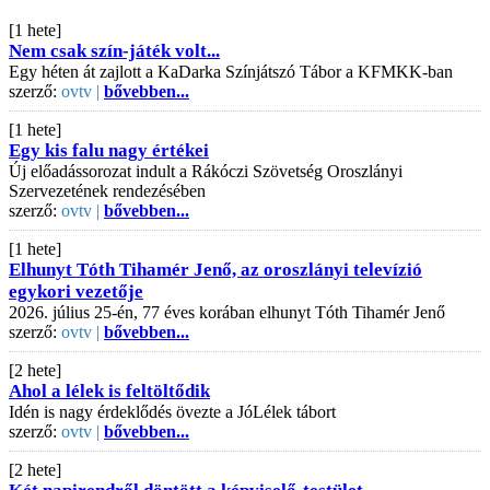
[1 hete]
Nem csak szín-játék volt...
Egy héten át zajlott a KaDarka Színjátszó Tábor a KFMKK-ban
szerző:
ovtv |
bővebben...
[1 hete]
Egy kis falu nagy értékei
Új előadássorozat indult a Rákóczi Szövetség Oroszlányi
Szervezetének rendezésében
szerző:
ovtv |
bővebben...
[1 hete]
Elhunyt Tóth Tihamér Jenő, az oroszlányi televízió
egykori vezetője
2026. július 25-én, 77 éves korában elhunyt Tóth Tihamér Jenő
szerző:
ovtv |
bővebben...
[2 hete]
Ahol a lélek is feltöltődik
Idén is nagy érdeklődés övezte a JóLélek tábort
szerző:
ovtv |
bővebben...
[2 hete]