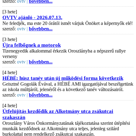
szerző:
ovtv |
bővebben...
[3 hete]
OVTV ajánló - 2026.07.13.
Ne feledjék, ma este 20 órától ismét várjuk Önöket a képernyők elé!
szerző:
ovtv |
bővebben...
[3 hete]
Újra felbőgnek a motorok
Tizenegyedik alkalommal érkezik Oroszlányba a népszerű rallye
verseny
szerző:
ovtv |
bővebben...
[4 hete]
HÉBÉ: húsz tanév után új működési forma következik
Geisztné Gogolák Évával, a HÉBÉ AMI igazgatójával beszélgetünk
az iskola múltjáról, jelenéről és a következő tanév változásairól.
szerző:
ovtv |
bővebben...
[4 hete]
Útfelújítás kezdődik az Alkotmány utca zsákutcai
szakaszán
Oroszlány Város Önkormányzatának tájékoztatása szerint útépítési
munkák kezdődnek az Alkotmány utca teljes, jelenleg szilárd
burkolattal nem rendelkező zsákutcai szakaszán.