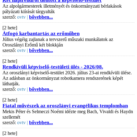
Két napirendről döntött a képviselő-testület
Az alpolgármesterek illetményét és önkormányzati bérlakások
pályázati kiírását tárgyalták
szerző:
ovtv |
bővebben...
[2 hete]
Átfogó karbantartás az erőműben
Július végéig zajlanak a tervszerű műszaki munkálatok az
Oroszlányi Erőmű két blokkján
szerző:
ovtv |
bővebben...
[2 hete]
Rendkívüli képviselő-testületi ülés - 2026/08.
Az oroszlányi képviselő-testület 2026. július 23-ai rendkívüli ülése.
Az adásban az önkormányzat robotkamera rendszerének képét
láthatják.
szerző:
ovtv |
bővebben...
[2 hete]
Fiatal művészek az oroszlányi evangélikus templomban
Mekis Péter és Selmeczi Noémi idézte meg Bach, Vivaldi és Haydn
szellemét
szerző:
ovtv |
bővebben...
[2 hete]