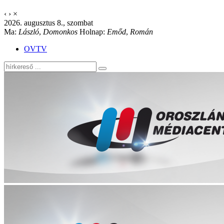
‹
›
×
2026. augusztus 8., szombat
Ma:
László
,
Domonkos
Holnap:
Emőd
,
Román
OVTV