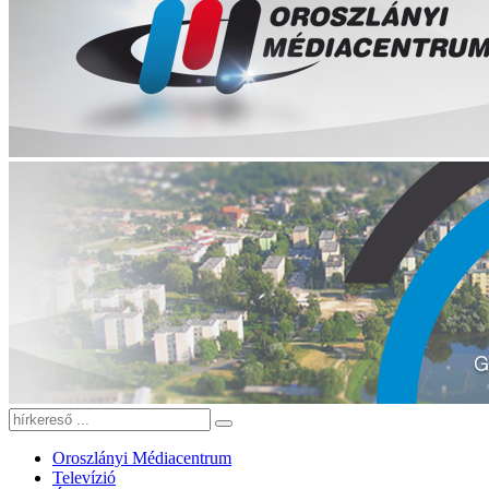
Oroszlányi Médiacentrum
Televízió