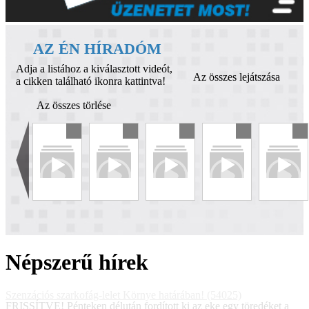
AZ ÉN HÍRADÓM
Adja a listához a kiválasztott videót,
Az összes lejátszása
a cikken található ikonra kattintva!
Az összes törlése
Népszerű hírek
Szenzációs szarkofág-lelet Környe határában! (54025)
FRISSÍTVE! Pénteken délután fordított ki az eke egy töredéket a