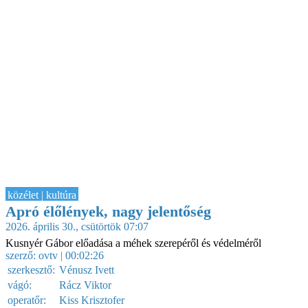
közélet | kultúra
Apró élőlények, nagy jelentőség
2026. április 30., csütörtök 07:07
Kusnyér Gábor előadása a méhek szerepéről és védelméről
szerző:
ovtv
| 00:02:26
szerkesztő:
Vénusz Ivett
vágó:
Rácz Viktor
operatőr:
Kiss Krisztofer