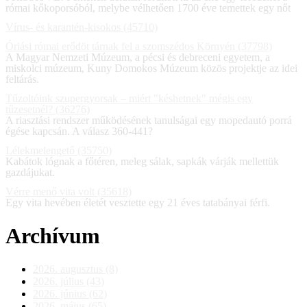
római kőkoporsóból, melybe vélhetően 1700 éve temettek egy nőt
Vírus- és karantén-kisokos (45710)
Óriási római erődöt tárnak fel a szomszédos Környén (37798)
A Magyar Nemzeti Múzeum, a pécsi és debreceni egyetem, a
miskolci múzeum, Kuny Domokos Múzeum közös projektje az idei
feltárás.
Tűzoltóink szupergyorsak – miért "késhetnek" mégis egy
tűzesetnél? (36276)
A riasztási rendszer működésének tanulságai egy mopedautó porrá
égése kapcsán. A válasz 360-441?
Lélekmelengető (35750)
Kabátok lógnak a főtéren, meleg sálak, sapkák várják mellettük
gazdájukat.
Vérre menő vita volt (35618)
Egy vita hevében életét vesztette egy 21 éves tatabányai férfi.
Archívum
2026. augusztus (8)
2026. július (43)
2026. június (62)
2026. május (65)