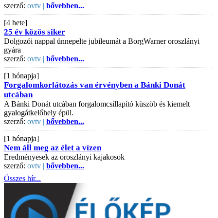
szerző:
ovtv |
bővebben...
[4 hete]
25 év közös siker
Dolgozói nappal ünnepelte jubileumát a BorgWarner oroszlányi
gyára
szerző:
ovtv |
bővebben...
[1 hónapja]
Forgalomkorlátozás van érvényben a Bánki Donát
utcában
A Bánki Donát utcában forgalomcsillapító küszöb és kiemelt
gyalogátkelőhely épül.
szerző:
ovtv |
bővebben...
[1 hónapja]
Nem áll meg az élet a vízen
Eredményesek az oroszlányi kajakosok
szerző:
ovtv |
bővebben...
Összes hír...