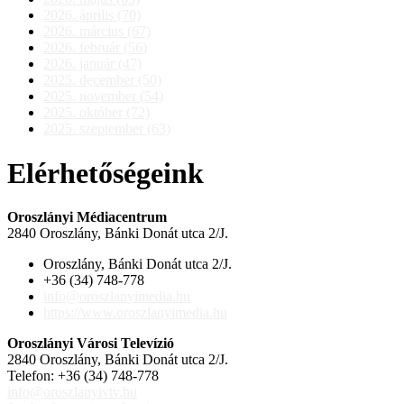
2026. április (70)
2026. március (67)
2026. február (56)
2026. január (47)
2025. december (50)
2025. november (54)
2025. október (72)
2025. szeptember (63)
Elérhetőségeink
Oroszlányi Médiacentrum
2840 Oroszlány, Bánki Donát utca 2/J.
Oroszlány, Bánki Donát utca 2/J.
+36 (34) 748-778
info@oroszlanyimedia.hu
https://www.oroszlanyimedia.hu
Oroszlányi Városi Televízió
2840 Oroszlány, Bánki Donát utca 2/J.
Telefon: +36 (34) 748-778
info@oroszlanyivtv.hu