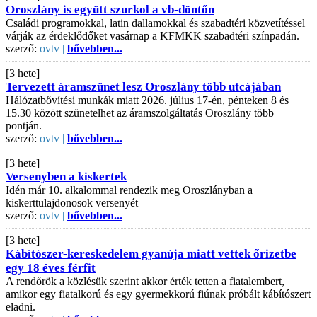
Oroszlány is együtt szurkol a vb-döntőn
Családi programokkal, latin dallamokkal és szabadtéri közvetítéssel
várják az érdeklődőket vasárnap a KFMKK szabadtéri színpadán.
szerző:
ovtv |
bővebben...
[3 hete]
Tervezett áramszünet lesz Oroszlány több utcájában
Hálózatbővítési munkák miatt 2026. július 17-én, pénteken 8 és
15.30 között szünetelhet az áramszolgáltatás Oroszlány több
pontján.
szerző:
ovtv |
bővebben...
[3 hete]
Versenyben a kiskertek
Idén már 10. alkalommal rendezik meg Oroszlányban a
kiskerttulajdonosok versenyét
szerző:
ovtv |
bővebben...
[3 hete]
Kábítószer-kereskedelem gyanúja miatt vettek őrizetbe
egy 18 éves férfit
A rendőrök a közlésük szerint akkor érték tetten a fiatalembert,
amikor egy fiatalkorú és egy gyermekkorú fiúnak próbált kábítószert
eladni.