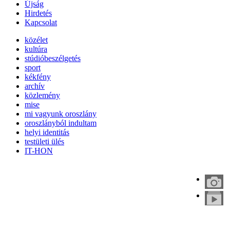
Újság
Hirdetés
Kapcsolat
közélet
kultúra
stúdióbeszélgetés
sport
kékfény
archív
közlemény
mise
mi vagyunk oroszlány
oroszlányból indultam
helyi identitás
testületi ülés
IT-HON