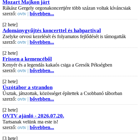
Mozart Majkon járt
Rákász Gergely orgonakoncertjére több százan voltak kíváncsiak
szerző:
ovtv |
bővebben...
[2 hete]
Adománygyűjtés koncerttel és habpartival
Zselyke orvosi kezelését és folyamatos fejlődését is támogatták
szerző:
ovtv |
bővebben...
[2 hete]
Frissen a kemencéből
Kenyér és a legendás kakaós csiga a Gresók Pékségben
szerző:
ovtv |
bővebben...
[2 hete]
Úszótábor a strandon
Úsztak, játszottak, közösséget építettek a Csobbanó táborban
szerző:
ovtv |
bővebben...
[2 hete]
OVTV ajánló - 2026.07.20.
Tartsanak velünk ma este is!
szerző:
ovtv |
bővebben...
[3 hete]