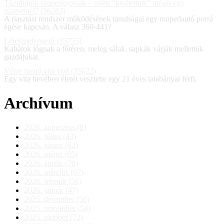
Tűzoltóink szupergyorsak – miért "késhetnek" mégis egy
tűzesetnél? (36283)
A riasztási rendszer működésének tanulságai egy mopedautó porrá
égése kapcsán. A válasz 360-441?
Lélekmelengető (35755)
Kabátok lógnak a főtéren, meleg sálak, sapkák várják mellettük
gazdájukat.
Vérre menő vita volt (35622)
Egy vita hevében életét vesztette egy 21 éves tatabányai férfi.
Archívum
2026. augusztus (8)
2026. július (43)
2026. június (62)
2026. május (65)
2026. április (70)
2026. március (67)
2026. február (56)
2026. január (47)
2025. december (50)
2025. november (54)
2025. október (72)