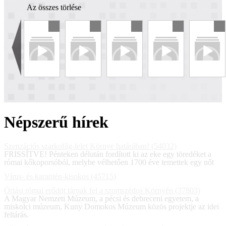
Az összes törlése
Népszerű hírek
Szenzációs szarkofág-lelet Környe határában! (54032)
FRISSÍTVE! Pénteken délután fordított ki az eke egy töredéket a
római kőkoporsóból, melybe vélhetően 1700 éve temettek egy nőt
Vírus- és karantén-kisokos (45715)
Óriási római erődöt tárnak fel a szomszédos Környén (37803)
A Magyar Nemzeti Múzeum, a pécsi és debreceni egyetem, a
miskolci múzeum, Kuny Domokos Múzeum közös projektje az idei
feltárás.