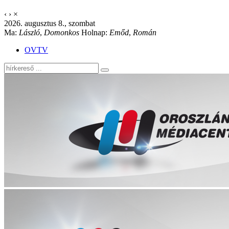
‹
›
×
2026. augusztus 8., szombat
Ma:
László
,
Domonkos
Holnap:
Emőd
,
Román
OVTV