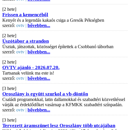
[2 hete]
Frissen a kemencéből
Kenyér és a legendás kakaós csiga a Gresók Pékségben
szerző:
ovtv |
bővebben...
[2 hete]
Úszótábor a strandon
Úsztak, játszottak, közösséget építettek a Csobbanó táborban
szerző:
ovtv |
bővebben...
[2 hete]
OVTV ajánló - 2026.07.20.
Tartsanak velünk ma este is!
szerző:
ovtv |
bővebben...
[3 hete]
Oroszlány is együtt szurkol a vb-döntőn
Családi programokkal, latin dallamokkal és szabadtéri közvetítéssel
várják az érdeklődőket vasárnap a KFMKK szabadtéri színpadán.
szerző:
ovtv |
bővebben...
[3 hete]
Tervezett áramszünet lesz Oroszlány több utcájában