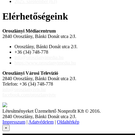
2025. szeptember (63)
Elérhetőségeink
Oroszlányi Médiacentrum
2840 Oroszlány, Bánki Donát utca 2/J.
Oroszlány, Bánki Donát utca 2/J.
+36 (34) 748-778
info@oroszlanyimedia.hu
https://www.oroszlanyimedia.hu
Oroszlányi Városi Televízió
2840 Oroszlány, Bánki Donát utca 2/J.
Telefon: +36 (34) 748-778
info@oroszlanyivtv.hu
facebook.com/oroszlanyivtv
Létesítményeket Üzemeltető Nonprofit Kft © 2016.
2840 Oroszlány, Bánki Donát utca 2/J.
Impresszum
|
Adatvédelem
|
Oldaltérkép
×