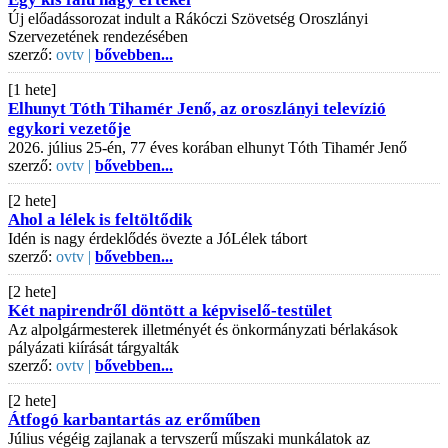
Új előadássorozat indult a Rákóczi Szövetség Oroszlányi
Szervezetének rendezésében
szerző:
ovtv |
bővebben...
[1 hete]
Elhunyt Tóth Tihamér Jenő, az oroszlányi televízió
egykori vezetője
2026. július 25-én, 77 éves korában elhunyt Tóth Tihamér Jenő
szerző:
ovtv |
bővebben...
[2 hete]
Ahol a lélek is feltöltődik
Idén is nagy érdeklődés övezte a JóLélek tábort
szerző:
ovtv |
bővebben...
[2 hete]
Két napirendről döntött a képviselő-testület
Az alpolgármesterek illetményét és önkormányzati bérlakások
pályázati kiírását tárgyalták
szerző:
ovtv |
bővebben...
[2 hete]
Átfogó karbantartás az erőműben
Július végéig zajlanak a tervszerű műszaki munkálatok az