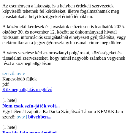
Az eseményen a lakosság és a helyben érdekelt szervezetek
képviselői tehetnek fel kérdéseket, illetve fogalmazhatnak meg
javaslatokat a helyi közügyeket érintő témákban.
A közérdekű kérdések és javaslatok előzetesen is leadhatók 2025.
október 30. és november 12. között az önkormányzati hivatal
földszinti információs szolgálatánál elhelyezett gyűjtőládába, vagy
elektronikusan a jegyzo@oroszlany.hu e-mail címre megküldve.
A város vezetése kéri az oroszlányi polgárokat, közösségeket és
társadalmi szervezeteket, hogy minél nagyobb számban vegyenek
részt a közmeghallgatáson.
szerző:
ovtv
Kapcsolódó fájlok
pdf
Közmeghallgatás meghívó
[1 hete]
Nem csak szín-játék volt...
Egy héten át zajlott a KaDarka Színjátszó Tábor a KFMKK-ban
szerző:
ovtv |
bővebben...
[1 hete]
Egy kis falu nagy értékei