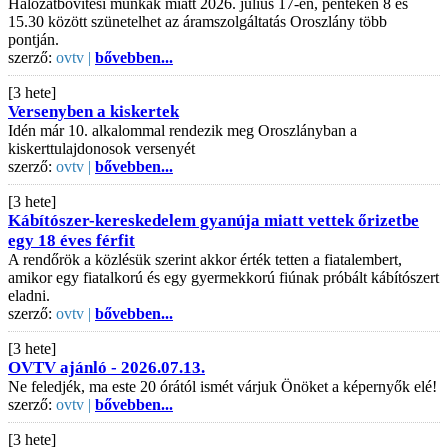
Hálózatbővítési munkák miatt 2026. július 17-én, pénteken 8 és
15.30 között szünetelhet az áramszolgáltatás Oroszlány több
pontján.
szerző:
ovtv |
bővebben...
[3 hete]
Versenyben a kiskertek
Idén már 10. alkalommal rendezik meg Oroszlányban a
kiskerttulajdonosok versenyét
szerző:
ovtv |
bővebben...
[3 hete]
Kábítószer-kereskedelem gyanúja miatt vettek őrizetbe
egy 18 éves férfit
A rendőrök a közlésük szerint akkor érték tetten a fiatalembert,
amikor egy fiatalkorú és egy gyermekkorú fiúnak próbált kábítószert
eladni.
szerző:
ovtv |
bővebben...
[3 hete]
OVTV ajánló - 2026.07.13.
Ne feledjék, ma este 20 órától ismét várjuk Önöket a képernyők elé!
szerző:
ovtv |
bővebben...
[3 hete]