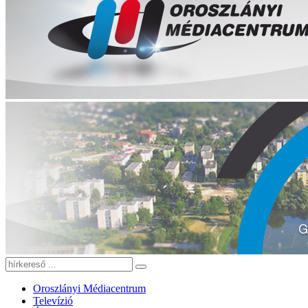
Oroszlányi Médiacentrum
Televízió