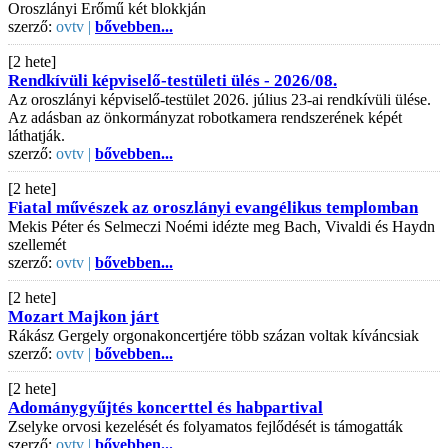
Oroszlányi Erőmű két blokkján
szerző:
ovtv |
bővebben...
[2 hete]
Rendkívüli képviselő-testületi ülés - 2026/08.
Az oroszlányi képviselő-testület 2026. július 23-ai rendkívüli ülése.
Az adásban az önkormányzat robotkamera rendszerének képét
láthatják.
szerző:
ovtv |
bővebben...
[2 hete]
Fiatal művészek az oroszlányi evangélikus templomban
Mekis Péter és Selmeczi Noémi idézte meg Bach, Vivaldi és Haydn
szellemét
szerző:
ovtv |
bővebben...
[2 hete]
Mozart Majkon járt
Rákász Gergely orgonakoncertjére több százan voltak kíváncsiak
szerző:
ovtv |
bővebben...
[2 hete]
Adománygyűjtés koncerttel és habpartival
Zselyke orvosi kezelését és folyamatos fejlődését is támogatták
szerző:
ovtv |
bővebben...