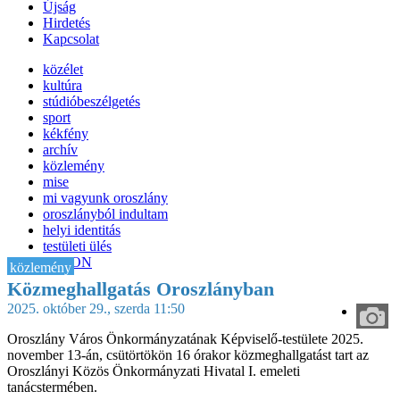
Újság
Hirdetés
Kapcsolat
közélet
kultúra
stúdióbeszélgetés
sport
kékfény
archív
közlemény
mise
mi vagyunk oroszlány
oroszlányból indultam
helyi identitás
testületi ülés
IT-HON
közlemény
Közmeghallgatás Oroszlányban
2025. október 29., szerda 11:50
Oroszlány Város Önkormányzatának Képviselő-testülete 2025.
november 13-án, csütörtökön 16 órakor közmeghallgatást tart az
Oroszlányi Közös Önkormányzati Hivatal I. emeleti
tanácstermében.