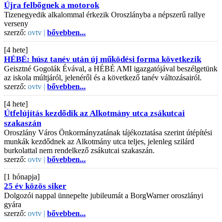
Újra felbőgnek a motorok
Tizenegyedik alkalommal érkezik Oroszlányba a népszerű rallye
verseny
szerző:
ovtv |
bővebben...
[4 hete]
HÉBÉ: húsz tanév után új működési forma következik
Geisztné Gogolák Évával, a HÉBÉ AMI igazgatójával beszélgetünk
az iskola múltjáról, jelenéről és a következő tanév változásairól.
szerző:
ovtv |
bővebben...
[4 hete]
Útfelújítás kezdődik az Alkotmány utca zsákutcai
szakaszán
Oroszlány Város Önkormányzatának tájékoztatása szerint útépítési
munkák kezdődnek az Alkotmány utca teljes, jelenleg szilárd
burkolattal nem rendelkező zsákutcai szakaszán.
szerző:
ovtv |
bővebben...
[1 hónapja]
25 év közös siker
Dolgozói nappal ünnepelte jubileumát a BorgWarner oroszlányi
gyára
szerző:
ovtv |
bővebben...