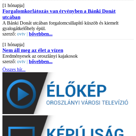
[1 hónapja]
Forgalomkorlátozás van érvényben a Bánki Donát
utcában
A Bánki Donát utcában forgalomcsillapító küszöb és kiemelt
gyalogátkelőhely épül.
szerző:
ovtv |
bővebben...
[1 hónapja]
Nem áll meg az élet a vízen
Eredményesek az oroszlányi kajakosok
szerző:
ovtv |
bővebben...
Összes hír...