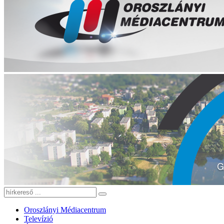
Oroszlányi Médiacentrum
Televízió