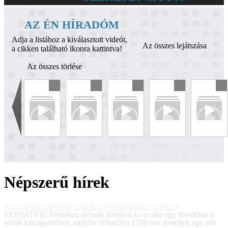
AZ ÉN HÍRADÓM
Adja a listához a kiválasztott videót,
Az összes lejátszása
a cikken található ikonra kattintva!
Az összes törlése
Népszerű hírek
Szenzációs szarkofág-lelet Környe határában! (54024)
FRISSÍTVE! Pénteken délután fordított ki az eke egy töredéket a
római kőkoporsóból, melybe vélhetően 1700 éve temettek egy nőt