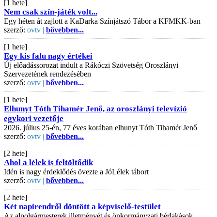
[1 hete]
Nem csak szín-játék volt...
Egy héten át zajlott a KaDarka Színjátszó Tábor a KFMKK-ban
szerző:
ovtv |
bővebben...
[1 hete]
Egy kis falu nagy értékei
Új előadássorozat indult a Rákóczi Szövetség Oroszlányi
Szervezetének rendezésében
szerző:
ovtv |
bővebben...
[1 hete]
Elhunyt Tóth Tihamér Jenő, az oroszlányi televízió
egykori vezetője
2026. július 25-én, 77 éves korában elhunyt Tóth Tihamér Jenő
szerző:
ovtv |
bővebben...
[2 hete]
Ahol a lélek is feltöltődik
Idén is nagy érdeklődés övezte a JóLélek tábort
szerző:
ovtv |
bővebben...
[2 hete]
Két napirendről döntött a képviselő-testület
Az alpolgármesterek illetményét és önkormányzati bérlakások