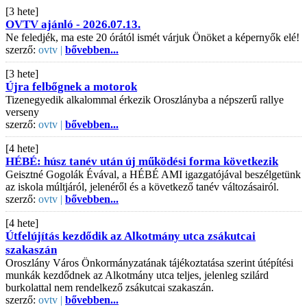
[3 hete]
OVTV ajánló - 2026.07.13.
Ne feledjék, ma este 20 órától ismét várjuk Önöket a képernyők elé!
szerző:
ovtv |
bővebben...
[3 hete]
Újra felbőgnek a motorok
Tizenegyedik alkalommal érkezik Oroszlányba a népszerű rallye
verseny
szerző:
ovtv |
bővebben...
[4 hete]
HÉBÉ: húsz tanév után új működési forma következik
Geisztné Gogolák Évával, a HÉBÉ AMI igazgatójával beszélgetünk
az iskola múltjáról, jelenéről és a következő tanév változásairól.
szerző:
ovtv |
bővebben...
[4 hete]
Útfelújítás kezdődik az Alkotmány utca zsákutcai
szakaszán
Oroszlány Város Önkormányzatának tájékoztatása szerint útépítési
munkák kezdődnek az Alkotmány utca teljes, jelenleg szilárd
burkolattal nem rendelkező zsákutcai szakaszán.
szerző:
ovtv |
bővebben...