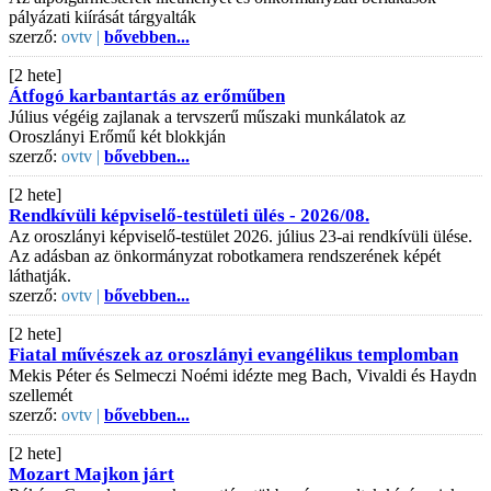
pályázati kiírását tárgyalták
szerző:
ovtv |
bővebben...
[2 hete]
Átfogó karbantartás az erőműben
Július végéig zajlanak a tervszerű műszaki munkálatok az
Oroszlányi Erőmű két blokkján
szerző:
ovtv |
bővebben...
[2 hete]
Rendkívüli képviselő-testületi ülés - 2026/08.
Az oroszlányi képviselő-testület 2026. július 23-ai rendkívüli ülése.
Az adásban az önkormányzat robotkamera rendszerének képét
láthatják.
szerző:
ovtv |
bővebben...
[2 hete]
Fiatal művészek az oroszlányi evangélikus templomban
Mekis Péter és Selmeczi Noémi idézte meg Bach, Vivaldi és Haydn
szellemét
szerző:
ovtv |
bővebben...
[2 hete]
Mozart Majkon járt