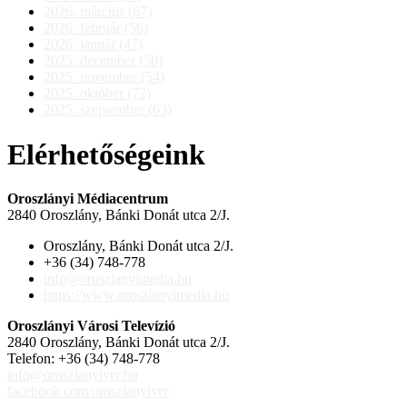
2026. március (67)
2026. február (56)
2026. január (47)
2025. december (50)
2025. november (54)
2025. október (72)
2025. szeptember (63)
Elérhetőségeink
Oroszlányi Médiacentrum
2840 Oroszlány, Bánki Donát utca 2/J.
Oroszlány, Bánki Donát utca 2/J.
+36 (34) 748-778
info@oroszlanyimedia.hu
https://www.oroszlanyimedia.hu
Oroszlányi Városi Televízió
2840 Oroszlány, Bánki Donát utca 2/J.
Telefon: +36 (34) 748-778
info@oroszlanyivtv.hu
facebook.com/oroszlanyivtv