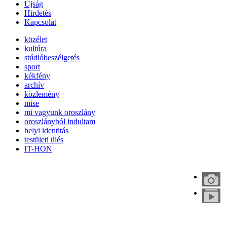
Újság
Hirdetés
Kapcsolat
közélet
kultúra
stúdióbeszélgetés
sport
kékfény
archív
közlemény
mise
mi vagyunk oroszlány
oroszlányból indultam
helyi identitás
testületi ülés
IT-HON