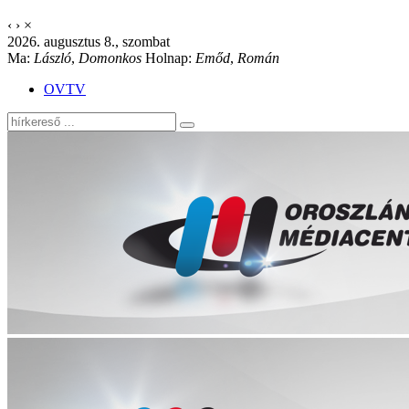
‹
›
×
2026. augusztus 8., szombat
Ma:
László
,
Domonkos
Holnap:
Emőd
,
Román
OVTV