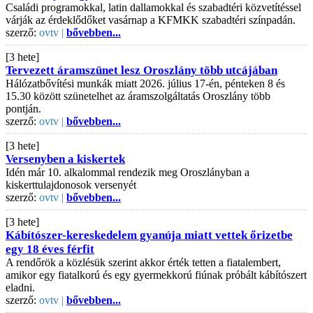
Családi programokkal, latin dallamokkal és szabadtéri közvetítéssel
várják az érdeklődőket vasárnap a KFMKK szabadtéri színpadán.
szerző:
ovtv |
bővebben...
[3 hete]
Tervezett áramszünet lesz Oroszlány több utcájában
Hálózatbővítési munkák miatt 2026. július 17-én, pénteken 8 és
15.30 között szünetelhet az áramszolgáltatás Oroszlány több
pontján.
szerző:
ovtv |
bővebben...
[3 hete]
Versenyben a kiskertek
Idén már 10. alkalommal rendezik meg Oroszlányban a
kiskerttulajdonosok versenyét
szerző:
ovtv |
bővebben...
[3 hete]
Kábítószer-kereskedelem gyanúja miatt vettek őrizetbe
egy 18 éves férfit
A rendőrök a közlésük szerint akkor érték tetten a fiatalembert,
amikor egy fiatalkorú és egy gyermekkorú fiúnak próbált kábítószert
eladni.
szerző:
ovtv |
bővebben...