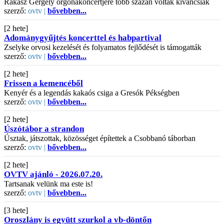
Rákász Gergely orgonakoncertjére több százan voltak kíváncsiak
szerző:
ovtv |
bővebben...
[2 hete]
Adománygyűjtés koncerttel és habpartival
Zselyke orvosi kezelését és folyamatos fejlődését is támogatták
szerző:
ovtv |
bővebben...
[2 hete]
Frissen a kemencéből
Kenyér és a legendás kakaós csiga a Gresók Pékségben
szerző:
ovtv |
bővebben...
[2 hete]
Úszótábor a strandon
Úsztak, játszottak, közösséget építettek a Csobbanó táborban
szerző:
ovtv |
bővebben...
[2 hete]
OVTV ajánló - 2026.07.20.
Tartsanak velünk ma este is!
szerző:
ovtv |
bővebben...
[3 hete]
Oroszlány is együtt szurkol a vb-döntőn