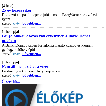
[4 hete]
25 év közös siker
Dolgozói nappal ünnepelte jubileumát a BorgWarner oroszlányi
gyára
szerző:
ovtv |
bővebben...
[1 hónapja]
Forgalomkorlátozás van érvényben a Bánki Donát
utcában
A Bánki Donát utcában forgalomcsillapító küszöb és kiemelt
gyalogátkelőhely épül.
szerző:
ovtv |
bővebben...
[1 hónapja]
Nem áll meg az élet a vízen
Eredményesek az oroszlányi kajakosok
szerző:
ovtv |
bővebben...
Összes hír...