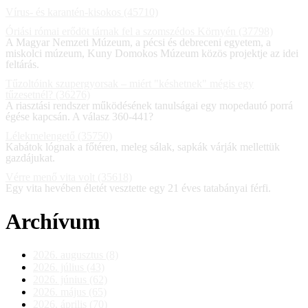
Vírus- és karantén-kisokos (45710)
Óriási római erődöt tárnak fel a szomszédos Környén (37798)
A Magyar Nemzeti Múzeum, a pécsi és debreceni egyetem, a
miskolci múzeum, Kuny Domokos Múzeum közös projektje az idei
feltárás.
Tűzoltóink szupergyorsak – miért "késhetnek" mégis egy
tűzesetnél? (36276)
A riasztási rendszer működésének tanulságai egy mopedautó porrá
égése kapcsán. A válasz 360-441?
Lélekmelengető (35750)
Kabátok lógnak a főtéren, meleg sálak, sapkák várják mellettük
gazdájukat.
Vérre menő vita volt (35618)
Egy vita hevében életét vesztette egy 21 éves tatabányai férfi.
Archívum
2026. augusztus (8)
2026. július (43)
2026. június (62)
2026. május (65)
2026. április (70)