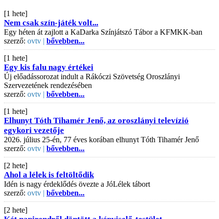
[1 hete]
Nem csak szín-játék volt...
Egy héten át zajlott a KaDarka Színjátszó Tábor a KFMKK-ban
szerző:
ovtv |
bővebben...
[1 hete]
Egy kis falu nagy értékei
Új előadássorozat indult a Rákóczi Szövetség Oroszlányi
Szervezetének rendezésében
szerző:
ovtv |
bővebben...
[1 hete]
Elhunyt Tóth Tihamér Jenő, az oroszlányi televízió
egykori vezetője
2026. július 25-én, 77 éves korában elhunyt Tóth Tihamér Jenő
szerző:
ovtv |
bővebben...
[2 hete]
Ahol a lélek is feltöltődik
Idén is nagy érdeklődés övezte a JóLélek tábort
szerző:
ovtv |
bővebben...
[2 hete]