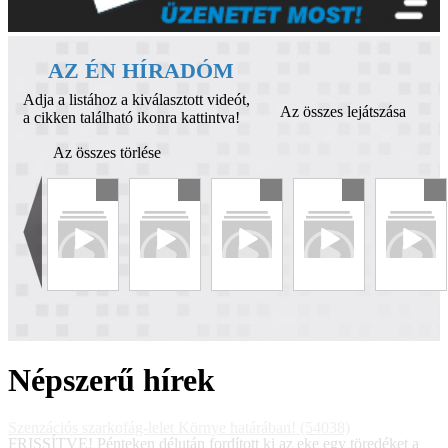
AZ ÉN HÍRADÓM
Adja a listához a kiválasztott videót,
Az összes lejátszása
a cikken található ikonra kattintva!
Az összes törlése
Népszerű hírek
Szenzációs szarkofág-lelet Környe határában! (54038)
FRISSÍTVE! Pénteken délután fordított ki az eke egy töredéket a