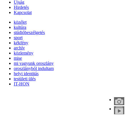
Újság
Hirdetés
Kapcsolat
közélet
kultúra
stúdióbeszélgetés
sport
kékfény
archív
közlemény
mise
mi vagyunk oroszlány
oroszlányból indultam
helyi identitás
testületi ülés
IT-HON