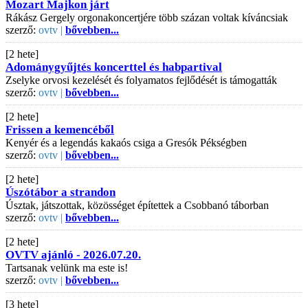
Mozart Majkon járt
Rákász Gergely orgonakoncertjére több százan voltak kíváncsiak
szerző:
ovtv |
bővebben...
[2 hete]
Adománygyűjtés koncerttel és habpartival
Zselyke orvosi kezelését és folyamatos fejlődését is támogatták
szerző:
ovtv |
bővebben...
[2 hete]
Frissen a kemencéből
Kenyér és a legendás kakaós csiga a Gresók Pékségben
szerző:
ovtv |
bővebben...
[2 hete]
Úszótábor a strandon
Úsztak, játszottak, közösséget építettek a Csobbanó táborban
szerző:
ovtv |
bővebben...
[2 hete]
OVTV ajánló - 2026.07.20.
Tartsanak velünk ma este is!
szerző:
ovtv |
bővebben...
[3 hete]