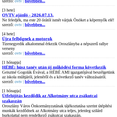
szerző:
ovtv |
bővebben...
[3 hete]
OVTV ajánló - 2026.07.13.
Ne feledjék, ma este 20 órától ismét várjuk Önöket a képernyők elé!
szerző:
ovtv |
bővebben...
[4 hete]
Újra felbőgnek a motorok
Tizenegyedik alkalommal érkezik Oroszlányba a népszerű rallye
verseny
szerző:
ovtv |
bővebben...
[1 hónapja]
HÉBÉ: húsz tanév után új működési forma következik
Geisztné Gogolák Évával, a HÉBÉ AMI igazgatójával beszélgetünk
az iskola múltjáról, jelenéről és a következő tanév változásairól.
szerző:
ovtv |
bővebben...
[1 hónapja]
Útfelújítás kezdődik az Alkotmány utca zsákutcai
szakaszán
Oroszlány Város Önkormányzatának tájékoztatása szerint útépítési
munkák kezdődnek az Alkotmány utca teljes, jelenleg szilárd
burkolattal nem rendelkező zsákutcai szakaszán.