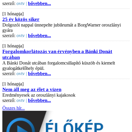
szerző:
ovtv |
bővebben...
[1 hónapja]
25 év közös siker
Dolgozói nappal ünnepelte jubileumát a BorgWarner oroszlányi
gyára
szerző:
ovtv |
bővebben...
[1 hónapja]
Forgalomkorlátozás van érvényben a Bánki Donát
utcában
A Bánki Donát utcában forgalomcsillapító küszöb és kiemelt
gyalogátkelőhely épül.
szerző:
ovtv |
bővebben...
[1 hónapja]
Nem áll meg az élet a vízen
Eredményesek az oroszlányi kajakosok
szerző:
ovtv |
bővebben...
Összes hír...