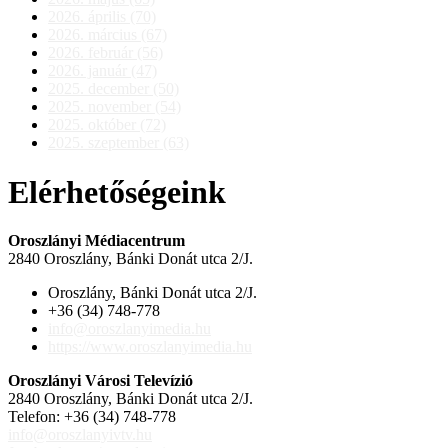
2026. április (70)
2026. március (67)
2026. február (56)
2026. január (47)
2025. december (50)
2025. november (54)
2025. október (72)
2025. szeptember (63)
Elérhetőségeink
Oroszlányi Médiacentrum
2840 Oroszlány, Bánki Donát utca 2/J.
Oroszlány, Bánki Donát utca 2/J.
+36 (34) 748-778
info@oroszlanyimedia.hu
https://www.oroszlanyimedia.hu
Oroszlányi Városi Televízió
2840 Oroszlány, Bánki Donát utca 2/J.
Telefon: +36 (34) 748-778
info@oroszlanyivtv.hu