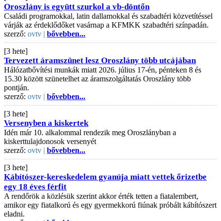
Oroszlány is együtt szurkol a vb-döntőn
Családi programokkal, latin dallamokkal és szabadtéri közvetítéssel
várják az érdeklődőket vasárnap a KFMKK szabadtéri színpadán.
szerző:
ovtv |
bővebben...
[3 hete]
Tervezett áramszünet lesz Oroszlány több utcájában
Hálózatbővítési munkák miatt 2026. július 17-én, pénteken 8 és
15.30 között szünetelhet az áramszolgáltatás Oroszlány több
pontján.
szerző:
ovtv |
bővebben...
[3 hete]
Versenyben a kiskertek
Idén már 10. alkalommal rendezik meg Oroszlányban a
kiskerttulajdonosok versenyét
szerző:
ovtv |
bővebben...
[3 hete]
Kábítószer-kereskedelem gyanúja miatt vettek őrizetbe
egy 18 éves férfit
A rendőrök a közlésük szerint akkor érték tetten a fiatalembert,
amikor egy fiatalkorú és egy gyermekkorú fiúnak próbált kábítószert
eladni.