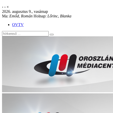
‹
›
×
2026. augusztus 9., vasárnap
Ma:
Emőd
,
Román
Holnap:
Lőrinc
,
Blanka
OVTV