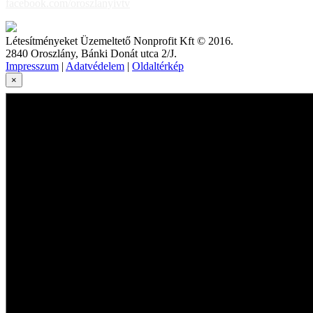
facebook.com/oroszlanyivtv
Létesítményeket Üzemeltető Nonprofit Kft © 2016.
2840 Oroszlány, Bánki Donát utca 2/J.
Impresszum
|
Adatvédelem
|
Oldaltérkép
×