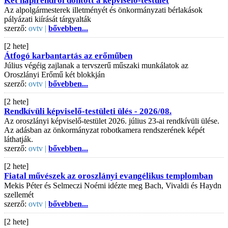
Két napirendről döntött a képviselő-testület
Az alpolgármesterek illetményét és önkormányzati bérlakások
pályázati kiírását tárgyalták
szerző:
ovtv |
bővebben...
[2 hete]
Átfogó karbantartás az erőműben
Július végéig zajlanak a tervszerű műszaki munkálatok az
Oroszlányi Erőmű két blokkján
szerző:
ovtv |
bővebben...
[2 hete]
Rendkívüli képviselő-testületi ülés - 2026/08.
Az oroszlányi képviselő-testület 2026. július 23-ai rendkívüli ülése.
Az adásban az önkormányzat robotkamera rendszerének képét
láthatják.
szerző:
ovtv |
bővebben...
[2 hete]
Fiatal művészek az oroszlányi evangélikus templomban
Mekis Péter és Selmeczi Noémi idézte meg Bach, Vivaldi és Haydn
szellemét
szerző:
ovtv |
bővebben...
[2 hete]