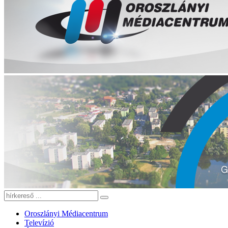
Oroszlányi Médiacentrum
Televízió