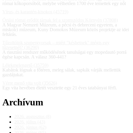
római kőkoporsóból, melybe vélhetően 1700 éve temettek egy nőt
Vírus- és karantén-kisokos (45719)
Óriási római erődöt tárnak fel a szomszédos Környén (37808)
A Magyar Nemzeti Múzeum, a pécsi és debreceni egyetem, a
miskolci múzeum, Kuny Domokos Múzeum közös projektje az idei
feltárás.
Tűzoltóink szupergyorsak – miért "késhetnek" mégis egy
tűzesetnél? (36290)
A riasztási rendszer működésének tanulságai egy mopedautó porrá
égése kapcsán. A válasz 360-441?
Lélekmelengető (35759)
Kabátok lógnak a főtéren, meleg sálak, sapkák várják mellettük
gazdájukat.
Vérre menő vita volt (35626)
Egy vita hevében életét vesztette egy 21 éves tatabányai férfi.
Archívum
2026. augusztus (8)
2026. július (43)
2026. június (62)
2026. május (65)