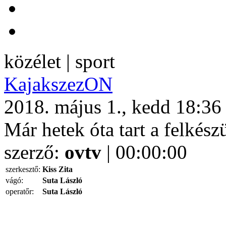
közélet | sport
KajakszezON
2018. május 1., kedd 18:36
Már hetek óta tart a felkész
szerző:
ovtv
| 00:00:00
szerkesztő:
Kiss Zita
vágó:
Suta László
operatőr:
Suta László