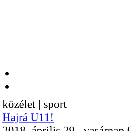
közélet | sport
Hajrá U11!
2018. április 29., vasárnap 