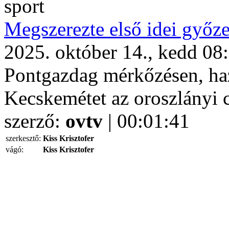
sport
Megszerezte első idei győz
2025. október 14., kedd 08
Pontgazdag mérkőzésen, haz
Kecskemétet az oroszlányi 
szerző:
ovtv
| 00:01:41
szerkesztő:
Kiss Krisztofer
vágó:
Kiss Krisztofer