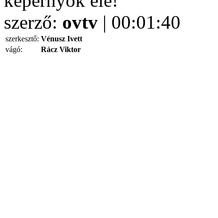
képernyők elé!
szerző:
ovtv
| 00:01:40
szerkesztő:
Vénusz Ivett
vágó:
Rácz Viktor