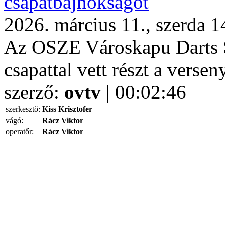
csapatbajnokságot
2026. március 11., szerda 1
Az OSZE Városkapu Darts S
csapattal vett részt a versen
szerző:
ovtv
| 00:02:46
szerkesztő:
Kiss Krisztofer
vágó:
Rácz Viktor
operatőr:
Rácz Viktor