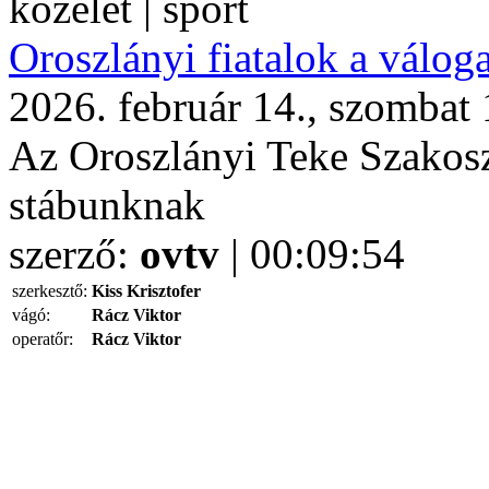
közélet | sport
Oroszlányi fiatalok a válog
2026. február 14., szombat
Az Oroszlányi Teke Szakosz
stábunknak
szerző:
ovtv
| 00:09:54
szerkesztő:
Kiss Krisztofer
vágó:
Rácz Viktor
operatőr:
Rácz Viktor