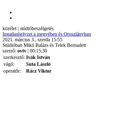
közélet | stúdióbeszélgetés
Ingatlanhelyzet a megyében és Oroszlányban
2021. március 3., szerda 15:55
Stúdióban Mikó Balázs és Telek Bernadett
szerző:
ovtv
| 00:15:30
szerkesztő:
Ivák István
vágó:
Suta László
operatőr:
Rácz Viktor