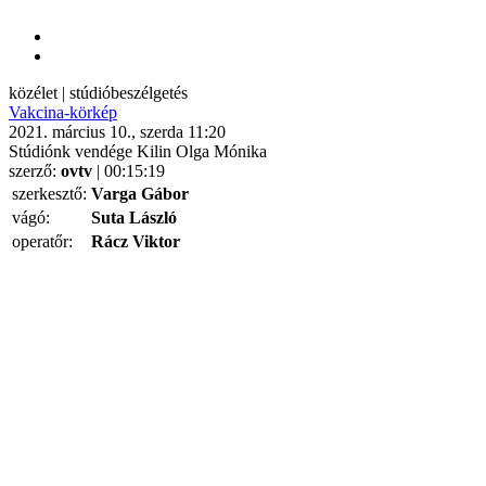
közélet | stúdióbeszélgetés
Vakcina-körkép
2021. március 10., szerda 11:20
Stúdiónk vendége Kilin Olga Mónika
szerző:
ovtv
| 00:15:19
szerkesztő:
Varga Gábor
vágó:
Suta László
operatőr:
Rácz Viktor