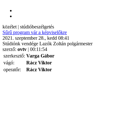
közélet | stúdióbeszélgetés
Sűrű program vár a képviselőkre
2021. szeptember 28., kedd 08:41
Stúdiónk vendége Lazók Zoltán polgármester
szerző:
ovtv
| 00:11:54
szerkesztő:
Varga Gábor
vágó:
Rácz Viktor
operatőr:
Rácz Viktor