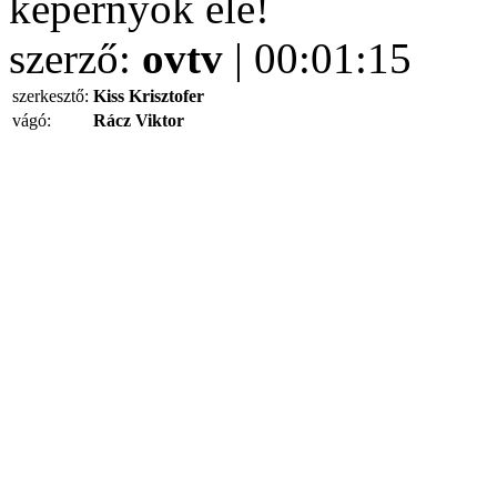
képernyők elé!
szerző:
ovtv
| 00:01:15
szerkesztő:
Kiss Krisztofer
vágó:
Rácz Viktor