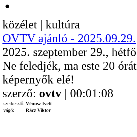
közélet | kultúra
OVTV ajánló - 2025.09.29.
2025. szeptember 29., hétf
Ne feledjék, ma este 20 órá
képernyők elé!
szerző:
ovtv
| 00:01:08
szerkesztő:
Vénusz Ivett
vágó:
Rácz Viktor