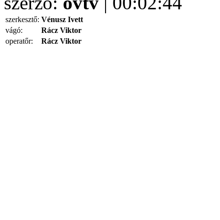
szerző:
ovtv
| 00:02:44
szerkesztő:
Vénusz Ivett
vágó:
Rácz Viktor
operatőr:
Rácz Viktor