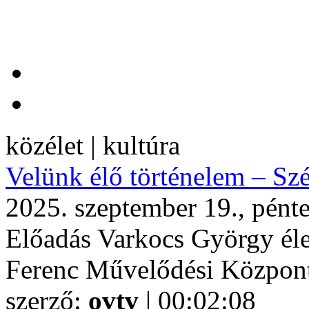
közélet | kultúra
Velünk élő történelem – Sz
2025. szeptember 19., pént
Előadás Varkocs György élet
Ferenc Művelődési Közpon
szerző:
ovtv
| 00:02:08