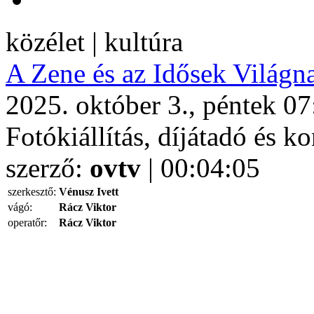
közélet | kultúra
A Zene és az Idősek Világn
2025. október 3., péntek 07
Fotókiállítás, díjátadó és k
szerző:
ovtv
| 00:04:05
szerkesztő:
Vénusz Ivett
vágó:
Rácz Viktor
operatőr:
Rácz Viktor