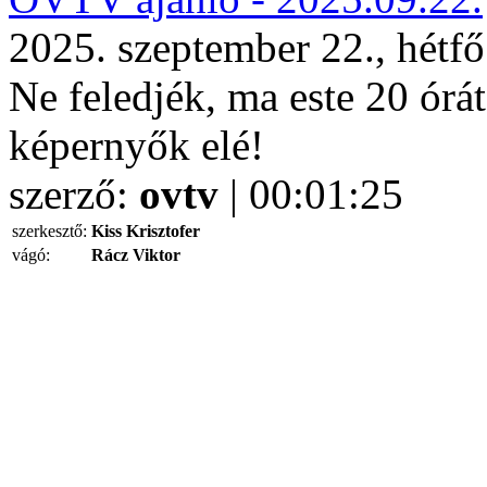
2025. szeptember 22., hétf
Ne feledjék, ma este 20 órá
képernyők elé!
szerző:
ovtv
| 00:01:25
szerkesztő:
Kiss Krisztofer
vágó:
Rácz Viktor