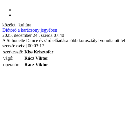
közélet | kultúra
Diótörő a karácsony jegyében
2025. december 24., szerda 07:40
A Silhouette Dance évzáró előadása több korosztályt vonultatott fel
szerző:
ovtv
| 00:03:17
szerkesztő:
Kiss Krisztofer
vágó:
Rácz Viktor
operatőr:
Rácz Viktor