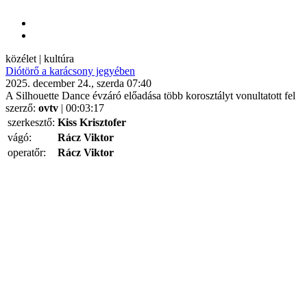
közélet | kultúra
Diótörő a karácsony jegyében
2025. december 24., szerda 07:40
A Silhouette Dance évzáró előadása több korosztályt vonultatott fel
szerző:
ovtv
| 00:03:17
szerkesztő:
Kiss Krisztofer
vágó:
Rácz Viktor
operatőr:
Rácz Viktor