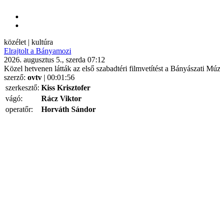
közélet | kultúra
Elrajtolt a Bányamozi
2026. augusztus 5., szerda 07:12
Közel hetvenen látták az első szabadtéri filmvetítést a Bányászati M
szerző:
ovtv
| 00:01:56
szerkesztő:
Kiss Krisztofer
vágó:
Rácz Viktor
operatőr:
Horváth Sándor