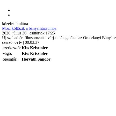
közélet | kultúra
Mozi költözik a bányamúzeumba
2026. július 30., csütörtök 17:25
Új szabadtéri filmsorozattal várja a látogatókat az Oroszlányi Bányá
szerző:
ovtv
| 00:03:37
szerkesztő:
Kiss Krisztofer
vágó:
Kiss Krisztofer
operatőr:
Horváth Sándor